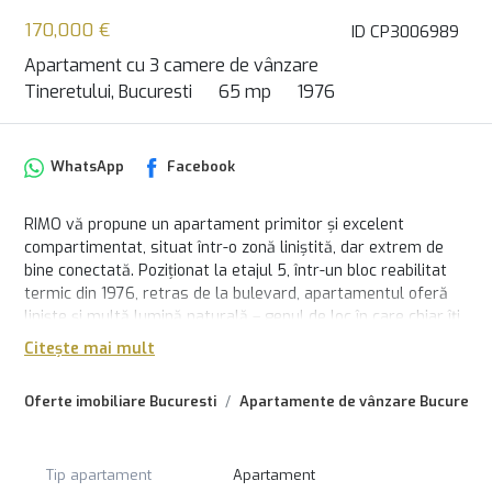
170,000 €
ID CP3006989
Apartament cu 3 camere de vânzare
Tineretului, Bucuresti
65 mp
1976
WhatsApp
Facebook
RIMO vă propune un apartament primitor și excelent
compartimentat, situat într-o zonă liniștită, dar extrem de
bine conectată. Poziționat la etajul 5, într-un bloc reabilitat
termic din 1976, retras de la bulevard, apartamentul oferă
liniște și multă lumină naturală – genul de loc în care chiar îți
vine să stai.
Citește mai mult
Cu 3 camere decomandate, o suprafață utilă de 61 mp plus
Oferte imobiliare Bucuresti
Apartamente de vânzare Bucuresti
balcon de 4 mp, locuința este ideală atât pentru familie, cât
și pentru investiție. Baia este spațioasă, cu geam și cadă, iar
compartimentarea este practică și eficientă. Se vinde
complet mobilat și utilat, cu bucătărie echipată inclusiv cu
Tip apartament
Apartament