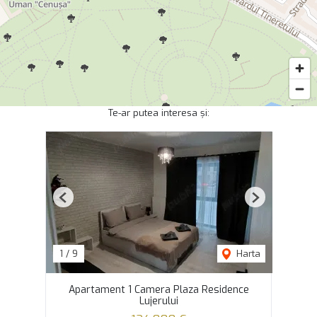
Te-ar putea interesa și:
Previous
Next
1
/
9
Harta
Apartament 1 Camera Plaza Residence
Lujerului