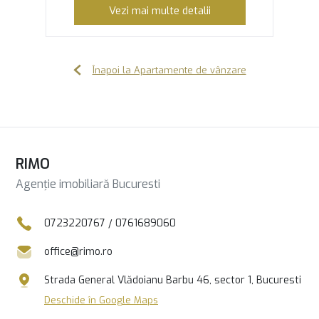
Vezi mai multe detalii
Înapoi la Apartamente de vânzare
RIMO
Agenție imobiliară Bucuresti
0723220767
/
0761689060
office@rimo.ro
Strada General Vlădoianu Barbu 46, sector 1, Bucuresti
Deschide în Google Maps