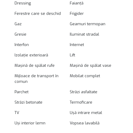
Dressing
Faianță
Ferestre care se deschid
Frigider
Gaz
Geamuri termopan
Gresie
Iluminat stradal
Interfon
Internet
Izolație exterioară
Lift
Mașină de spălat rufe
Mașină de spălat vase
Mijloace de transport în
Mobilat complet
comun
Parchet
Străzi asfaltate
Străzi betonate
Termoficare
TV
Ușă intrare metal
Uși interior lemn
Vopsea lavabilă