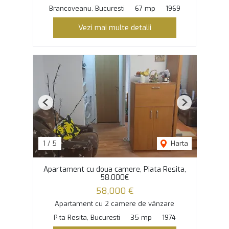
Brancoveanu, Bucuresti
67 mp
1969
Vezi mai multe detalii
Previous
Next
1
/
5
Harta
Apartament cu doua camere, Piata Resita,
58.000€
58,000 €
Apartament cu 2 camere de vânzare
P-ta Resita, Bucuresti
35 mp
1974