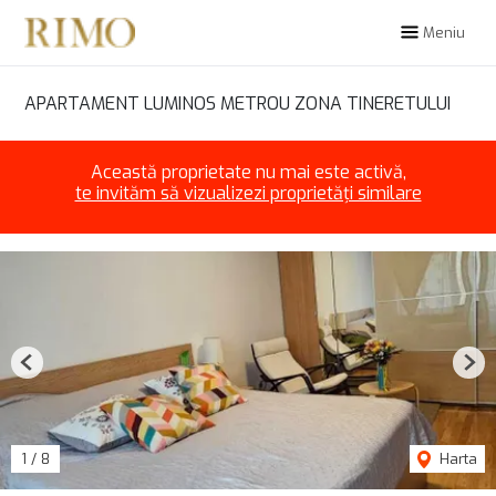
Meniu
APARTAMENT LUMINOS METROU ZONA TINERETULUI
Această proprietate nu mai este activă,
te invităm să vizualizezi proprietăți similare
Previous
Nex
1
/
8
Harta