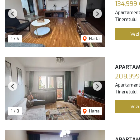
134,999 
Apartament
Previous
Next
Tineretului,
Vezi
1
/
6
Harta
APARTAME
208,999
Apartament
Previous
Next
Tineretului,
Vezi
1
/
8
Harta
APARTAM