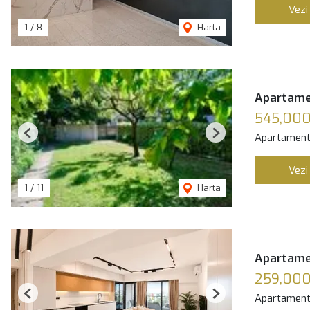
Vezi
1
/
8
Harta
Apartamen
545,00
Apartament
Previous
Next
Vezi
1
/
11
Harta
Apartamen
259,00
Apartament
Previous
Next