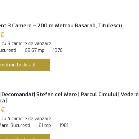
nt 3 Camere – 200 m Metrou Basarab, Titulescu
 €
 cu 3 camere de vânzare
ucuresti
68.67 mp
1976
 mai multe detalii
|Decomandat| Ștefan cel Mare | Parcul Circului | Vedere
ă |
 €
 cu 4 camere de vânzare
Mare, Bucuresti
81 mp
1981