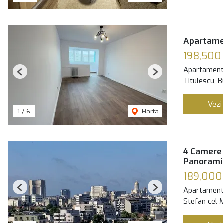
Apartame
198,500
Apartament
Previous
Next
Titulescu, B
Vezi
1
/
6
Harta
4 Camere 
Panoramic
189,000
Apartament
Previous
Next
Stefan cel 