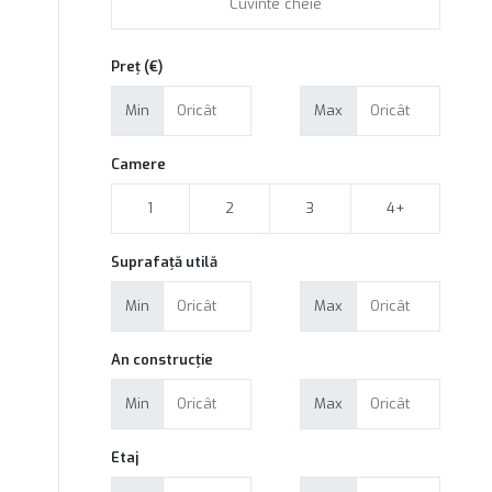
Preț (€)
Min
Max
Camere
1
2
3
4+
Suprafață utilă
Min
Max
An construcție
Min
Max
Etaj