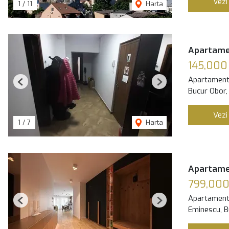
Vezi
1
/
11
Harta
Apartame
145,000
Apartament
Previous
Next
Bucur Obor,
Vezi
1
/
7
Harta
Apartame
799,00
Apartament
Previous
Next
Eminescu, B