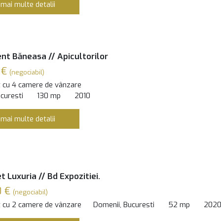
 mai multe detalii
t Băneasa // Apicultorilor
 €
(negociabil)
 cu 4 camere de vânzare
curesti
130 mp
2010
 mai multe detalii
 Luxuria // Bd Expozitiei.
0 €
(negociabil)
 cu 2 camere de vânzare
Domenii, Bucuresti
52 mp
202