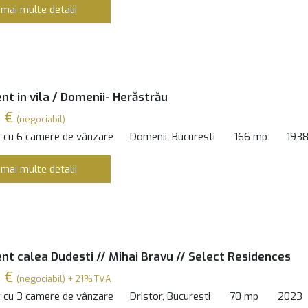
 mai multe detalii
t in vila / Domenii- Herăstrău
0 €
(negociabil)
 cu 6 camere de vânzare
Domenii, Bucuresti
166 mp
193
 mai multe detalii
t calea Dudesti // Mihai Bravu // Select Residences
0 €
(negociabil) + 21% TVA
 cu 3 camere de vânzare
Dristor, Bucuresti
70 mp
2023