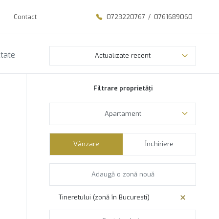
Contact
0723220767
/
0761689060
ltate
Actualizate recent
Filtrare proprietăți
Apartament
Vânzare
Închiriere
Tineretului (zonă în Bucuresti)