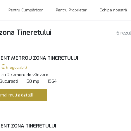
Pentru Cumpărători
Pentru Proprietari
Echipa noastră
zona Tineretului
6 rezu
ENT METROU ZONA TINERETULUI
 €
(negociabil)
 cu 2 camere de vânzare
 Bucuresti
50 mp
1964
 mai multe detalii
ENT ZONA TINERETULUI