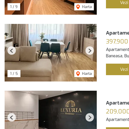
Vezi
1
/
9
Harta
Apartamen
397,900
Apartament
Previous
Next
Baneasa, Bu
Vezi
1
/
5
Harta
Apartamet
209,00
Apartament
Previous
Next