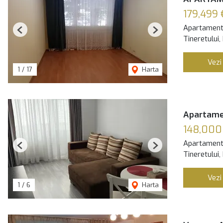
179,499 
Apartament
Previous
Next
Tineretului,
Vezi
1
/
17
Harta
Apartamen
148,000
Apartament
Previous
Next
Tineretului,
Vezi
1
/
6
Harta