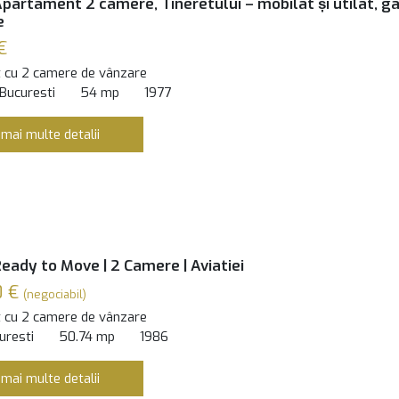
partament 2 camere, Tineretului – mobilat și utilat, g
e
€
 cu 2 camere de vânzare
 Bucuresti
54 mp
1977
 mai multe detalii
Ready to Move | 2 Camere | Aviatiei
0 €
(negociabil)
 cu 2 camere de vânzare
curesti
50.74 mp
1986
 mai multe detalii