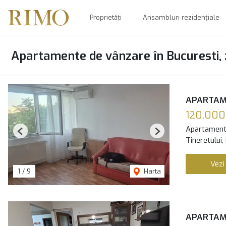
Proprietăți
Ansambluri rezidențiale
Apartamente de vânzare în Bucuresti, 
APARTAM
120,000
Apartament
Previous
Next
Tineretului,
Vezi
1
/
9
Harta
APARTAM