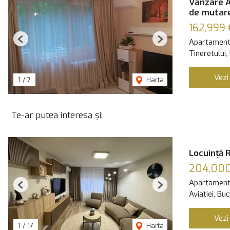
Vanzare A
de mutar
162,999 
Apartament
Previous
Next
Tineretului,
Vezi
1
/
7
Harta
Te-ar putea interesa și:
Locuință 
204,00
Apartament
Previous
Next
Aviatiei, Bu
Vezi
1
/
17
Harta