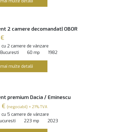
 mai multe detalii
nt 2 camere decomandat| OBOR
 €
 cu 2 camere de vânzare
 Bucuresti
60 mp
1982
 mai multe detalii
nt premium Dacia / Eminescu
0 €
(negociabil) + 21% TVA
 cu 5 camere de vânzare
ucuresti
223 mp
2023