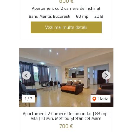
800 €
Apartament cu 2 camere de închiriat
Banu Manta, Bucuresti
60 mp
2018
Vezi mai multe detalii
Previous
Next
1
/
7
Harta
Apartament 2 Camere Decomandat | 83 mp |
Vilă | 10 Min. Metrou Ștefan cel Mare
700 €