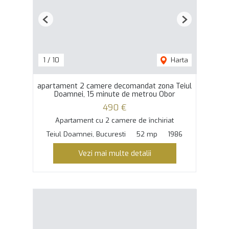
Previous
Next
1
/
10
Harta
apartament 2 camere decomandat zona Teiul
Doamnei, 15 minute de metrou Obor
490 €
Apartament cu 2 camere de închiriat
Teiul Doamnei, Bucuresti
52 mp
1986
Vezi mai multe detalii