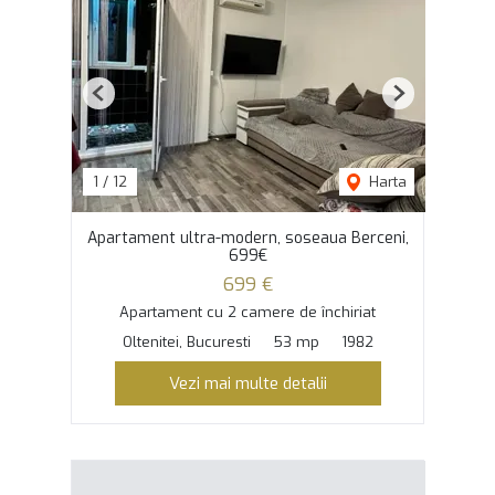
Previous
Next
1
/
12
Harta
Apartament ultra-modern, soseaua Berceni,
699€
699 €
Apartament cu 2 camere de închiriat
Oltenitei, Bucuresti
53 mp
1982
Vezi mai multe detalii