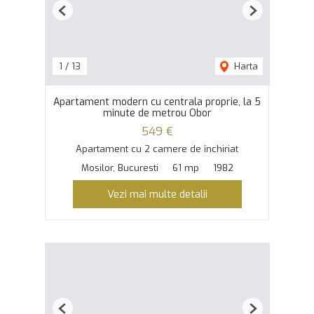
Previous
Next
1
/
13
Harta
Apartament modern cu centrala proprie, la 5
minute de metrou Obor
549 €
Apartament cu 2 camere de închiriat
Mosilor, Bucuresti
61 mp
1982
Vezi mai multe detalii
Previous
Next