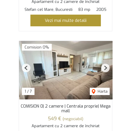
Apartament cu 2 camere de închiriat
Stefan cel Mare, Bucuresti
83 mp
2005
Vezi mai multe detalii
Comision 0%
Previous
Next
1
/
7
Harta
COMISION 0| 2 camere | Centrala proprie| Mega
mall
549 €
(negociabil)
Apartament cu 2 camere de închiriat