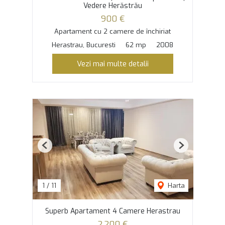
Vedere Herăstrău
900 €
Apartament cu 2 camere de închiriat
Herastrau, Bucuresti
62 mp
2008
Vezi mai multe detalii
Previous
Next
1
/
11
Harta
Superb Apartament 4 Camere Herastrau
2,200 €