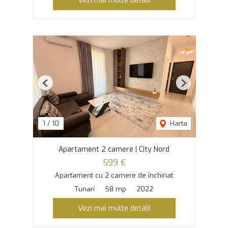
Vezi mai multe detalii
Previous
Next
1
/
10
Harta
Apartament 2 camere | City Nord
599 €
Apartament cu 2 camere de închiriat
Tunari
58 mp
2022
Vezi mai multe detalii