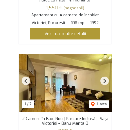
| Bloc cu Pază Permanentă
1,550 €
(negociabil)
Apartament cu 4 camere de închiriat
Victoriei, Bucuresti
108 mp
1992
Vezi mai multe detalii
Previous
Next
1
/
7
Harta
2 Camere în Bloc Nou | Parcare Inclusă | Piața
Victoriei – Banu Manta 0