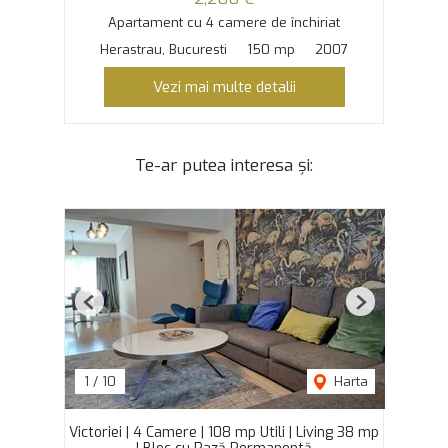
Apartament cu 4 camere de închiriat
Herastrau, Bucuresti
150 mp
2007
Vezi mai multe detalii
Te-ar putea interesa și:
Previous
Next
1
/
10
Harta
Victoriei | 4 Camere | 108 mp Utili | Living 38 mp