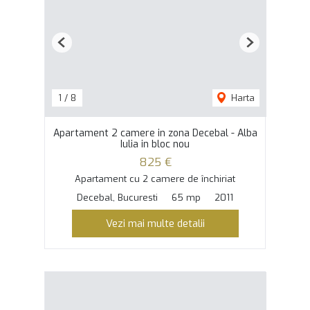
Previous
Next
1
/
8
Harta
Apartament 2 camere in zona Decebal - Alba
Iulia in bloc nou
825 €
Apartament cu 2 camere de închiriat
Decebal, Bucuresti
65 mp
2011
Vezi mai multe detalii