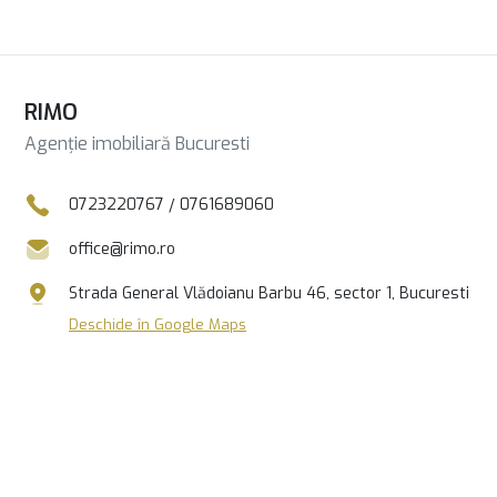
RIMO
Agenție imobiliară Bucuresti
0723220767
/
0761689060
office@rimo.ro
Strada General Vlădoianu Barbu 46, sector 1, Bucuresti
Deschide în Google Maps