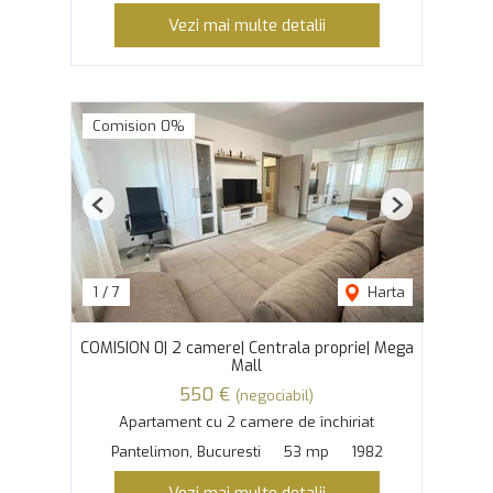
Vezi mai multe detalii
Comision 0%
Previous
Next
1
/
7
Harta
COMISION 0| 2 camere| Centrala proprie| Mega
Mall
550 €
(negociabil)
Apartament cu 2 camere de închiriat
Pantelimon, Bucuresti
53 mp
1982