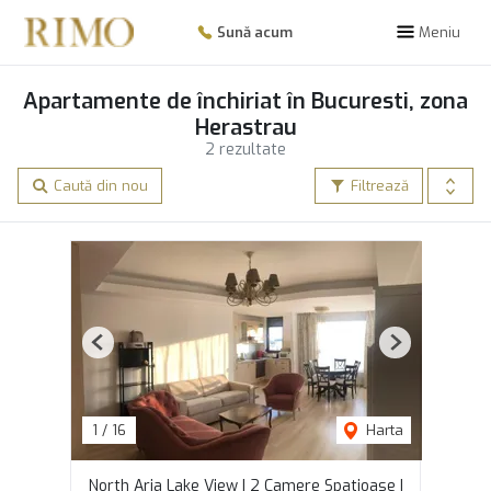
Sună acum
Meniu
Apartamente de închiriat în Bucuresti, zona
Herastrau
2 rezultate
Caută din nou
Filtrează
Previous
Next
1
/
16
Harta
North Aria Lake View | 2 Camere Spatioase |