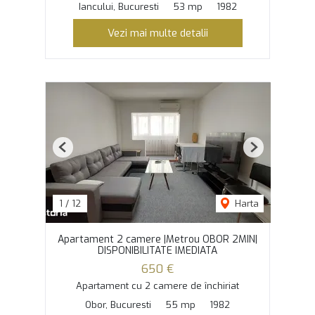
Iancului, Bucuresti
53 mp
1982
Vezi mai multe detalii
Previous
Next
1
/
12
Harta
Apartament 2 camere |Metrou OBOR 2MIN|
DISPONIBILITATE IMEDIATA
650 €
Apartament cu 2 camere de închiriat
Obor, Bucuresti
55 mp
1982