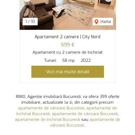
1
/
10
Harta
Apartament 2 camere | City Nord
599 €
Apartament cu 2 camere de închiriat
Tunari
58 mp
2022
Vezi mai multe detalii
RIMO, Agenție imobiliară Bucuresti, va ofera 399 oferte
imobiliare, actualizate la zi, din categorii precum
apartamente de vânzare Bucuresti
,
apartamente de
închiriat Bucuresti
,
apartamente de vânzare Bucuresti
,
apartamente de închiriat Bucuresti
sau
apartamente de
vânzare Bucuresti
.