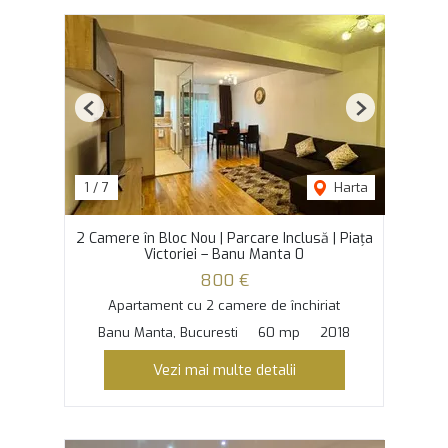
Previous
Next
1
/
7
Harta
2 Camere în Bloc Nou | Parcare Inclusă | Piața
Victoriei – Banu Manta 0
800 €
Apartament cu 2 camere de închiriat
Banu Manta, Bucuresti
60 mp
2018
Vezi mai multe detalii