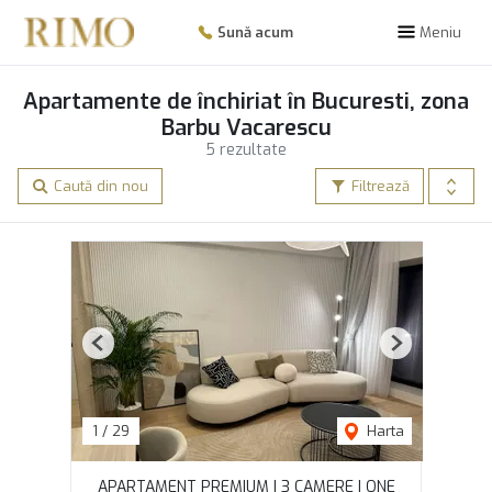
Sună acum
Meniu
Apartamente de închiriat în Bucuresti, zona
Barbu Vacarescu
5 rezultate
Caută din nou
Filtrează
Previous
Next
1
/
29
Harta
APARTAMENT PREMIUM | 3 CAMERE | ONE