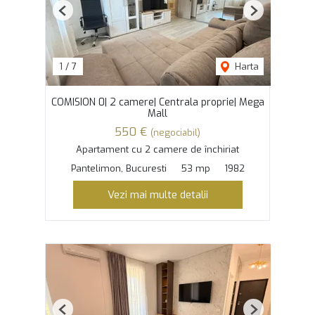
Previous
Next
1
/
7
Harta
COMISION 0| 2 camere| Centrala proprie| Mega
Mall
550 €
(negociabil)
Apartament cu 2 camere de închiriat
Pantelimon, Bucuresti
53 mp
1982
Vezi mai multe detalii
Previous
Next