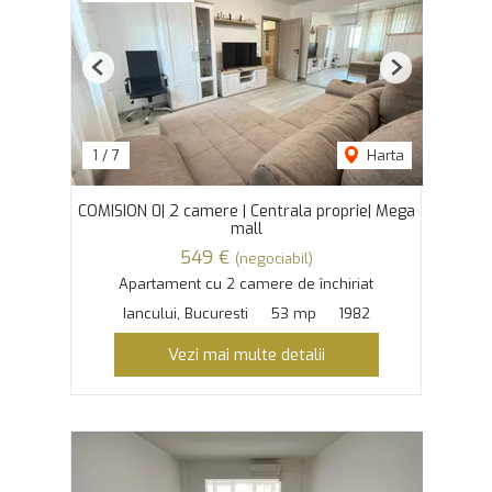
Previous
Next
1
/
7
Harta
COMISION 0| 2 camere | Centrala proprie| Mega
mall
549 €
(negociabil)
Apartament cu 2 camere de închiriat
Iancului, Bucuresti
53 mp
1982
Vezi mai multe detalii