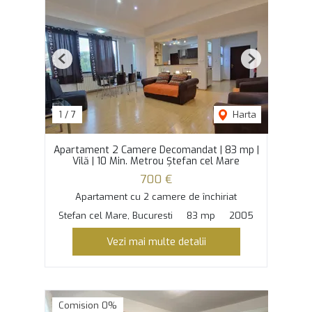
Previous
Next
1
/
7
Harta
Apartament 2 Camere Decomandat | 83 mp |
Vilă | 10 Min. Metrou Ștefan cel Mare
700 €
Apartament cu 2 camere de închiriat
Stefan cel Mare, Bucuresti
83 mp
2005
Vezi mai multe detalii
Comision 0%