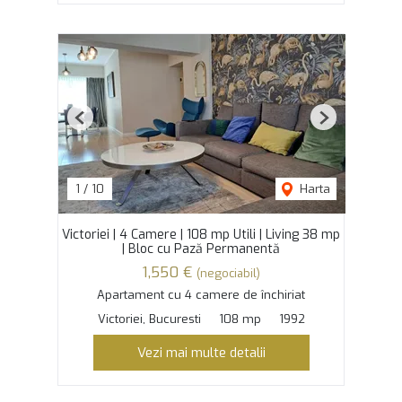
Previous
Next
1
/
10
Harta
Victoriei | 4 Camere | 108 mp Utili | Living 38 mp
| Bloc cu Pază Permanentă
1,550 €
(negociabil)
Apartament cu 4 camere de închiriat
Victoriei, Bucuresti
108 mp
1992
Vezi mai multe detalii