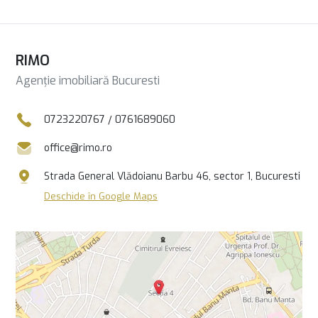
RIMO
Agenție imobiliară Bucuresti
0723220767
/
0761689060
office@rimo.ro
Strada General Vlădoianu Barbu 46, sector 1, Bucuresti
Deschide în Google Maps