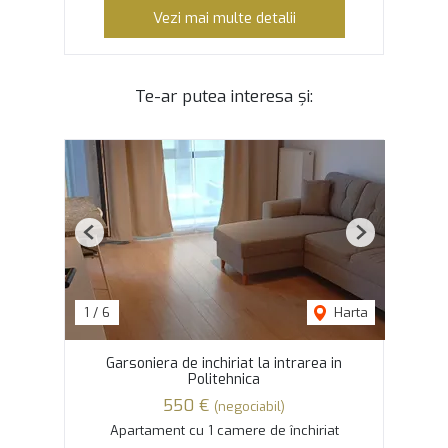
Vezi mai multe detalii
Te-ar putea interesa și:
Previous
Next
1
/
6
Harta
Garsoniera de inchiriat la intrarea in
Politehnica
550 €
(negociabil)
Apartament cu 1 camere de închiriat