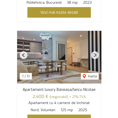
Politehnica, Bucuresti
38 mp
2023
Vezi mai multe detalii
Previous
Next
1
/
11
Harta
Apartament luxury Băneasa/Iancu Nicolae
2,400 €
(negociabil) + 21% TVA
Apartament cu 4 camere de închiriat
Nord, Voluntari
125 mp
2025