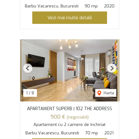
Barbu Vacarescu, Bucuresti
90 mp
2020
Vezi mai multe detalii
Previous
Next
1
/
8
Harta
APARTAMENT SUPERB | 102 THE ADDRESS
900 €
(negociabil)
Apartament cu 2 camere de închiriat
Barbu Vacarescu, Bucuresti
70 mp
2021