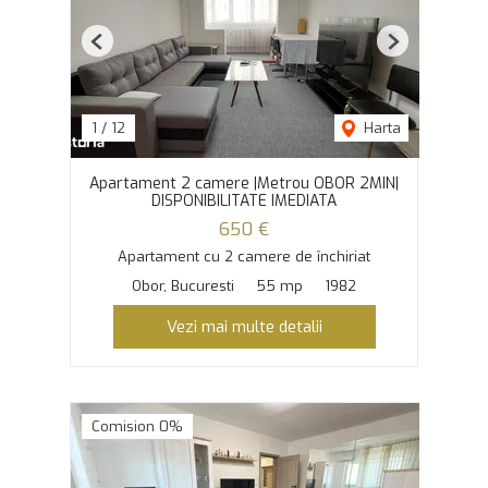
Previous
Next
1
/
12
Harta
Apartament 2 camere |Metrou OBOR 2MIN|
DISPONIBILITATE IMEDIATA
650 €
Apartament cu 2 camere de închiriat
Obor, Bucuresti
55 mp
1982
Vezi mai multe detalii
Comision 0%