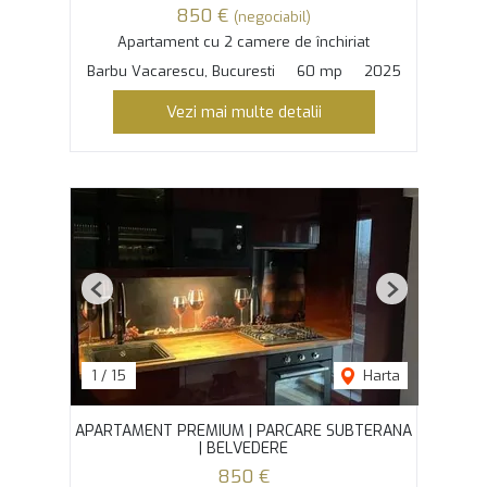
850 €
(negociabil)
Apartament cu 2 camere de închiriat
Barbu Vacarescu, Bucuresti
60 mp
2025
Vezi mai multe detalii
Previous
Next
1
/
15
Harta
APARTAMENT PREMIUM | PARCARE SUBTERANA
| BELVEDERE
850 €