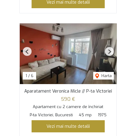
Vezi mai multe detalii
Previous
Next
1
/
6
Harta
Aparatament Veronica Micle // P-ta Victoriei
590 €
Apartament cu 2 camere de închiriat
P-ta Victoriei, Bucuresti
45 mp
1975
Vezi mai multe detalii