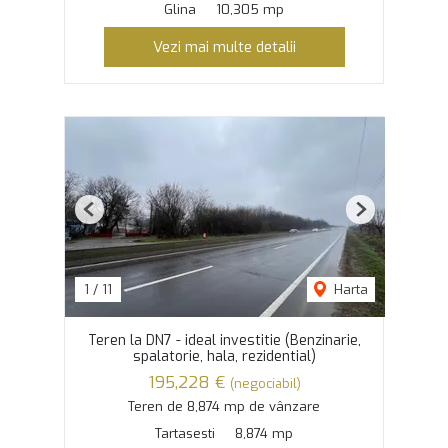
Glina
10,305 mp
Vezi mai multe detalii
Previous
Next
1
/
11
Harta
Teren la DN7 - ideal investitie (Benzinarie,
spalatorie, hala, rezidential)
195,228 €
(negociabil)
Teren de 8,874 mp de vânzare
Tartasesti
8,874 mp