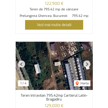
122,900 €
Teren de 795.42 mp de vânzare
Prelungirea Ghencea, Bucuresti
795.42 mp
Vezi mai multe detalii
Previous
Next
1
/
4
Harta
Teren intravilan 795.42mp Cartierul Latin-
Bragadiru
129,000 €