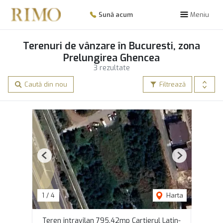
Sună acum
Meniu
Terenuri de vânzare în Bucuresti, zona
Prelungirea Ghencea
3 rezultate
Caută din nou
Filtrează
Previous
Next
1
/
4
Harta
Teren intravilan 795.42mp Cartierul Latin-