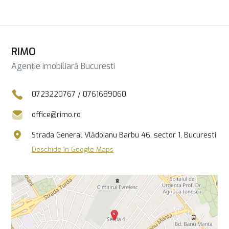
RIMO
Agenție imobiliară Bucuresti
0723220767
/
0761689060
office@rimo.ro
Strada General Vlădoianu Barbu 46, sector 1, Bucuresti
Deschide în Google Maps