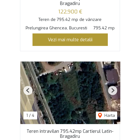
Bragadiru
122,900 €
Teren de 795.42 mp de vânzare
Prelungirea Ghencea, Bucuresti
795.42 mp
Vezi mai multe detalii
Previous
Next
1
/
4
Harta
Teren intravilan 795.42mp Cartierul Latin-
Bragadiru