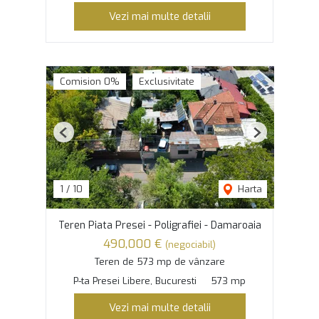
Vezi mai multe detalii
Comision 0%
Exclusivitate
Previous
Next
1
/
10
Harta
Teren Piata Presei - Poligrafiei - Damaroaia
490,000 €
(negociabil)
Teren de 573 mp de vânzare
P-ta Presei Libere, Bucuresti
573 mp
Vezi mai multe detalii