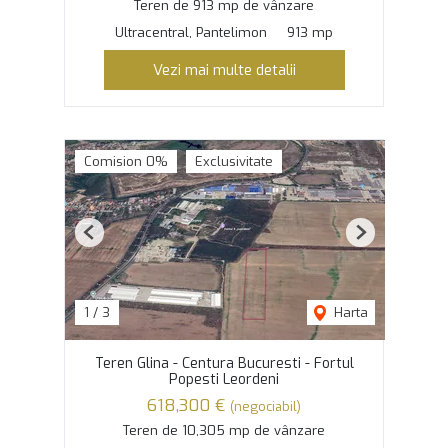
Teren de 913 mp de vânzare
Ultracentral, Pantelimon
913 mp
Vezi mai multe detalii
Comision 0%
Exclusivitate
Previous
Next
1
/
3
Harta
Teren Glina - Centura Bucuresti - Fortul
Popesti Leordeni
618,300 €
(negociabil)
Teren de 10,305 mp de vânzare