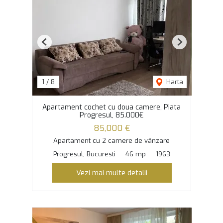
Previous
Next
1
/
8
Harta
Apartament cochet cu doua camere, Piata
Progresul, 85.000€
85,000 €
Apartament cu 2 camere de vânzare
Progresul, Bucuresti
46 mp
1963
Vezi mai multe detalii