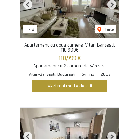
Previous
Next
1
/
8
Harta
Apartament cu doua camere, Vitan-Barzesti,
110.999€
110,999 €
Apartament cu 2 camere de vânzare
Vitan-Barzesti, Bucuresti
64 mp
2007
Vezi mai multe detalii
Previous
Next