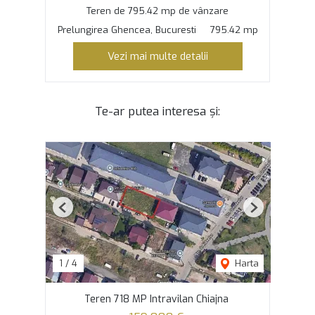
Teren de 795.42 mp de vânzare
Prelungirea Ghencea, Bucuresti
795.42 mp
Vezi mai multe detalii
Te-ar putea interesa și:
Previous
Next
1
/
4
Harta
Teren 718 MP Intravilan Chiajna