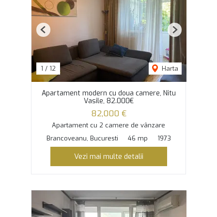
Previous
Next
1
/
12
Harta
Apartament modern cu doua camere, Nitu
Vasile, 82.000€
82,000 €
Apartament cu 2 camere de vânzare
Brancoveanu, Bucuresti
46 mp
1973
Vezi mai multe detalii