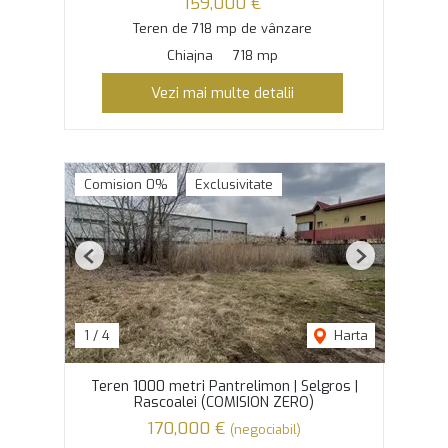
159,000 €
Teren de 718 mp de vânzare
Chiajna
718 mp
Vezi mai multe detalii
Comision 0%
Exclusivitate
Previous
Next
1
/
4
Harta
Teren 1000 metri Pantrelimon | Selgros |
Rascoalei (COMISION ZERO)
170,000 €
(negociabil)