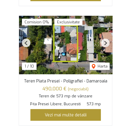
Comision 0%
Exclusivitate
Previous
Next
1
/
10
Harta
Teren Piata Presei - Poligrafiei - Damaroaia
490,000 €
(negociabil)
Teren de 573 mp de vânzare
P-ta Presei Libere, Bucuresti
573 mp
Vezi mai multe detalii