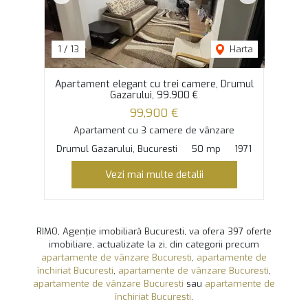
1
/
13
Harta
Apartament elegant cu trei camere, Drumul
Gazarului, 99.900 €
99,900 €
Apartament cu 3 camere de vânzare
Drumul Gazarului, Bucuresti
50 mp
1971
Vezi mai multe detalii
RIMO, Agenție imobiliară Bucuresti, va ofera 397 oferte
imobiliare, actualizate la zi, din categorii precum
apartamente de vânzare Bucuresti
,
apartamente de
închiriat Bucuresti
,
apartamente de vânzare Bucuresti
,
apartamente de vânzare Bucuresti
sau
apartamente de
închiriat Bucuresti
.