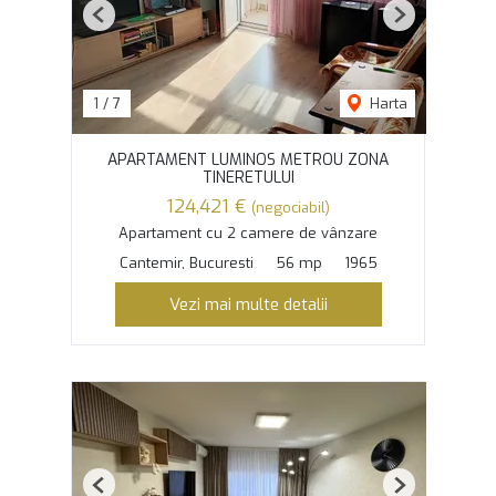
Previous
Next
1
/
7
Harta
APARTAMENT LUMINOS METROU ZONA
TINERETULUI
124,421 €
(negociabil)
Apartament cu 2 camere de vânzare
Cantemir, Bucuresti
56 mp
1965
Vezi mai multe detalii
Previous
Next