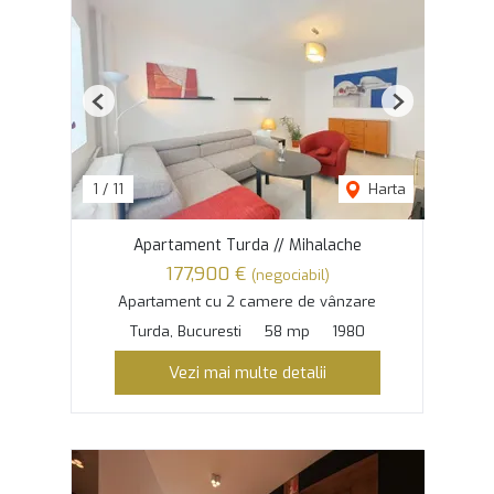
Previous
Next
1
/
11
Harta
Apartament Turda // Mihalache
177,900 €
(negociabil)
Apartament cu 2 camere de vânzare
Turda, Bucuresti
58 mp
1980
Vezi mai multe detalii