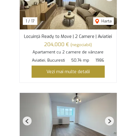
1
/
17
Harta
Locuință Ready to Move | 2 Camere | Aviatiei
204,000 €
(negociabil)
Apartament cu 2 camere de vânzare
Aviatiei, Bucuresti
50.74 mp
1986
Vezi mai multe detalii
Previous
Next