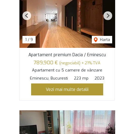
Previous
Next
1
/
9
Harta
Apartament premium Dacia / Eminescu
789,900 €
(negociabil) + 21% TVA
Apartament cu 5 camere de vânzare
Eminescu, Bucuresti
223 mp
2023
Vezi mai multe detalii