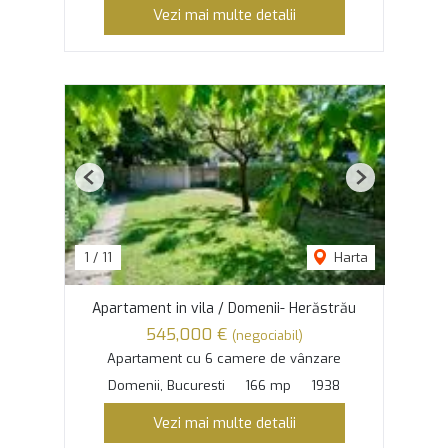
Vezi mai multe detalii
Previous
Next
1
/
11
Harta
Apartament in vila / Domenii- Herăstrău
545,000 €
(negociabil)
Apartament cu 6 camere de vânzare
Domenii, Bucuresti
166 mp
1938
Vezi mai multe detalii