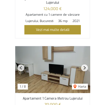
Lujerului
124,000 €
Apartament cu 1 camere de vânzare
Lujerului, Bucuresti
36 mp
2021
Vezi mai multe detalii
Previous
Next
1
/
8
Harta
Apartament 1 Camera Metrou Lujerului
70,000 €