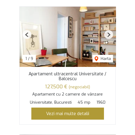
Previous
Next
1
/
9
Harta
Apartament ultracentral Universitate /
Balcescu
127,500 €
(negociabil)
Apartament cu 2 camere de vânzare
Universitate, Bucuresti
45 mp
1960
Vezi mai multe detalii