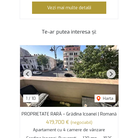
Vezi mai multe detalii
Te-ar putea interesa și:
Previous
Next
1
/
10
Harta
PROPRIETATE RARĂ – Grădina Icoanei | Romană
419,700 €
(negociabil)
Apartament cu 4 camere de vânzare