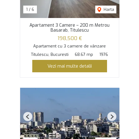
1
/
6
Harta
Apartament 3 Camere – 200 m Metrou
Basarab, Titulescu
198,500 €
Apartament cu 3 camere de vânzare
Titulescu, Bucuresti
68.67 mp
1976
Vezi mai multe detalii
Previous
Next