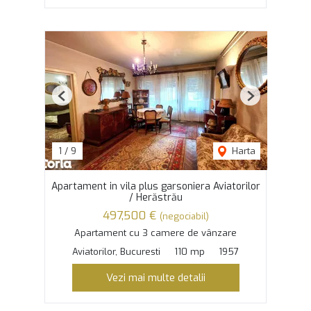
Previous
Next
1
/
9
Harta
Apartament in vila plus garsoniera Aviatorilor
/ Herăstrău
497,500 €
(negociabil)
Apartament cu 3 camere de vânzare
Aviatorilor, Bucuresti
110 mp
1957
Vezi mai multe detalii