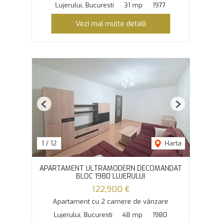
Lujerului, Bucuresti
31 mp
1977
Vezi mai multe detalii
Previous
Next
1
/
12
Harta
APARTAMENT ULTRAMODERN DECOMANDAT
BLOC 1980 LUJERULUI
122,900 €
Apartament cu 2 camere de vânzare
Lujerului, Bucuresti
48 mp
1980