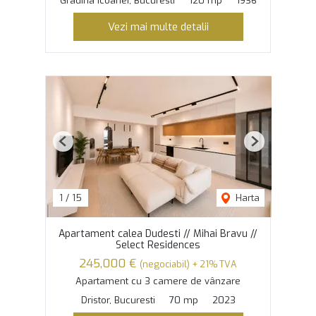
Gradina Icoanei, Bucuresti
120 mp
1936
Vezi mai multe detalii
Previous
Next
1
/
15
Harta
Apartament calea Dudesti // Mihai Bravu //
Select Residences
245,000 €
(negociabil) + 21% TVA
Apartament cu 3 camere de vânzare
Dristor, Bucuresti
70 mp
2023