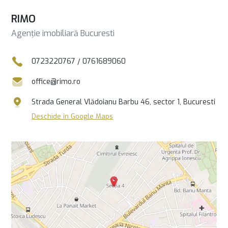
RIMO
Agenție imobiliară Bucuresti
0723220767
/
0761689060
office@rimo.ro
Strada General Vlădoianu Barbu 46, sector 1, Bucuresti
Deschide în Google Maps