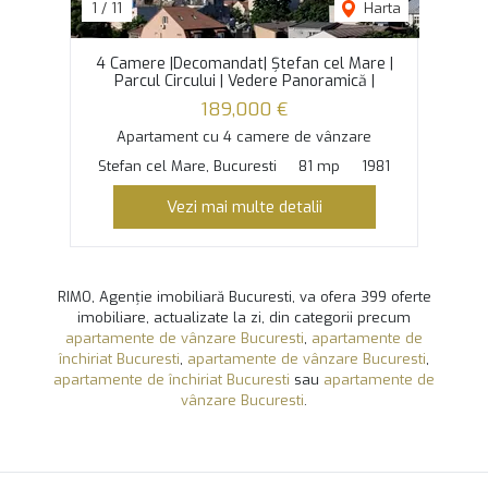
1
/
11
Harta
4 Camere |Decomandat| Ștefan cel Mare |
Parcul Circului | Vedere Panoramică |
189,000 €
Apartament cu 4 camere de vânzare
Stefan cel Mare, Bucuresti
81 mp
1981
Vezi mai multe detalii
RIMO, Agenție imobiliară Bucuresti, va ofera 399 oferte
imobiliare, actualizate la zi, din categorii precum
apartamente de vânzare Bucuresti
,
apartamente de
închiriat Bucuresti
,
apartamente de vânzare Bucuresti
,
apartamente de închiriat Bucuresti
sau
apartamente de
vânzare Bucuresti
.