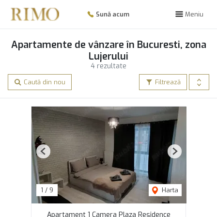
Sună acum
Meniu
Apartamente de vânzare în Bucuresti, zona
Lujerului
4 rezultate
Caută din nou
Filtrează
Previous
Next
1
/
9
Harta
Apartament 1 Camera Plaza Residence