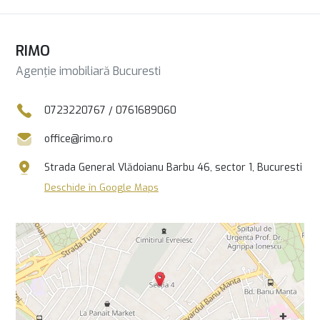
RIMO
Agenție imobiliară Bucuresti
0723220767
/
0761689060
office@rimo.ro
Strada General Vlădoianu Barbu 46, sector 1, Bucuresti
Deschide în Google Maps