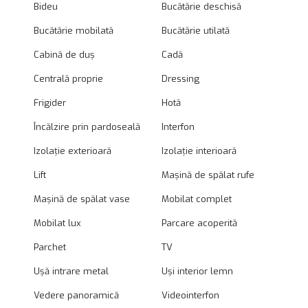
Bideu
Bucătărie deschisă
Bucătărie mobilată
Bucătărie utilată
Cabină de duș
Cadă
Centrală proprie
Dressing
Frigider
Hotă
Încălzire prin pardoseală
Interfon
Izolație exterioară
Izolație interioară
Lift
Mașină de spălat rufe
Mașină de spălat vase
Mobilat complet
Mobilat lux
Parcare acoperită
Parchet
TV
Ușă intrare metal
Uși interior lemn
Vedere panoramică
Videointerfon