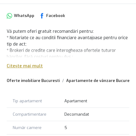
WhatsApp
Facebook
Vă putem oferi gratuit recomandări pentru:
* Notariate ce au conditii financiare avantajoase pentru orice
tip de act;
* Brokeri de credite care interogheaza ofertele tuturor
băncilor, fără costuri pentru dvs.;
* Echipe pentru renovări și amenajări interioare;
Citește mai mult
* Servicii de mutări și debarasări.
Recomandările sunt disponibile fără obligația de a colabora
Oferte imobiliare Bucuresti
Apartamente de vânzare Bucuresti
cu agenția.
Rimo va propune spre vanzare un apartament premium de 5
camere foarte luminos situat in zona Dacia / Eminescu
Tip apartament
Apartament
Este vorba de un apartament situat la etajul 4din 5,
decomandat, utilat si mobilat modern/lux.
Compartimentare
Decomandat
Suprafața totala este de 222,9 mp.
176,5 mp utili
Număr camere
5
46 mp terasă generoasă