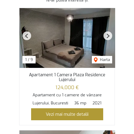
Te-ar putea interesa și:
Previous
Next
1
/
9
Harta
Apartament 1 Camera Plaza Residence
Lujerului
124,000 €
Apartament cu 1 camere de vânzare
Lujerului, Bucuresti
36 mp
2021
Vezi mai multe detalii