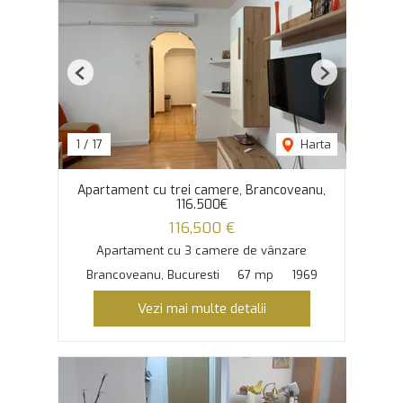
Previous
Next
1
/
17
Harta
Apartament cu trei camere, Brancoveanu,
116.500€
116,500 €
Apartament cu 3 camere de vânzare
Brancoveanu, Bucuresti
67 mp
1969
Vezi mai multe detalii