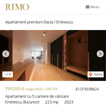
Meniu
Apartament premium Dacia / Eminescu
Previous
Nex
1
/
9
Harta
799,000 €
ID CP3038824
(negociabil) + 21% TVA
Apartament cu 5 camere de vânzare
Eminescu, Bucuresti
223 mp
2023