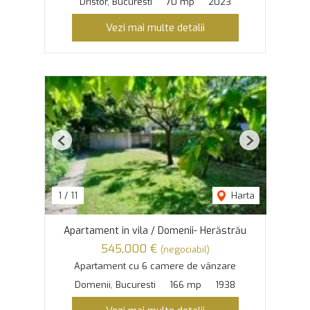
Dristor, Bucuresti
70 mp
2023
Vezi mai multe detalii
Previous
Next
1
/
11
Harta
Apartament in vila / Domenii- Herăstrău
545,000 €
(negociabil)
Apartament cu 6 camere de vânzare
Domenii, Bucuresti
166 mp
1938