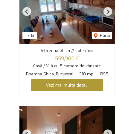
Previous
Next
1
/
13
Harta
Vila zona Ghica // Colentina
559,900 €
Casă / Vilă cu 5 camere de vânzare
Doamna Ghica, Bucuresti
310 mp
1995
Vezi mai multe detalii