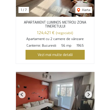
1
/
7
Harta
APARTAMENT LUMINOS METROU ZONA
TINERETULUI
124,421 €
(negociabil)
Apartament cu 2 camere de vânzare
Cantemir, Bucuresti
56 mp
1965
Vezi mai multe detalii
Previous
Next