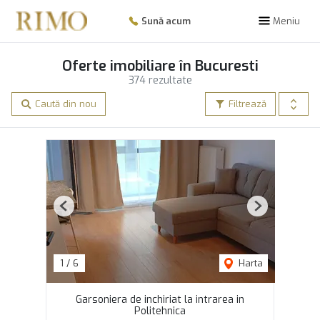
Sună acum
Meniu
Oferte imobiliare în Bucuresti
374 rezultate
Caută din nou
Filtrează
Previous
Next
1
/
6
Harta
Garsoniera de inchiriat la intrarea in
Politehnica