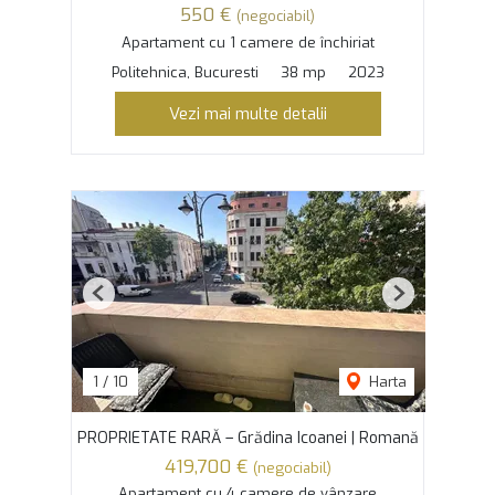
550 €
(negociabil)
Apartament cu 1 camere de închiriat
Politehnica, Bucuresti
38 mp
2023
Vezi mai multe detalii
Previous
Next
1
/
10
Harta
PROPRIETATE RARĂ – Grădina Icoanei | Romană
419,700 €
(negociabil)
Apartament cu 4 camere de vânzare