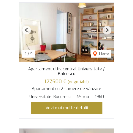
Previous
Next
1
/
9
Harta
Apartament ultracentral Universitate /
Balcescu
127,500 €
(negociabil)
Apartament cu 2 camere de vânzare
Universitate, Bucuresti
45 mp
1960
Vezi mai multe detalii