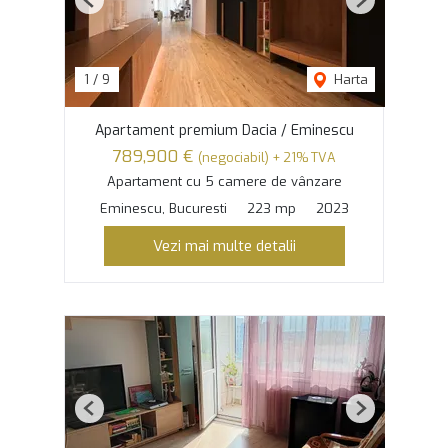
Previous
Next
1
/
9
Harta
Apartament premium Dacia / Eminescu
789,900 €
(negociabil) + 21% TVA
Apartament cu 5 camere de vânzare
Eminescu, Bucuresti
223 mp
2023
Vezi mai multe detalii
Previous
Next