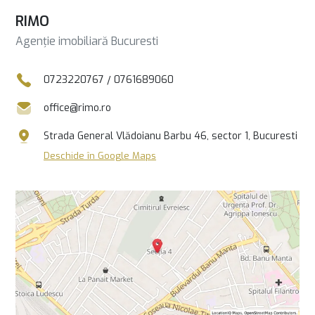
RIMO
Agenție imobiliară Bucuresti
0723220767
/
0761689060
office@rimo.ro
Strada General Vlădoianu Barbu 46, sector 1, Bucuresti
Deschide în Google Maps