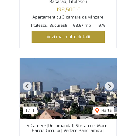
Basarab, Titulescu
198,500 €
Apartament cu 3 camere de vânzare
Titulescu, Bucuresti
68.67 mp
1976
Vezi mai multe detalii
Previous
Next
1
/
11
Harta
4 Camere |Decomandat| Ștefan cel Mare |
Parcul Circului | Vedere Panoramică |