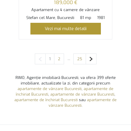
189,000 €
Apartament cu 4 camere de vânzare
Stefan cel Mare, Bucuresti
81 mp
1981
Vezi mai multe detalii
Pagina anterioară
...
Pagina următoare
1
2
25
RIMO, Agenție imobiliară Bucuresti, va ofera 399 oferte
imobiliare, actualizate la zi, din categorii precum
apartamente de vânzare Bucuresti
,
apartamente de
închiriat Bucuresti
,
apartamente de vânzare Bucuresti
,
apartamente de închiriat Bucuresti
sau
apartamente de
vânzare Bucuresti
.