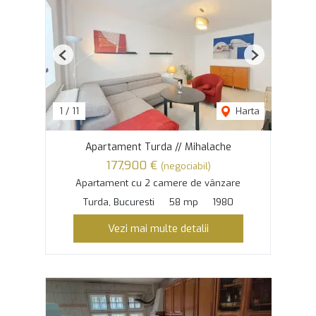
Previous
Next
1
/
11
Harta
Apartament Turda // Mihalache
177,900 €
(negociabil)
Apartament cu 2 camere de vânzare
Turda, Bucuresti
58 mp
1980
Vezi mai multe detalii