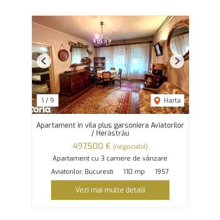
Previous
Next
1
/
9
Harta
Apartament in vila plus garsoniera Aviatorilor
/ Herăstrău
497,500 €
(negociabil)
Apartament cu 3 camere de vânzare
Aviatorilor, Bucuresti
110 mp
1957
Vezi mai multe detalii