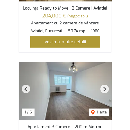
Locuință Ready to Move | 2 Camere | Aviatiei
204,000 €
(negociabil)
Apartament cu 2 camere de vânzare
Aviatiei, Bucuresti
50.74 mp
1986
Vezi mai multe detalii
Previous
Next
1
/
6
Harta
Apartament 3 Camere – 200 m Metrou