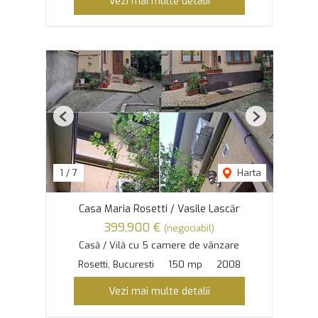
Vezi mai multe detalii
Previous
Next
1
/
7
Harta
Casa Maria Rosetti / Vasile Lascăr
399,900 €
(negociabil)
Casă / Vilă cu 5 camere de vânzare
Rosetti, Bucuresti
150 mp
2008
Vezi mai multe detalii