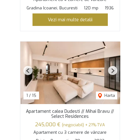
Gradina Icoanei, Bucuresti
120 mp
1936
Vezi mai multe detalii
Previous
Next
1
/
15
Harta
Apartament calea Dudesti // Mihai Bravu //
Select Residences
245,000 €
(negociabil) + 21% TVA
Apartament cu 3 camere de vânzare