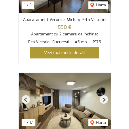
1
/
6
Harta
Aparatament Veronica Micle // P-ta Victoriei
590 €
Apartament cu 2 camere de închiriat
P-ta Victoriei, Bucuresti
45 mp
1975
Vezi mai multe detalii
Previous
Next
1
/
17
Harta