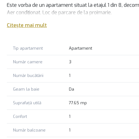
Este vorba de un apartament situat la etajul 1 din 8, deco
Aer condiționat. Loc de parcare de la proimarie.
Bloc solid, finalizat în anul 1990.
Citește mai mult
Suprafata utila de 76,65 mp.
Apartament spațios, lumină naturală toată ziua.
În apropiere se află școli, grădinițe, facultati, magazine, (
Tip apartament
Apartament
autobuz și metrou.
Acces rapid către Unirii, Timpuri Noi, Nerva Traian, Mircea 
Număr camere
3
Apartamentul este potrivit atât pentru locuit, cât și pentru i
generoase.
Număr bucătării
1
Pentru mai multe informații, va invitam cu drag la vizionar
Geam la baie
Da
Suprafață utilă
77.65 mp
Confort
1
Număr balcoane
1