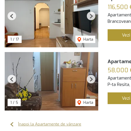
116,500 
Apartament
Previous
Next
Brancoveanu
Vezi
1
/
17
Harta
Apartamen
58,000 
Apartament
Previous
Next
P-ta Resita,
Vezi
1
/
5
Harta
Înapoi la Apartamente de vânzare