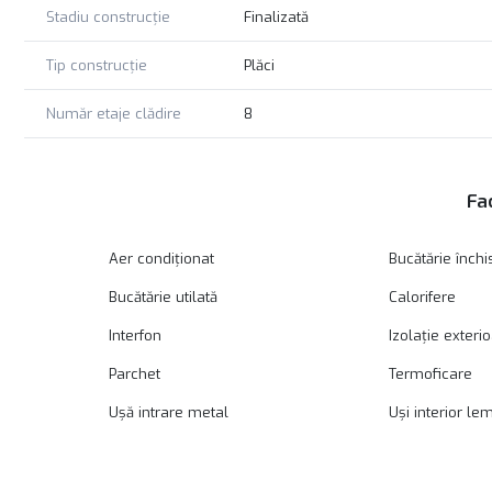
Stadiu construcție
Finalizată
Tip construcție
Plăci
Număr etaje clădire
8
Fac
Aer condiționat
Bucătărie închi
Bucătărie utilată
Calorifere
Interfon
Izolație exteri
Parchet
Termoficare
Ușă intrare metal
Uși interior le