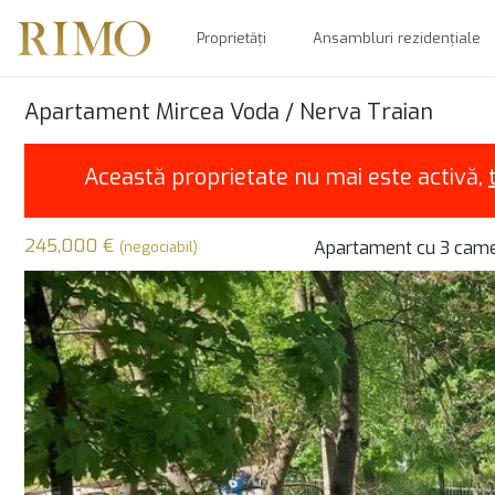
Proprietăți
Ansambluri rezidențiale
Apartament Mircea Voda / Nerva Traian
Această proprietate nu mai este activă,
245,000 €
Apartament cu 3 came
(negociabil)