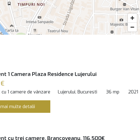
t 1 Camera Plaza Residence Lujerului
 €
 cu 1 camere de vânzare
Lujerului, Bucuresti
36 mp
2021
 mai multe detalii
t cu trei camere, Brancoveanu, 116.500€