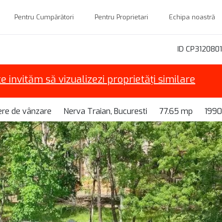
Pentru Cumpărători
Pentru Proprietari
Echipa noastră
ID CP3120801
te invităm să vizualizezi proprietăți similare
re de vânzare
Nerva Traian, Bucuresti
77.65 mp
1990