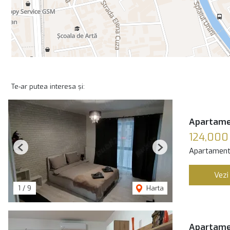
Te-ar putea interesa și:
Apartamen
124,000
Apartament
Previous
Next
Vezi
1
/
9
Harta
Apartamen