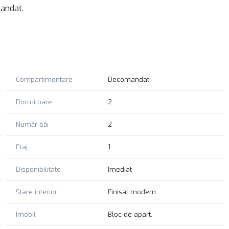
mandat.
Mall Vitan) farmacii, mijloace de transport în comun, tramvai,
Compartimentare
Decomandat
Vodă și zona centrala.
Dormitoare
2
nvestiție, datorită poziției foarte bune și a suprafeței
Număr băi
2
e!
Etaj
1
Disponibilitate
Imediat
Stare interior
Finisat modern
Imobil
Bloc de apart.