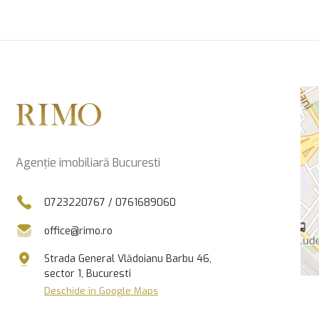
Agenție imobiliară Bucuresti
0723220767
/
0761689060
office@rimo.ro
Strada General Vlădoianu Barbu 46,
sector 1, Bucuresti
Deschide în Google Maps