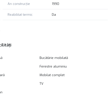
An construcție
1990
Reabilitat termic
Da
ilități
să
Bucătărie mobilată
Ferestre aluminiu
oară
Mobilat complet
TV
mn