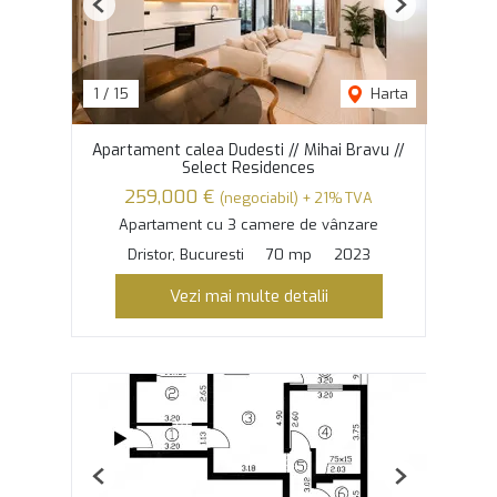
Previous
Next
1
/
15
Harta
Apartament calea Dudesti // Mihai Bravu //
Select Residences
259,000 €
(negociabil) + 21% TVA
Apartament cu 3 camere de vânzare
Dristor, Bucuresti
70 mp
2023
Vezi mai multe detalii
Previous
Next