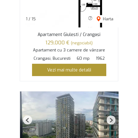
1
/
15
Harta
Apartament Giulesti / Crangasi
129,000 €
(negociabil)
Apartament cu 3 camere de vânzare
Crangasi, Bucuresti
60 mp
1962
Vezi mai multe detalii
Previous
Next