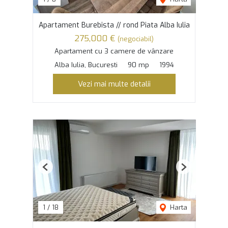
Apartament Burebista // rond Piata Alba Iulia
275,000 €
(negociabil)
Apartament cu 3 camere de vânzare
Alba Iulia, Bucuresti
90 mp
1994
Vezi mai multe detalii
Previous
Next
1
/
18
Harta