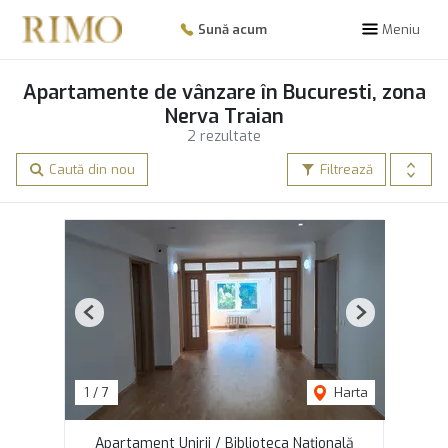
Sună acum
Meniu
Apartamente de vânzare în Bucuresti, zona
Nerva Traian
2 rezultate
Caută din nou
Filtrează
Previous
Next
1
/
7
Harta
Apartament Unirii / Biblioteca Națională