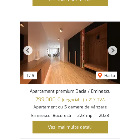
Previous
Next
1
/
9
Harta
Apartament premium Dacia / Eminescu
799,000 €
(negociabil) + 21% TVA
Apartament cu 5 camere de vânzare
Eminescu, Bucuresti
223 mp
2023
Vezi mai multe detalii