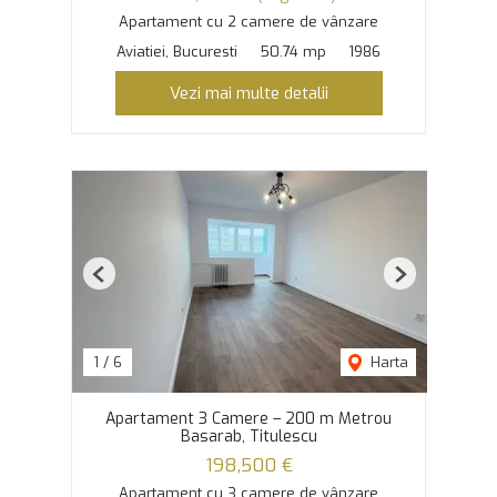
Apartament cu 2 camere de vânzare
Aviatiei, Bucuresti
50.74 mp
1986
Vezi mai multe detalii
Previous
Next
1
/
6
Harta
Apartament 3 Camere – 200 m Metrou
Basarab, Titulescu
198,500 €
Apartament cu 3 camere de vânzare