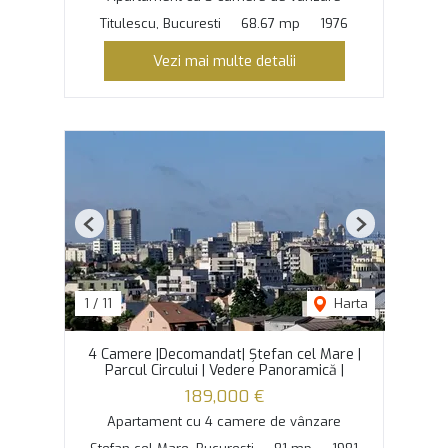
Titulescu, Bucuresti
68.67 mp
1976
Vezi mai multe detalii
Previous
Next
1
/
11
Harta
4 Camere |Decomandat| Ștefan cel Mare |
Parcul Circului | Vedere Panoramică |
189,000 €
Apartament cu 4 camere de vânzare