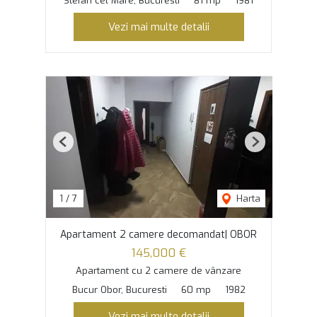
Stefan cel Mare, Bucuresti
81 mp
1981
Vezi mai multe detalii
Previous
Next
1
/
7
Harta
Apartament 2 camere decomandat| OBOR
145,000 €
Apartament cu 2 camere de vânzare
Bucur Obor, Bucuresti
60 mp
1982
Vezi mai multe detalii