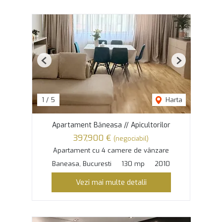
Previous
Next
1
/
5
Harta
Apartament Băneasa // Apicultorilor
397,900 €
(negociabil)
Apartament cu 4 camere de vânzare
Baneasa, Bucuresti
130 mp
2010
Vezi mai multe detalii