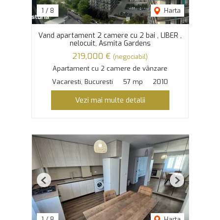
1
/
8
Harta
Vand apartament 2 camere cu 2 bai , LIBER ,
nelocuit, Asmita Gardens
219,000 €
(negociabil)
Apartament cu 2 camere de vânzare
Vacaresti, Bucuresti
57 mp
2010
Vezi mai multe detalii
Previous
Next
1
/
8
Harta