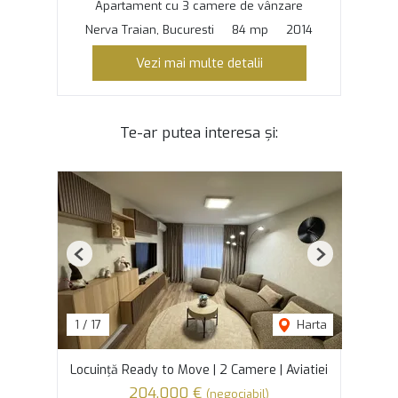
Apartament cu 3 camere de vânzare
Nerva Traian, Bucuresti
84 mp
2014
Vezi mai multe detalii
Te-ar putea interesa și:
Previous
Next
1
/
17
Harta
Locuință Ready to Move | 2 Camere | Aviatiei
204,000 €
(negociabil)