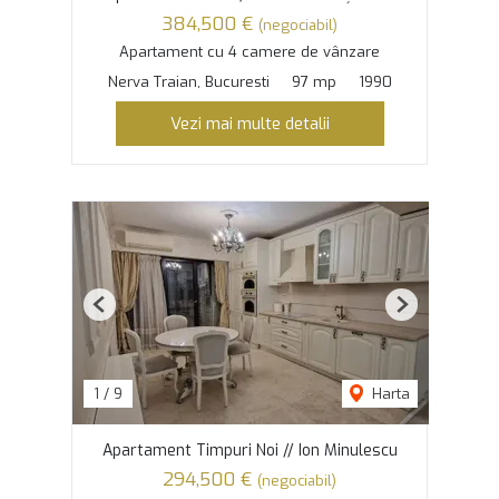
384,500 €
(negociabil)
Apartament cu 4 camere de vânzare
Nerva Traian, Bucuresti
97 mp
1990
Vezi mai multe detalii
Previous
Next
1
/
9
Harta
Apartament Timpuri Noi // Ion Minulescu
294,500 €
(negociabil)