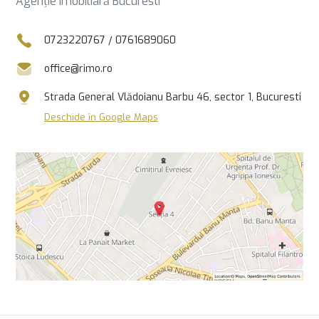
Agenție imobiliară Bucuresti
0723220767
/
0761689060
office@rimo.ro
Strada General Vlădoianu Barbu 46, sector 1, Bucuresti
Deschide în Google Maps