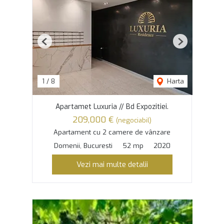
Previous
Next
1
/
8
Harta
Apartamet Luxuria // Bd Expozitiei.
209,000 €
(negociabil)
Apartament cu 2 camere de vânzare
Domenii, Bucuresti
52 mp
2020
Vezi mai multe detalii