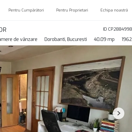
Pentru Cumpărători
Pentru Proprietari
Echipa noastră
OR
ID CP2884998
amere de vânzare
Dorobanti, Bucuresti
40.09 mp
1962
Next