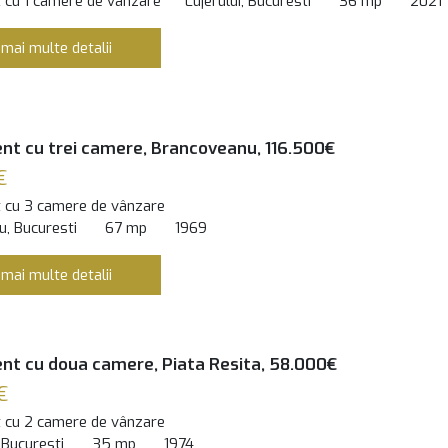
 cu 1 camere de vânzare
Lujerului, Bucuresti
36 mp
2021
 mai multe detalii
t cu trei camere, Brancoveanu, 116.500€
€
 cu 3 camere de vânzare
, Bucuresti
67 mp
1969
 mai multe detalii
t cu doua camere, Piata Resita, 58.000€
€
 cu 2 camere de vânzare
 Bucuresti
35 mp
1974