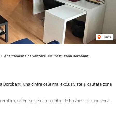
Harta
Apartamente de vânzare Bucuresti, zona Dorobanti
 Dorobanți, una dintre cele mai exclusiviste și căutate zone
remium, cafenele selecte, centre de business și zone verzi,
ânzare în această zonă sunt extrem de rare, ceea ce face ca
 locuire, cât și pentru investiție.