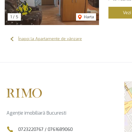
Vezi
1
/
5
Harta
Înapoi la Apartamente de vânzare
Agenție imobiliară Bucuresti
0723220767
/
0761689060