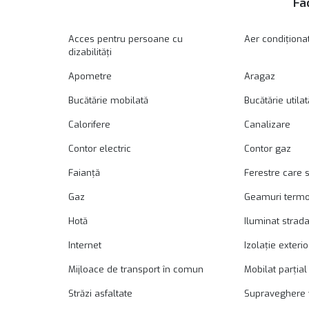
Fac
Acces pentru persoane cu
Aer condiționa
dizabilități
Apometre
Aragaz
Bucătărie mobilată
Bucătărie utilat
Calorifere
Canalizare
Contor electric
Contor gaz
Faianță
Ferestre care 
Gaz
Geamuri term
Hotă
Iluminat strada
Internet
Izolație exteri
Mijloace de transport în comun
Mobilat parțial
Străzi asfaltate
Supraveghere 