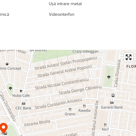
Ușă intrare metal
amică
Videointerfon