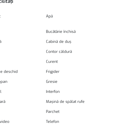
ilități
t
Apă
Bucătărie închisă
ă
Cabină de duș
Contor căldură
Curent
se deschid
Frigider
opan
Gresie
l
Interfon
oară
Mașină de spălat rufe
Parchet
video
Telefon