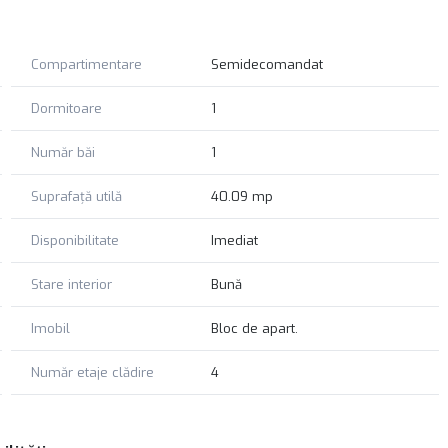
ină naturală, vedere deschisă și potențial excelent de
 foarte bun la închiriere, inclusiv în segmentul premium.
Compartimentare
Semidecomandat
nformații suplimentare și vă oferă suport dedicat, ghidându-vă
Dormitoare
1
 experiență sigură și profesionistă.
Număr băi
1
Suprafață utilă
40.09 mp
Disponibilitate
Imediat
Stare interior
Bună
Imobil
Bloc de apart.
Număr etaje clădire
4