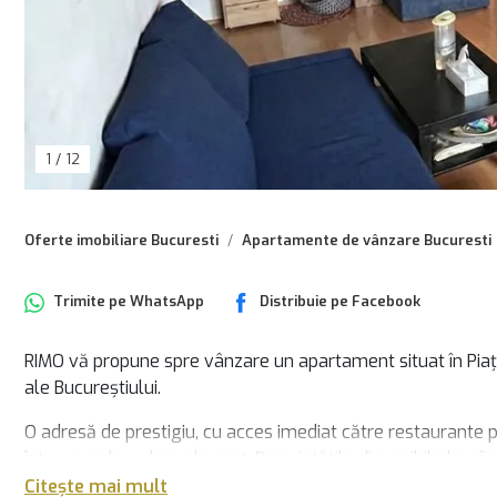
1
/
12
Oferte imobiliare Bucuresti
Apartamente de vânzare Bucuresti
Trimite pe
WhatsApp
Distribuie pe
Facebook
RIMO vă propune spre vânzare un apartament situat în Piața
ale Bucureștiului.
O adresă de prestigiu, cu acces imediat către restaurante p
într-un cadru urban elegant. Proprietățile disponibile la v
această ofertă să reprezinte o oportunitate reală, atât pentru
Citește mai mult