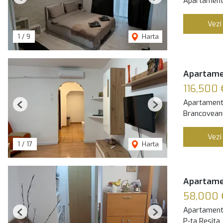
Apartament
Previous
Next
Vezi
1
/
9
Harta
Apartamen
116,500 
Apartament
Previous
Next
Brancoveanu
Vezi
1
/
17
Harta
Apartamen
58,000 
Apartament
Previous
Next
P-ta Resita,