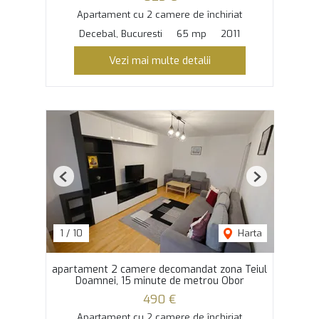
Apartament cu 2 camere de închiriat
Decebal, Bucuresti
65 mp
2011
Vezi mai multe detalii
Previous
Next
1
/
10
Harta
apartament 2 camere decomandat zona Teiul
Doamnei, 15 minute de metrou Obor
490 €
Apartament cu 2 camere de închiriat