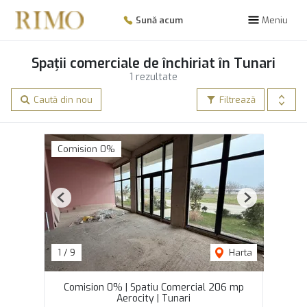
Sună acum
Meniu
Spații comerciale de închiriat în Tunari
1 rezultate
Caută din nou
Filtrează
Comision 0%
Previous
Next
1
/
9
Harta
Comision 0% | Spatiu Comercial 206 mp
Aerocity | Tunari