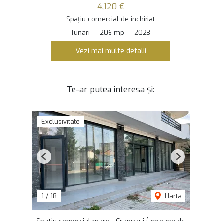
4,120 €
Spațiu comercial de închiriat
Tunari
206 mp
2023
Vezi mai multe detalii
Te-ar putea interesa și:
Exclusivitate
Previous
Next
1
/
18
Harta