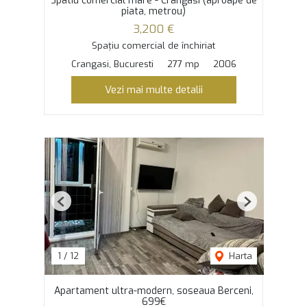
Spatiu comercial mare - Crangasi (aproape de
piata, metrou)
3,200 €
Spațiu comercial de închiriat
Crangasi, Bucuresti
277 mp
2006
Vezi mai multe detalii
Previous
Next
1
/
12
Harta
Apartament ultra-modern, soseaua Berceni,
699€