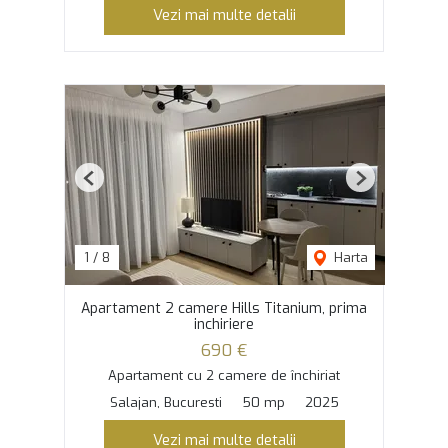
Vezi mai multe detalii
Previous
Next
1
/
8
Harta
Apartament 2 camere Hills Titanium, prima
inchiriere
690 €
Apartament cu 2 camere de închiriat
Salajan, Bucuresti
50 mp
2025
Vezi mai multe detalii