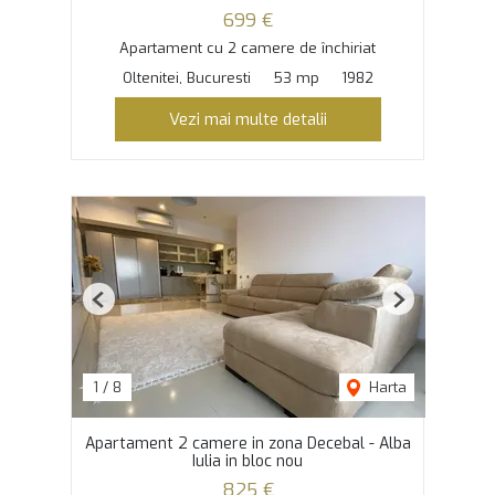
699 €
Apartament cu 2 camere de închiriat
Oltenitei, Bucuresti
53 mp
1982
Vezi mai multe detalii
Previous
Next
1
/
8
Harta
Apartament 2 camere in zona Decebal - Alba
Iulia in bloc nou
825 €