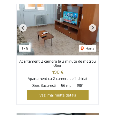
Previous
Next
1
/
8
Harta
Apartament 2 camere la 3 minute de metrou
Obor
490 €
Apartament cu 2 camere de închiriat
Obor, Bucuresti
56 mp
1981
Vezi mai multe detalii