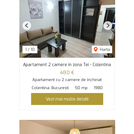
Previous
Next
1
/
10
Harta
Apartament 2 camere in zona Tei - Colentina
480 €
Apartament cu 2 camere de închiriat
Colentina, Bucuresti
50 mp
1980
Vezi mai multe detalii