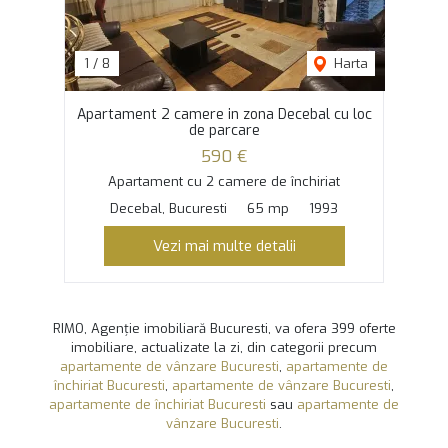
1
/
8
Harta
Apartament 2 camere in zona Decebal cu loc
de parcare
590 €
Apartament cu 2 camere de închiriat
Decebal, Bucuresti
65 mp
1993
Vezi mai multe detalii
RIMO, Agenție imobiliară Bucuresti, va ofera 399 oferte
imobiliare, actualizate la zi, din categorii precum
apartamente de vânzare Bucuresti
,
apartamente de
închiriat Bucuresti
,
apartamente de vânzare Bucuresti
,
apartamente de închiriat Bucuresti
sau
apartamente de
vânzare Bucuresti
.