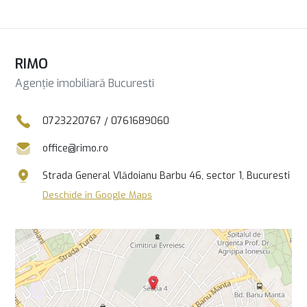
RIMO
Agenție imobiliară Bucuresti
0723220767
/
0761689060
office@rimo.ro
Strada General Vlădoianu Barbu 46, sector 1, Bucuresti
Deschide în Google Maps