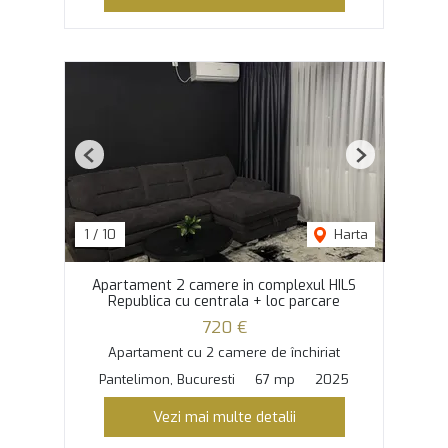
Previous
Next
1
/
10
Harta
Apartament 2 camere in complexul HILS
Republica cu centrala + loc parcare
720 €
Apartament cu 2 camere de închiriat
Pantelimon, Bucuresti
67 mp
2025
Vezi mai multe detalii