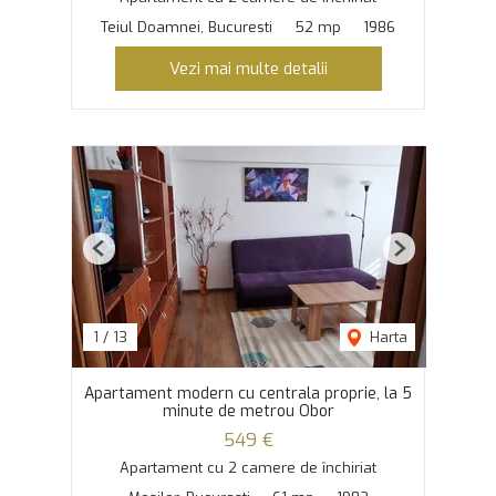
Teiul Doamnei, Bucuresti
52 mp
1986
Vezi mai multe detalii
Previous
Next
1
/
13
Harta
Apartament modern cu centrala proprie, la 5
minute de metrou Obor
549 €
Apartament cu 2 camere de închiriat