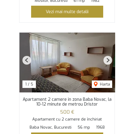
Mosilor, Bucuresti
61 mp
1982
Vezi mai multe detalii
Previous
Next
1
/
5
Harta
Apartament 2 camere in zona Baba Novac, la
10-12 minute de metrou Dristor
500 €
Apartament cu 2 camere de închiriat
Baba Novac, Bucuresti
56 mp
1968