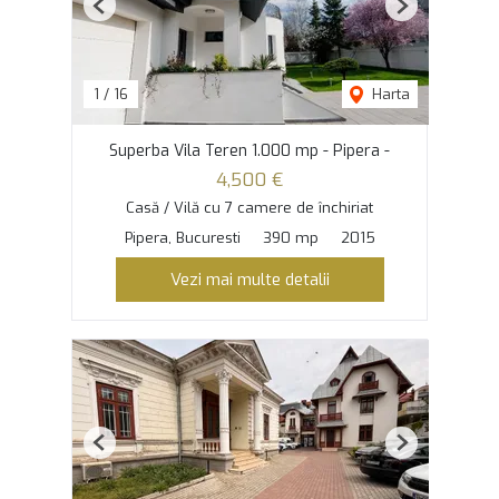
Previous
Next
1
/
16
Harta
Superba Vila Teren 1.000 mp - Pipera -
4,500 €
Casă / Vilă cu 7 camere de închiriat
Pipera, Bucuresti
390 mp
2015
Vezi mai multe detalii
Previous
Next