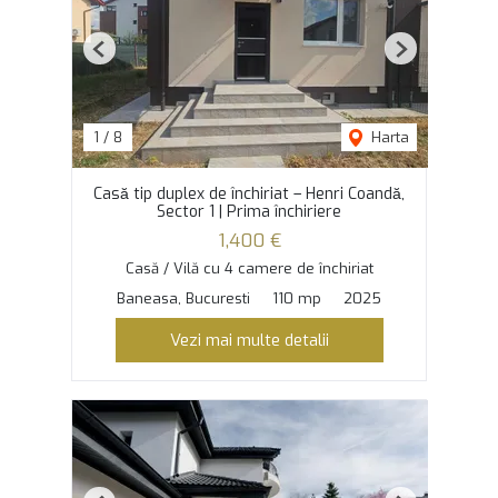
Previous
Next
1
/
8
Harta
Casă tip duplex de închiriat – Henri Coandă,
Sector 1 | Prima închiriere
1,400 €
Casă / Vilă cu 4 camere de închiriat
Baneasa, Bucuresti
110 mp
2025
Vezi mai multe detalii