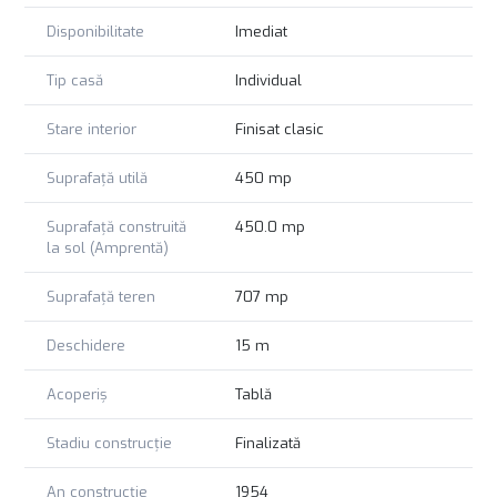
O casă care se pretează ideal pentru reședință de protocol,
birouri de avocatură, consultanță, ambasade sau
Disponibilitate
Imediat
reprezentanțe corporate. Chiar si restaurant fine dinig.
Tip casă
Individual
Stare interior
Finisat clasic
Suprafață utilă
450 mp
Suprafață construită
450.0 mp
la sol (Amprentă)
Suprafață teren
707 mp
Deschidere
15 m
Acoperiș
Tablă
Stadiu construcție
Finalizată
An construcție
1954