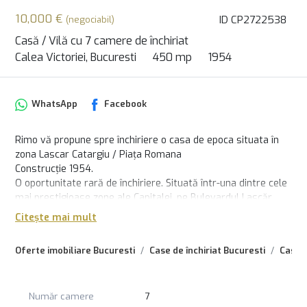
10,000 €
ID CP2722538
(negociabil)
Casă / Vilă cu 7 camere de închiriat
Calea Victoriei, Bucuresti
450 mp
1954
WhatsApp
Facebook
Rimo vă propune spre închiriere o casa de epoca situata în
zona Lascar Catargiu / Piața Romana
Construcție 1954.
O oportunitate rară de închiriere. Situată într-una dintre cele
mai prestigioase zone ale Capitalei, pe Bulevardul Lascăr
Catargiu, această reședință individuală oferă rafinamentul
Citește mai mult
arhitecturii clasice, cu accente interbelice discrete, într-un
cadru elegant și bine proporționat.
Oferte imobiliare Bucuresti
Case de închiriat Bucuresti
Case d
Teren amplu de 707 mp, cu un front stradal de 15 m și acces
din două puncte. Structură solidă din beton.
Amprentă la sol: 450 mp. Ofera stabilitate și o prezență
Număr camere
7
arhitecturală impunătoare