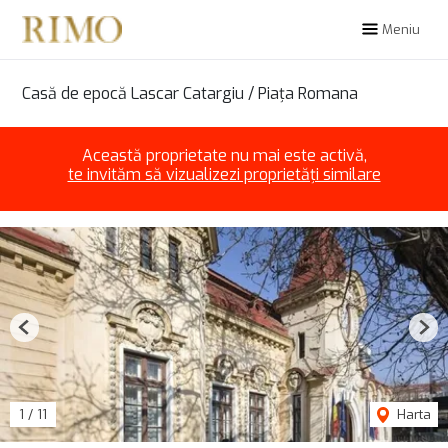
Meniu
Casă de epocă Lascar Catargiu / Piața Romana
Această proprietate nu mai este activă,
te invităm să vizualizezi proprietăți similare
Previous
Nex
1
/
11
Harta