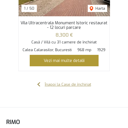
1
/
50
Harta
Vila Ultracentrala Monument Istoric restaurat
- 12 locuri parcare
8,300 €
Casă / Vilă cu 31 camere de închiriat
Calea Calarasilor, Bucuresti
968 mp
1929
Vezi mai multe detalii
Înapoi la Case de închiriat
RIMO