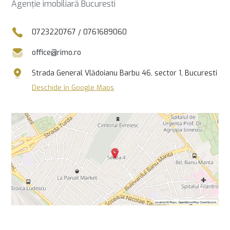
Agenție imobiliară Bucuresti
0723220767
/
0761689060
office@rimo.ro
Strada General Vlădoianu Barbu 46, sector 1, Bucuresti
Deschide în Google Maps