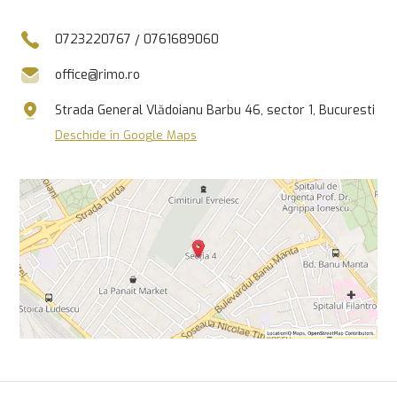
0723220767
/
0761689060
office@rimo.ro
Strada General Vlădoianu Barbu 46, sector 1, Bucuresti
Deschide în Google Maps