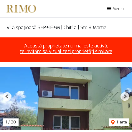
Meniu
Vilă spațioasă S+P+1E+M | Chitila | Str. 8 Martie
Această proprietate nu mai este activă,
te invităm să vizualizezi proprietăți similare
Previous
Nex
1
/
20
Harta