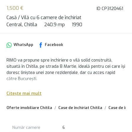
1,500 €
ID CP3120461
Casă / Vilă cu 6 camere de închiriat
Central, Chitila
240.9 mp
1990
WhatsApp
Facebook
RIMO va propune spre inchiriere o vilă solid construită,
situată în Chitila, pe strada 8 Martie, ideală pentru cei care își
doresc liniștea unei zone rezidențiale, dar cu acces rapid
către București.
Proprietatea este amplasată pe un teren generos de 511 mp,
Citește mai mult
complet împrejmuit, cu o curte verde matură, bine
întreținută, cu arbori și vegetație care oferă intimitate,
Oferte imobiliare Chitila
Case de închiriat Chitila
Case de închi
umbră naturală și un cadru perfect pentru relaxare în aer
liber. În curte regăsim și o zonă amenajată pentru grătar,
ideală pentru petrecerea timpului cu familia și prietenii.
Număr camere
6
Casa are o suprafață construită la sol de 98 mp și este