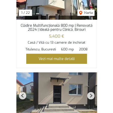
1
/
22
Harta
Clădire Multifuncțională 800 mp | Renovată
2024 | Ideală pentru Clinică, Birouri
5,400 €
Casă / Vilă cu 13 camere de închiriat
Titulescu, Bucuresti
600 mp
2008
Vezi mai multe detalii
Previous
Next