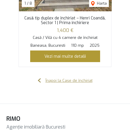
1
/
8
Harta
Casă tip duplex de închiriat – Henri Coandă,
Sector 1 | Prima închiriere
1,400 €
Casă / Vilă cu 4 camere de închiriat
Baneasa, Bucuresti
110 mp
2025
Vezi mai multe detalii
Înapoi la Case de închiriat
RIMO
Agenție imobiliară Bucuresti