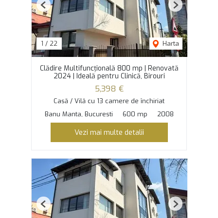
Previous
Next
1
/
22
Harta
Clădire Multifuncțională 800 mp | Renovată
2024 | Ideală pentru Clinică, Birouri
5,398 €
Casă / Vilă cu 13 camere de închiriat
Banu Manta, Bucuresti
600 mp
2008
Vezi mai multe detalii
Previous
Next