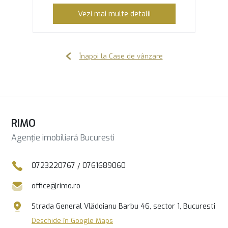
Vezi mai multe detalii
Înapoi la Case de vânzare
RIMO
Agenție imobiliară Bucuresti
0723220767
/
0761689060
office@rimo.ro
Strada General Vlădoianu Barbu 46, sector 1, Bucuresti
Deschide în Google Maps