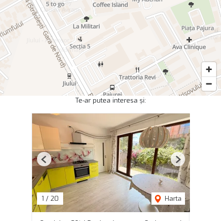
Te-ar putea interesa și:
Previous
Next
1
/
20
Harta