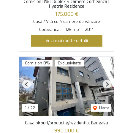
Comision 0% | Duplex 4 camere Corbeanca |
Hystria Residence
175,000 €
Casă / Vilă cu 4 camere de vânzare
Corbeanca
126 mp
2014
Vezi mai multe detalii
Comision 0%
Exclusivitate
Previous
Next
1
/
22
Harta
Casa birouri/productie/rezidential Baneasa
990,000 €