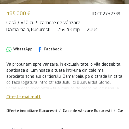
485,000 €
ID CP2752739
Casă / Vilă cu 5 camere de vânzare
Damaroaia, Bucuresti
254.43 mp
2004
WhatsApp
Facebook
Va propunem spre vânzare, in exclusivitate, o vila deosebita,
spatioasa si luminoasa situata intr-una din cele mai
apreciate zone ale cartierului Damaroaia, pe o strada linistita
ce face legatura intre strada Jiului si Bulevardul Gloriei.
Locatia este excelenta - la 5 minute de mers pe jos pana la
statia de metrou Jiului si la 2 minute de centrele de birouri
Citește mai mult
cu facilitati precum World Class, Mega Image si multe altele.
Casa se desfasoara pe un teren de 380mp, avand o
Oferte imobiliare Bucuresti
Case de vânzare Bucuresti
Case 
amprenta de 122mp si o deschidere de 10 metri.
In fata exista poarta electrica ce deserveste intrarea in
garajul subteran (usa garaj electrica), un mic spatiu verde si