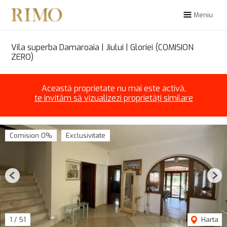
Meniu
Vila superba Damaroaia | Jiului | Gloriei (COMISION
ZERO)
Această proprietate nu mai este activă,
te invităm să vizualizezi proprietăți similare
Comision 0%
Exclusivitate
Previous
Nex
1
/
51
Harta