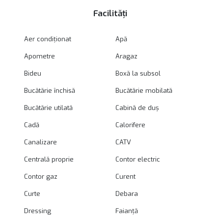
Facilități
Aer condiționat
Apă
Apometre
Aragaz
Bideu
Boxă la subsol
Bucătărie închisă
Bucătărie mobilată
Bucătărie utilată
Cabină de duș
Cadă
Calorifere
Canalizare
CATV
Centrală proprie
Contor electric
Contor gaz
Curent
Curte
Debara
Dressing
Faianță