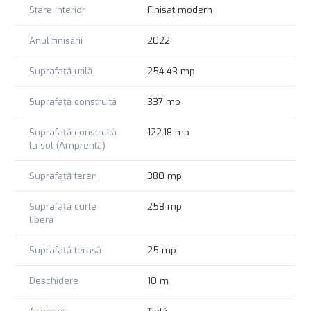
Stare interior
Finisat modern
Pentru mai multe detalii sau daca doriti sa stabilim o
vizionare, va stam oricand la dispozitie.
Anul finisării
2022
Pentru aceasta proprietate COMISIONUL ESTE ZERO!
Suprafață utilă
254.43 mp
Suprafață construită
337 mp
Suprafață construită
122.18 mp
la sol (Amprentă)
Suprafață teren
380 mp
Suprafață curte
258 mp
liberă
Suprafață terasă
25 mp
Deschidere
10 m