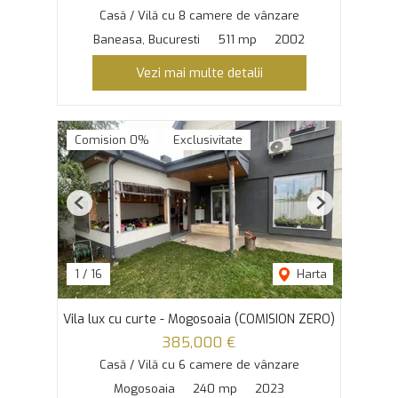
Casă / Vilă cu 8 camere de vânzare
Baneasa, Bucuresti
511 mp
2002
Vezi mai multe detalii
Comision 0%
Exclusivitate
Previous
Next
1
/
16
Harta
Vila lux cu curte - Mogosoaia (COMISION ZERO)
385,000 €
Casă / Vilă cu 6 camere de vânzare
Mogosoaia
240 mp
2023