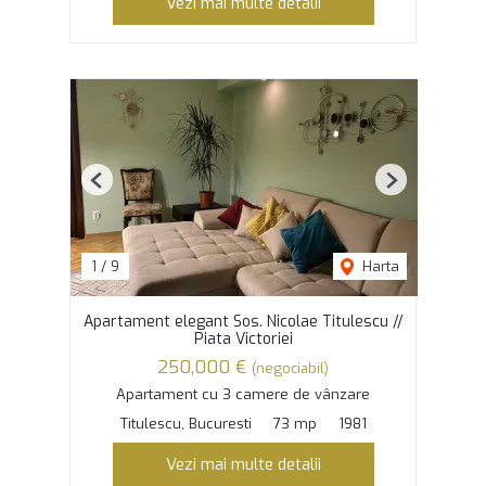
Vezi mai multe detalii
Previous
Next
1
/
9
Harta
Apartament elegant Sos. Nicolae Titulescu //
Piata Victoriei
250,000 €
(negociabil)
Apartament cu 3 camere de vânzare
Titulescu, Bucuresti
73 mp
1981
Vezi mai multe detalii