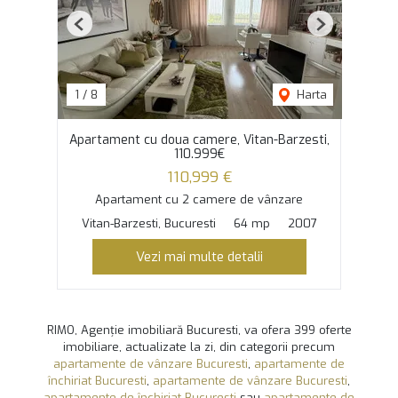
Previous
Next
1
/
8
Harta
Apartament cu doua camere, Vitan-Barzesti,
110.999€
110,999 €
Apartament cu 2 camere de vânzare
Vitan-Barzesti, Bucuresti
64 mp
2007
Vezi mai multe detalii
RIMO, Agenție imobiliară Bucuresti, va ofera 399 oferte
imobiliare, actualizate la zi, din categorii precum
apartamente de vânzare Bucuresti
,
apartamente de
închiriat Bucuresti
,
apartamente de vânzare Bucuresti
,
apartamente de închiriat Bucuresti
sau
apartamente de