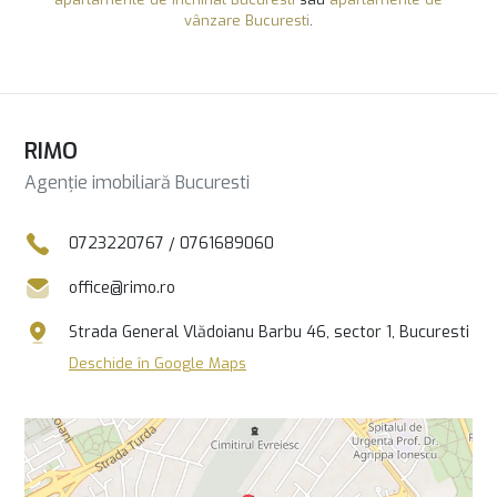
vânzare Bucuresti
.
RIMO
Agenție imobiliară Bucuresti
0723220767
/
0761689060
office@rimo.ro
Strada General Vlădoianu Barbu 46, sector 1, Bucuresti
Deschide în Google Maps