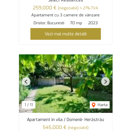
Select Residences
259,000 €
(negociabil) + 21% TVA
Apartament cu 3 camere de vânzare
Dristor, Bucuresti
70 mp
2023
Vezi mai multe detalii
Previous
Next
1
/
11
Harta
Apartament in vila / Domenii- Herăstrău
545,000 €
(negociabil)