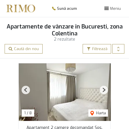
Sună acum
Meniu
Apartamente de vânzare în Bucuresti, zona
Colentina
2 rezultate
Caută din nou
Filtrează
Previous
Next
1
/
8
Harta
Apartament 2 camere decomandat Sos.