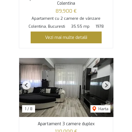
Colentina
89,900 €
Apartament cu 2 camere de vânzare
Colentina, Bucuresti
35.55 mp
1978
Vezi mai multe detalii
Previous
Next
1
/
8
Harta
Apartament 3 camere duplex
110,000 €