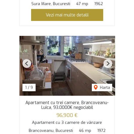
Sura Mare, Bucuresti
47 mp
1962
Vezi mai multe detalii
Previous
Next
1
/
9
Harta
Apartament cu trei camere, Brancoveanu-
Luica, 93.0000€ negociabil
96,900 €
Apartament cu 3 camere de vânzare
Brancoveanu, Bucuresti
46 mp
1972