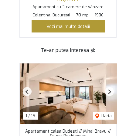
Apartament cu 3 camere de vânzare
Colentina, Bucuresti
70 mp
1986
Vezi mai multe detalii
Te-ar putea interesa și:
Previous
Next
1
/
15
Harta
Apartament calea Dudesti // Mihai Bravu //