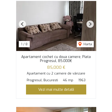
Previous
Next
1
/
8
Harta
Apartament cochet cu doua camere, Piata
Progresul, 85.000€
85,000 €
Apartament cu 2 camere de vânzare
Progresul, Bucuresti
46 mp
1963
Vezi mai multe detalii