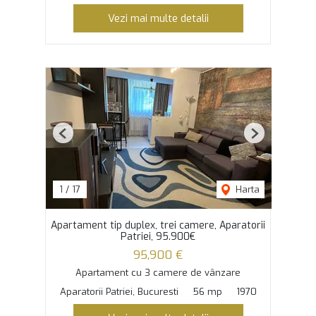
Vezi mai multe detalii
Previous
Next
1
/
17
Harta
Apartament tip duplex, trei camere, Aparatorii
Patriei, 95.900€
95,900 €
Apartament cu 3 camere de vânzare
Aparatorii Patriei, Bucuresti
56 mp
1970