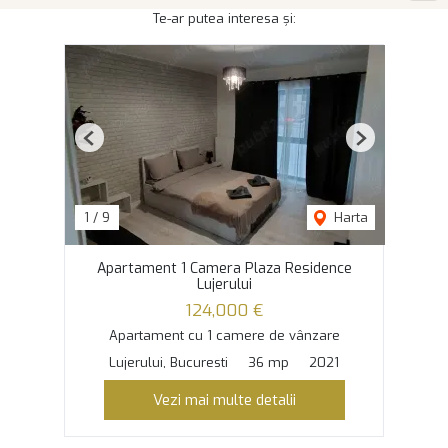
Te-ar putea interesa și:
Previous
Next
1
/
9
Harta
Apartament 1 Camera Plaza Residence
Lujerului
124,000 €
Apartament cu 1 camere de vânzare
Lujerului, Bucuresti
36 mp
2021
Vezi mai multe detalii