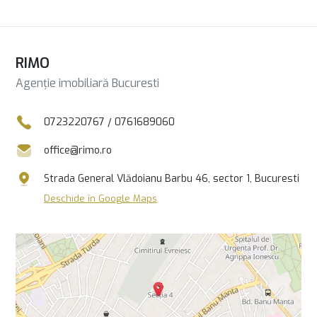
RIMO
Agenție imobiliară Bucuresti
0723220767
/
0761689060
office@rimo.ro
Strada General Vlădoianu Barbu 46, sector 1, Bucuresti
Deschide în Google Maps