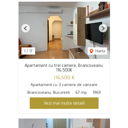
Previous
Next
1
/
17
Harta
Apartament cu trei camere, Brancoveanu,
116.500€
116,500 €
Apartament cu 3 camere de vânzare
Brancoveanu, Bucuresti
67 mp
1969
Vezi mai multe detalii