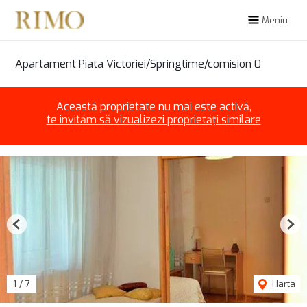
Meniu
Apartament Piata Victoriei/Springtime/comision 0
Această proprietate nu mai este activă,
te invităm să vizualizezi proprietăți similare
Previous
Nex
1
/
7
Harta