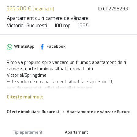
369,900 €
ID CP2795293
(negociabil)
Apartament cu 4 camere de vânzare
Victoriei, Bucuresti
100 mp
1995
WhatsApp
Facebook
Rimo va propune spre vanzare un frumos apartament de 4
camere foarte luminos situat in zona Piața
Victoriei/Springtime
Este vorba de un apartament situat la etajul 3 din 11,
semidecomandat, utilat si mobilat modern.
Suprafața este de 100 mp, masina de spalat rufe, Tv.
Citește mai mult
Zugravit recent, curat, Ac.
An constructie 1995, reabilitat,cu loc de parcare.
Oferte imobiliare Bucuresti
Apartamente de vânzare Bucuresti
Un apartament modern, ideal pentru cei care apreciaza
confortul, siguranța și o locație ultracentrală, cu acces rapid
la toate facilitățile orașului.
Tip apartament
Apartament
Pentru mai multe informații, va invitam cu drag la vizionare!