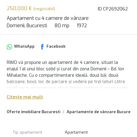
250,000 €
ID CP2692062
(negociabil)
Apartament cu 4 camere de vânzare
Domenii, Bucuresti
80 mp
1972
WhatsApp
Facebook
RIMO vă propune un apartament de 4 camere, situat la
etajul 1 al unui bloc solid și curat din zona Domenii – Bd. Ion
Mihalache. Cu o compartimentare ideală, două băi, două
balcoane, boxă, loc de parcare și vedere pe trei laturi către
spații verzi, proprietatea oferă liniște, confort și acces rapid
către parcuri, școli și puncte de interes importante. Costurile
Citește mai mult
de întreținere sunt reduse, iar apartamentul este gata de
mutare.
Oferte imobiliare Bucuresti
Apartamente de vânzare Bucuresti
Echipa RIMO vă stă la dispoziție pentru detalii și vizionări.
Tip apartament
Apartament