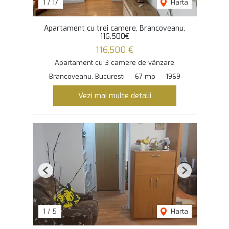
1
/
17
Harta
Apartament cu trei camere, Brancoveanu,
116.500€
116,500 €
Apartament cu 3 camere de vânzare
Brancoveanu, Bucuresti
67 mp
1969
Vezi mai multe detalii
Previous
Next
1
/
5
Harta