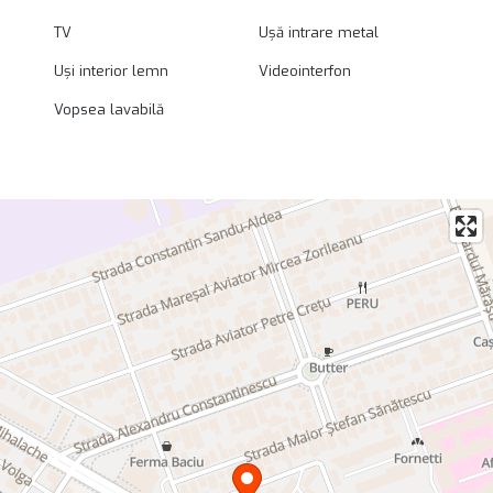
TV
Ușă intrare metal
Uși interior lemn
Videointerfon
Vopsea lavabilă