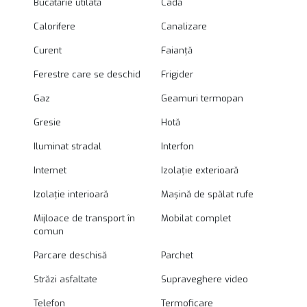
Bucătărie utilată
Cadă
Calorifere
Canalizare
Curent
Faianță
Ferestre care se deschid
Frigider
Gaz
Geamuri termopan
Gresie
Hotă
Iluminat stradal
Interfon
Internet
Izolație exterioară
Izolație interioară
Mașină de spălat rufe
Mijloace de transport în
Mobilat complet
comun
Parcare deschisă
Parchet
Străzi asfaltate
Supraveghere video
Telefon
Termoficare