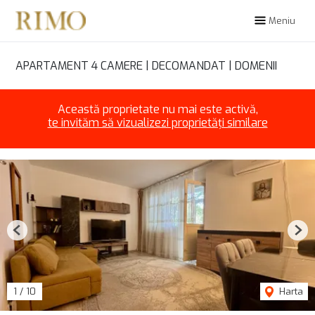
Meniu
APARTAMENT 4 CAMERE | DECOMANDAT | DOMENII
Această proprietate nu mai este activă,
te invităm să vizualizezi proprietăți similare
Previous
Nex
1
/
10
Harta