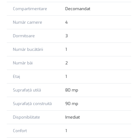
Compartimentare
Decomandat
Număr camere
4
Dormitoare
3
Număr bucătării
1
Număr băi
2
Etaj
1
Suprafață utilă
80 mp
Suprafață construită
90 mp
Disponibilitate
Imediat
Confort
1