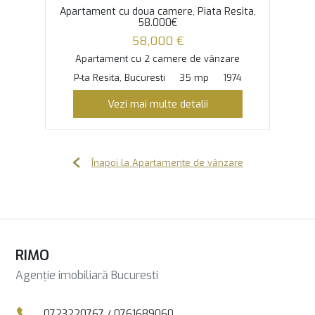
Apartament cu doua camere, Piata Resita,
58.000€
58,000 €
Apartament cu 2 camere de vânzare
P-ta Resita, Bucuresti
35 mp
1974
Vezi mai multe detalii
Înapoi la Apartamente de vânzare
RIMO
Agenție imobiliară Bucuresti
0723220767
/
0761689060