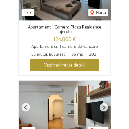
1
/
9
Harta
Apartament 1 Camera Plaza Residence
Lujerului
124,000 €
Apartament cu 1 camere de vânzare
Lujerului, Bucuresti
36 mp
2021
Vezi mai multe detalii
Previous
Next