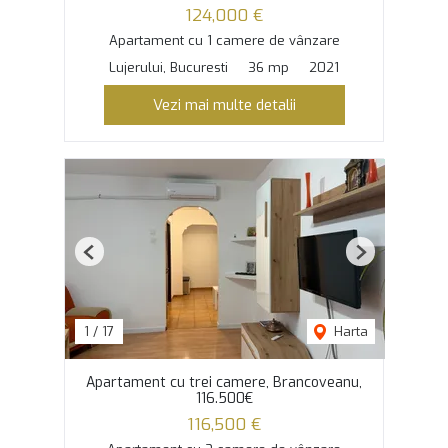
124,000 €
Apartament cu 1 camere de vânzare
Lujerului, Bucuresti
36 mp
2021
Vezi mai multe detalii
Previous
Next
1
/
17
Harta
Apartament cu trei camere, Brancoveanu,
116.500€
116,500 €