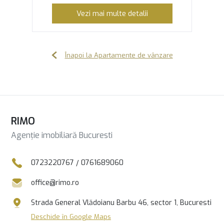
Vezi mai multe detalii
Înapoi la Apartamente de vânzare
RIMO
Agenție imobiliară Bucuresti
0723220767
/
0761689060
office@rimo.ro
Strada General Vlădoianu Barbu 46, sector 1, Bucuresti
Deschide în Google Maps