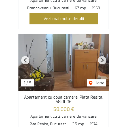
Apartament cu 3 camere de vânzare
Brancoveanu, Bucuresti
67 mp
1969
Vezi mai multe detalii
Previous
Next
1
/
5
Harta
Apartament cu doua camere, Piata Resita,
58.000€
58,000 €
Apartament cu 2 camere de vânzare
P-ta Resita, Bucuresti
35 mp
1974