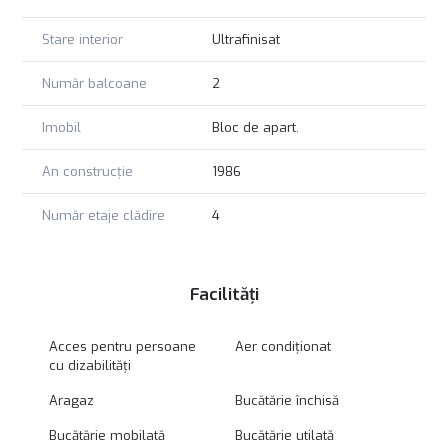
Stare interior
Ultrafinisat
Număr balcoane
2
Imobil
Bloc de apart.
An construcție
1986
Număr etaje clădire
4
Facilități
Acces pentru persoane
Aer condiționat
cu dizabilități
Aragaz
Bucătărie închisă
Bucătărie mobilată
Bucătărie utilată