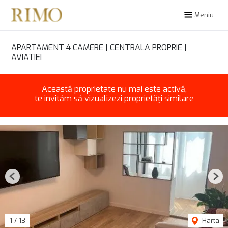
Meniu
APARTAMENT 4 CAMERE | CENTRALA PROPRIE |
AVIATIEI
Această proprietate nu mai este activă,
te invităm să vizualizezi proprietăți similare
Previous
Nex
1
/
13
Harta