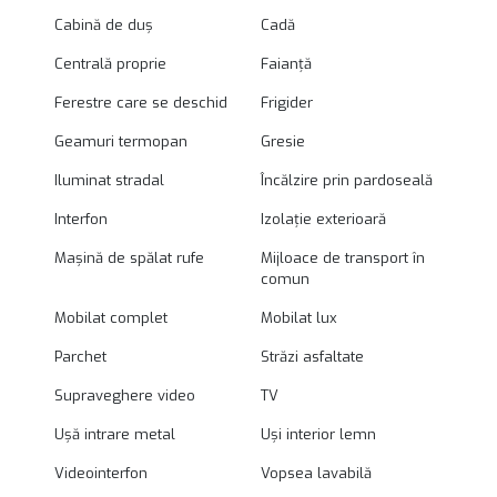
Cabină de duș
Cadă
Centrală proprie
Faianță
Ferestre care se deschid
Frigider
Geamuri termopan
Gresie
Iluminat stradal
Încălzire prin pardoseală
Interfon
Izolație exterioară
Mașină de spălat rufe
Mijloace de transport în
comun
Mobilat complet
Mobilat lux
Parchet
Străzi asfaltate
Supraveghere video
TV
Ușă intrare metal
Uși interior lemn
Videointerfon
Vopsea lavabilă