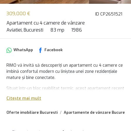
309,000 €
ID CP2651521
Apartament cu 4 camere de vânzare
Aviatiei, Bucuresti
83 mp
1986
WhatsApp
Facebook
RIMO vă invită să descoperiți un apartament cu 4 camere ce
îmbină confortul modern cu liniștea unei zone rezidențiale
mature și bine conectate.
Situat într-un bloc reabilitat termic, acest apartament recent
renovat vă întâmpină cu un ambient cald, funcțional și
Citește mai mult
inteligent adaptat stilului de viață contemporan. Suprafața
generoasă de 83 mp este atent compartimentată pentru a
Oferte imobiliare Bucuresti
Apartamente de vânzare Bucuresti
oferi intimitate și spațiu fiecărui membru al familiei, iar cele
două băi, unul cu duș și celălalt cu cadă, sporesc confortul
cotidian.