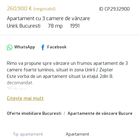
260,900 €
ID CP2932900
(negociabil)
Apartament cu 3 camere de vânzare
Unirii, Bucuresti
78 mp
1991
WhatsApp
Facebook
Rimo va propune spre vânzare un frumos apartament de 3
camere foarte luminos, situat in zona Unirii / Zepter
Este vorba de un apartament situat la etajul 2din 8,
decomandat.
78 de mp.
Apartament renovat, 2 bai, balcon la sufragerie.
Citește mai mult
Toate instalatiile schimbate,.
Cladire solida din 1991.
Oferte imobiliare Bucuresti
Apartamente de vânzare Bucuresti
Bloc reabilitat termic situat intr-o zona foarte linistita.
Pentru mai multe informații, va invitam cu drag la vizionare!
Tip apartament
Apartament