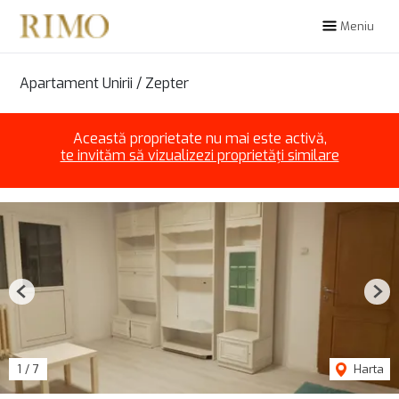
Meniu
Apartament Unirii / Zepter
Această proprietate nu mai este activă,
te invităm să vizualizezi proprietăți similare
Previous
Nex
1
/
7
Harta