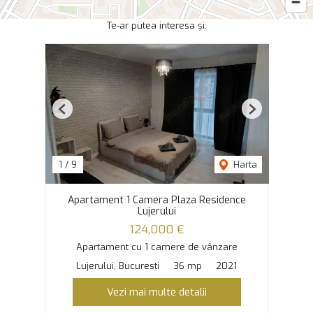
Te-ar putea interesa și:
Previous
Next
1
/
9
Harta
Apartament 1 Camera Plaza Residence
Lujerului
124,000 €
Apartament cu 1 camere de vânzare
Lujerului, Bucuresti
36 mp
2021
Vezi mai multe detalii