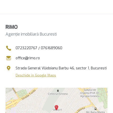
RIMO
Agenție imobiliară Bucuresti
0723220767
/
0761689060
office@rimo.ro
Strada General Vlădoianu Barbu 46, sector 1, Bucuresti
Deschide în Google Maps