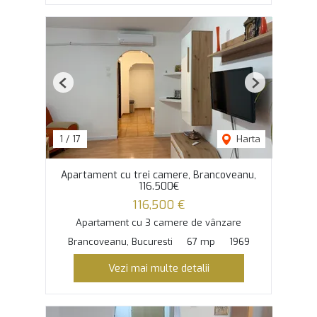
Previous
Next
1
/
17
Harta
Apartament cu trei camere, Brancoveanu,
116.500€
116,500 €
Apartament cu 3 camere de vânzare
Brancoveanu, Bucuresti
67 mp
1969
Vezi mai multe detalii