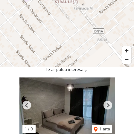
Te-ar putea interesa și:
Previous
Next
1
/
9
Harta