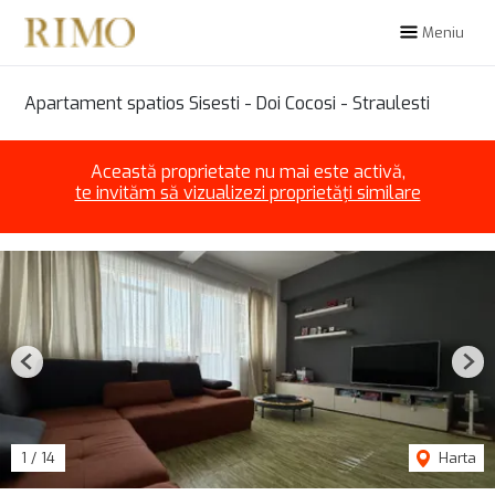
Meniu
Apartament spatios Sisesti - Doi Cocosi - Straulesti
Această proprietate nu mai este activă,
te invităm să vizualizezi proprietăți similare
Previous
Nex
1
/
14
Harta