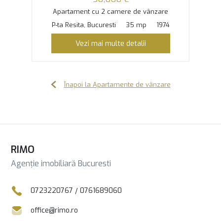
Apartament cu 2 camere de vânzare
P-ta Resita, Bucuresti
35 mp
1974
Vezi mai multe detalii
Înapoi la Apartamente de vânzare
RIMO
Agenție imobiliară Bucuresti
0723220767
/
0761689060
office@rimo.ro