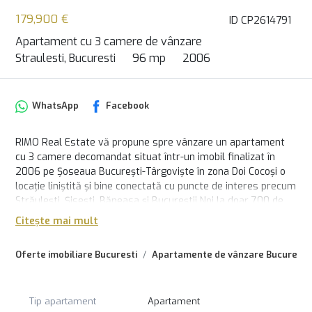
179,900 €
ID CP2614791
Apartament cu 3 camere de vânzare
Straulesti, Bucuresti
96 mp
2006
WhatsApp
Facebook
RIMO Real Estate vă propune spre vânzare un apartament
cu 3 camere decomandat situat într-un imobil finalizat în
2006 pe Șoseaua București-Târgoviște în zona Doi Cocoși o
locație liniștită și bine conectată cu puncte de interes precum
Străulești, Șisești, Băneasa și Bucureștii Noi la doar 700 de
metri de stația de metrou Străulești și la 300 de metri de
Citește mai mult
magazine precum Kaufland și Lidl
Oferte imobiliare Bucuresti
Apartamente de vânzare Bucuresti
Apartamentul se află la etajul 1 într-un bloc cu regim de
înălțime P+5 și oferă o suprafață generoasă de 96 metri
pătrați utili la care se adaugă două balcoane închise cu
termopan însumând 12.10 metri pătrați spații ideale pentru
Tip apartament
Apartament