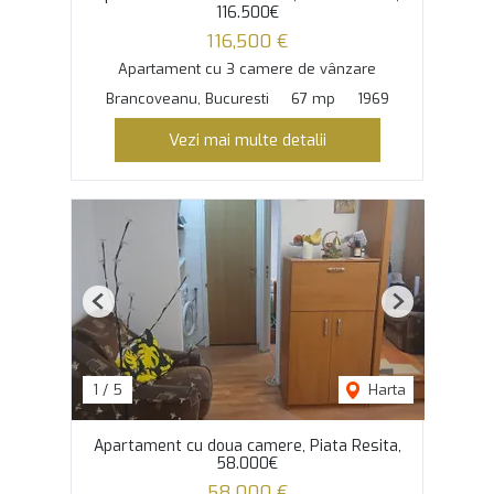
116.500€
116,500 €
Apartament cu 3 camere de vânzare
Brancoveanu, Bucuresti
67 mp
1969
Vezi mai multe detalii
Previous
Next
1
/
5
Harta
Apartament cu doua camere, Piata Resita,
58.000€
58,000 €