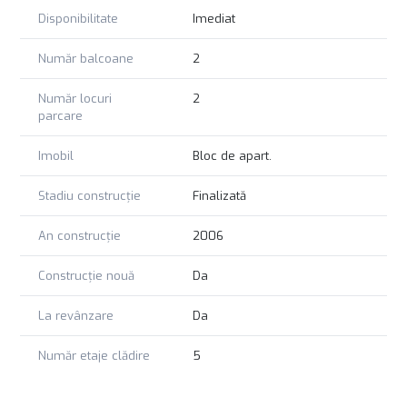
și care apreciază avantajele unui apartament bine întreținut
Disponibilitate
Imediat
într-o zonă în plină dezvoltare
Număr balcoane
2
Pentru mai multe informații sau pentru a programa o
vizionare vă stăm la dispoziție cu drag
Număr locuri
2
parcare
Imobil
Bloc de apart.
Stadiu construcție
Finalizată
An construcție
2006
Construcție nouă
Da
La revânzare
Da
Număr etaje clădire
5