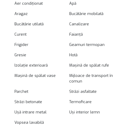
Aer condiționat
Apă
Aragaz
Bucătărie mobilată
Bucătărie utilată
Canalizare
Curent
Faianță
Frigider
Geamuri termopan
Gresie
Hotă
Izolație exterioară
Mașină de spălat rufe
Mașină de spălat vase
Mijloace de transport în
comun
Parchet
Străzi asfaltate
Străzi betonate
Termoficare
Ușă intrare metal
Uși interior lemn
Vopsea lavabilă