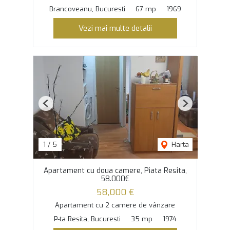
Brancoveanu, Bucuresti
67 mp
1969
Vezi mai multe detalii
Previous
Next
1
/
5
Harta
Apartament cu doua camere, Piata Resita,
58.000€
58,000 €
Apartament cu 2 camere de vânzare
P-ta Resita, Bucuresti
35 mp
1974