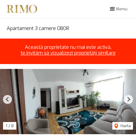
Meniu
Apartament 3 camere OBOR
Această proprietate nu mai este activă,
te invităm să vizualizezi proprietăți similare
Previous
Nex
1
/
8
Harta