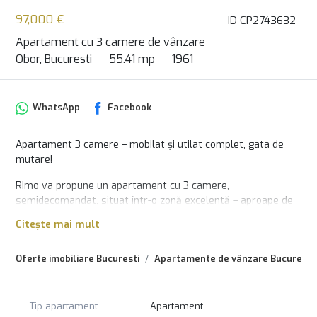
97,000 €
ID CP2743632
Apartament cu 3 camere de vânzare
Obor, Bucuresti
55.41 mp
1961
WhatsApp
Facebook
Apartament 3 camere – mobilat și utilat complet, gata de
mutare!
Rimo va propune un apartament cu 3 camere,
semidecomandat, situat într-o zonă excelentă – aproape de
Piața Obor și Mall Veranda, cu acces facil la mijloace de
Citește mai mult
transport în comun (metrou, tramvai, autobuz).
📍 Localizare excelentă: liniștită, dar centrală – ideală pentru
Oferte imobiliare Bucuresti
Apartamente de vânzare Bucuresti
locuit sau investiție.
🏠 Caracteristici apartament:
Tip apartament
Apartament