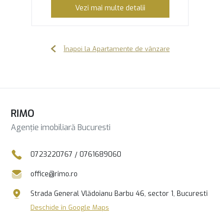
Vezi mai multe detalii
Înapoi la Apartamente de vânzare
RIMO
Agenție imobiliară Bucuresti
0723220767
/
0761689060
office@rimo.ro
Strada General Vlădoianu Barbu 46, sector 1, Bucuresti
Deschide în Google Maps