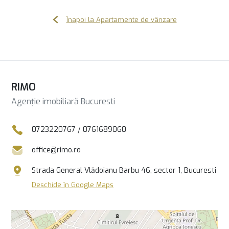
Înapoi la Apartamente de vânzare
RIMO
Agenție imobiliară Bucuresti
0723220767
/
0761689060
office@rimo.ro
Strada General Vlădoianu Barbu 46, sector 1, Bucuresti
Deschide în Google Maps