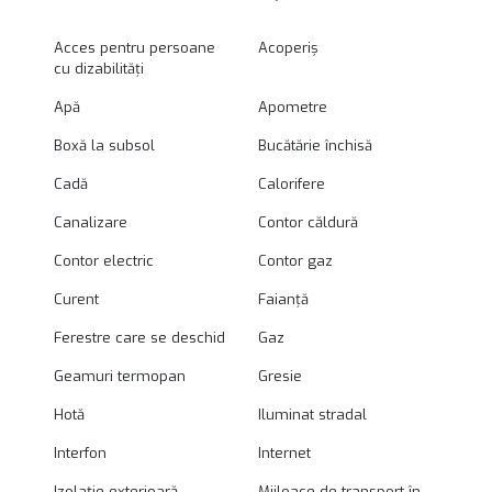
Acces pentru persoane
Acoperiș
cu dizabilități
Apă
Apometre
Boxă la subsol
Bucătărie închisă
Cadă
Calorifere
Canalizare
Contor căldură
Contor electric
Contor gaz
Curent
Faianță
Ferestre care se deschid
Gaz
Geamuri termopan
Gresie
Hotă
Iluminat stradal
Interfon
Internet
Izolație exterioară
Mijloace de transport în