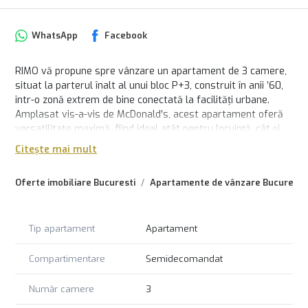
WhatsApp
Facebook
RIMO vă propune spre vânzare un apartament de 3 camere,
situat la parterul înalt al unui bloc P+3, construit în anii ’60,
într-o zonă extrem de bine conectată la facilități urbane.
Amplasat vis-a-vis de McDonald's, acest apartament oferă
versatilitate maximă, fiind ideal atât pentru locuință, cât și
pentru birouri sau cabinete medicale.
Citește mai mult
Cu o suprafață totală de 81 mp, dintre care 61 mp utili,
Oferte imobiliare Bucuresti
Apartamente de vânzare Bucuresti
apartamentul este bine compartimentat, având 3 camere de
locuit, bucătărie, baie, hol, cămară și un balcon închis. În plus,
beneficiază de o boxă spațioasă la subsol (16,6 mp) și un
spațiu suplimentar de depozitare de aproximativ 10 mp,
Tip apartament
Apartament
situat sub scară.
Compartimentare
Semidecomandat
Dispune de orientare mixtă, având vedere dublă: două
camere, inclusiv cea cu balcon închis, sunt orientate spre
Număr camere
3
strada Barbu Văcărescu, iar sufrageria și bucătăria au