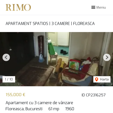
Meniu
APARTAMENT SPATIOS | 3 CAMERE | FLOREASCA
Previous
Nex
1
/
10
Harta
155,000 €
ID CP2316257
Apartament cu 3 camere de vânzare
Floreasca, Bucuresti
61 mp
1960