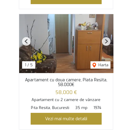
Previous
Next
1
/
5
Harta
Apartament cu doua camere, Piata Resita,
58.000€
58,000 €
Apartament cu 2 camere de vânzare
P-ta Resita, Bucuresti
35 mp
1974
Vezi mai multe detalii