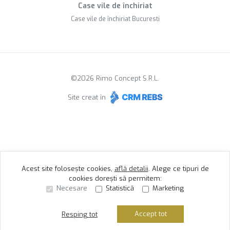
Case vile de închiriat
Case vile de închiriat Bucuresti
©
2026
Rimo Concept S.R.L.
Site creat în
Acest site folosește cookies,
află detalii
.
Alege ce tipuri de
cookies dorești să permitem:
Necesare
Statistică
Marketing
Accept tot
Resping tot
Sună acum
Solicită vizionare