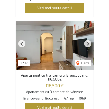
Vezi mai multe detalii
Previous
Next
1
/
17
Harta
Apartament cu trei camere, Brancoveanu,
116.500€
116,500 €
Apartament cu 3 camere de vânzare
Brancoveanu, Bucuresti
67 mp
1969
Vezi mai multe detalii