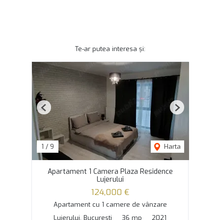
Te-ar putea interesa și:
Previous
Next
1
/
9
Harta
Apartament 1 Camera Plaza Residence
Lujerului
124,000 €
Apartament cu 1 camere de vânzare
Lujerului, Bucuresti
36 mp
2021