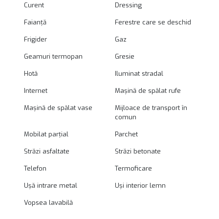
Curent
Dressing
Faianță
Ferestre care se deschid
Frigider
Gaz
Geamuri termopan
Gresie
Hotă
Iluminat stradal
Internet
Mașină de spălat rufe
Mașină de spălat vase
Mijloace de transport în
comun
Mobilat parțial
Parchet
Străzi asfaltate
Străzi betonate
Telefon
Termoficare
Ușă intrare metal
Uși interior lemn
Vopsea lavabilă