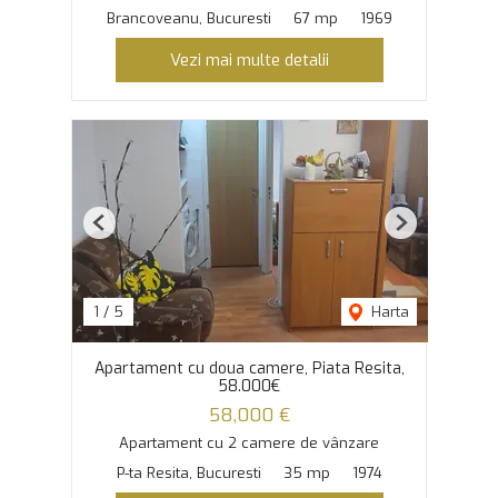
Brancoveanu, Bucuresti
67 mp
1969
Vezi mai multe detalii
Previous
Next
1
/
5
Harta
Apartament cu doua camere, Piata Resita,
58.000€
58,000 €
Apartament cu 2 camere de vânzare
P-ta Resita, Bucuresti
35 mp
1974