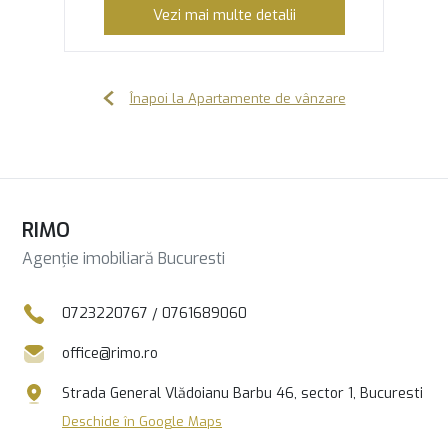
Vezi mai multe detalii
Înapoi la Apartamente de vânzare
RIMO
Agenție imobiliară Bucuresti
0723220767
/
0761689060
office@rimo.ro
Strada General Vlădoianu Barbu 46, sector 1, Bucuresti
Deschide în Google Maps