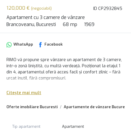
120,000 €
ID CP2932845
(negociabil)
Apartament cu 3 camere de vânzare
Brancoveanu, Bucuresti
68 mp
1969
WhatsApp
Facebook
RIMO vă propune spre vânzare un apartament de 3 camere,
într-o zonă liniștită, cu multă verdeață. Poziționat la etajul 1
din 4, apartamentul oferă acces facil și confort zilnic – fără
urcat inutil, fără compromisuri.
Compartimentarea este practică, spațiile sunt bine
Citește mai mult
proporționate, iar locuința se vinde parțial mobilată, oferindu-
ți libertatea de a o personaliza după propriul stil. Dispune de
Oferte imobiliare Bucuresti
Apartamente de vânzare Bucuresti
aer condiționat pentru zilele călduroase, iar zona verde din
jur adaugă acel sentiment de „acasă” pe care îl cauți.
Parcul pentru copii este chiar în spatele blocului, piața se
Tip apartament
Apartament
află la 5 minute de mers pe jos, iar școala la doar 3 minute –