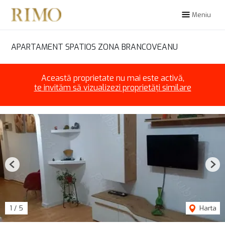
Meniu
APARTAMENT SPATIOS ZONA BRANCOVEANU
Această proprietate nu mai este activă,
te invităm să vizualizezi proprietăți similare
Previous
Nex
1
/
5
Harta