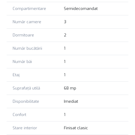
totul la îndemână, fără stres și fără drumuri lungi. Un
Compartimentare
Semidecomandat
apartament ideal pentru familie sau pentru cei care vor
liniște într-un cartier bine așezat. RIMO te invită cu drag la o
Număr camere
3
vizionare.
Dormitoare
2
Număr bucătării
1
Număr băi
1
Etaj
1
Suprafață utilă
68 mp
Disponibilitate
Imediat
Confort
1
Stare interior
Finisat clasic