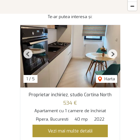
Te-ar putea interesa și:
Previous
Next
1
/
5
Harta
Proprietar inchiriez, studio Cortina North
534 €
Apartament cu 1 camere de închiriat
Pipera, Bucuresti
40 mp
2022
Vezi mai multe detalii