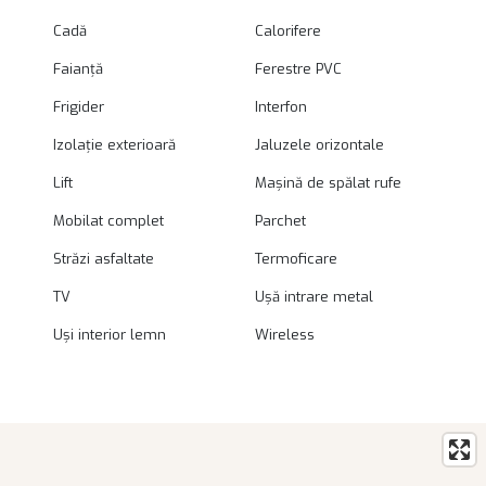
Cadă
Calorifere
Faianță
Ferestre PVC
Frigider
Interfon
Izolație exterioară
Jaluzele orizontale
Lift
Mașină de spălat rufe
Mobilat complet
Parchet
Străzi asfaltate
Termoficare
TV
Ușă intrare metal
Uși interior lemn
Wireless