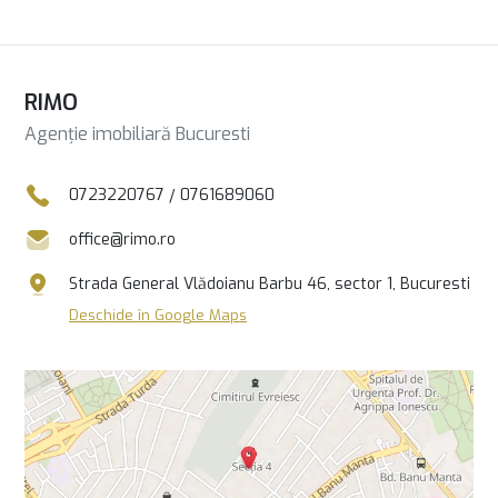
RIMO
Agenție imobiliară Bucuresti
0723220767
/
0761689060
office@rimo.ro
Strada General Vlădoianu Barbu 46, sector 1, Bucuresti
Deschide în Google Maps