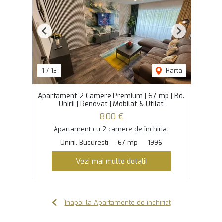
Previous
Next
1
/
13
Harta
Apartament 2 Camere Premium | 67 mp | Bd.
Unirii | Renovat | Mobilat & Utilat
800 €
Apartament cu 2 camere de închiriat
Unirii, Bucuresti
67 mp
1996
Vezi mai multe detalii
Înapoi la Apartamente de închiriat