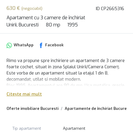
630 €
ID CP2665316
(negociabil)
Apartament cu 3 camere de închiriat
Unirii, Bucuresti
80 mp
1995
WhatsApp
Facebook
Rimo va propune spre închiriere un apartament de 3 camere
foarte cochet, situat în zona Splaiul Unirii/Camera Comerț.
Este vorba de un apartament situat la etajul 1 din 8,
decomandat, utilat si mobilat modern.
Bloc 1995. Apartamentul are 80 de mp. Usa metalica, gresie,
faianta, parchet, termopane, 2 grupuri sanitare, hol mare,
Citește mai mult
balcon cu grilaj.
Apartamentul este situate stradal pe malul Dâmboviei,
Oferte imobiliare Bucuresti
Apartamente de închiriat Bucuresti
aproape de metrou Piața Unirii (800m) si Timpuri Noi(400m).
Un apartament modern, ideal pentru cei care apreciaza
confortul, siguranța și o locație centrală, cu acces rapid la
Tip apartament
Apartament
toate facilitățile orașului.