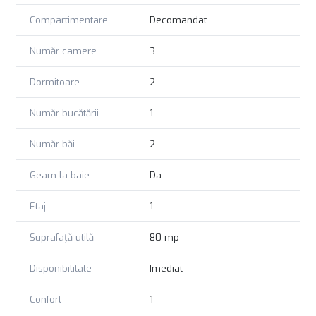
.
Compartimentare
Decomandat
Număr camere
3
Dormitoare
2
Număr bucătării
1
Număr băi
2
Geam la baie
Da
Etaj
1
Suprafață utilă
80 mp
Disponibilitate
Imediat
Confort
1