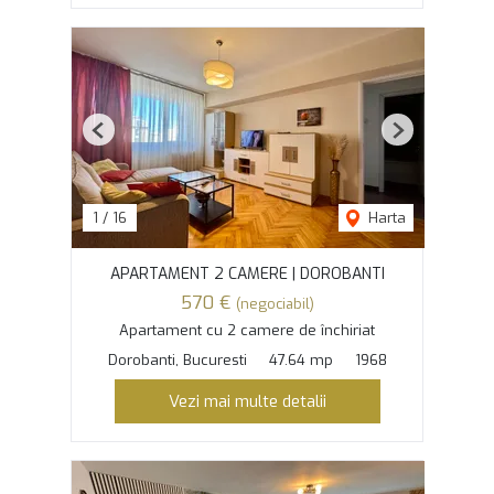
Previous
Next
1
/
16
Harta
APARTAMENT 2 CAMERE | DOROBANTI
570 €
(negociabil)
Apartament cu 2 camere de închiriat
Dorobanti, Bucuresti
47.64 mp
1968
Vezi mai multe detalii