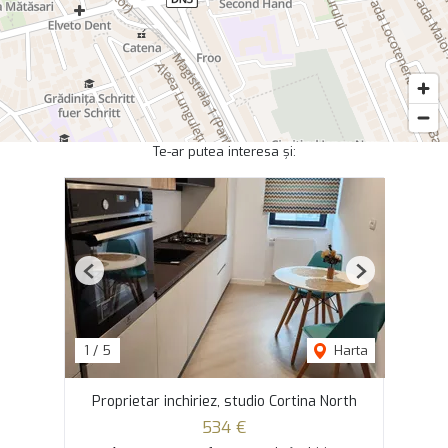
Te-ar putea interesa și:
Previous
Next
1
/
5
Harta
Proprietar inchiriez, studio Cortina North
534 €