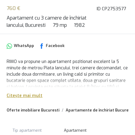
760 €
ID CP2753577
Apartament cu 3 camere de închiriat
Iancului, Bucuresti
79 mp
1982
WhatsApp
Facebook
RIMO va propune un apartament pozitionat excelent la 5
minute de metrou Piata Iancului, trei camere decomandat, ce
include doua dormitoare, un living cald si primitor cu
bucatarie open space complet utilata, doua grupuri sanitare
si balcon. Locuinta este situata la etajul 8 (bloc cu lift) si
dispune de asemenea de 4 aparate de aer conditionat, boiler,
Citește mai mult
plita si cuptor electric, masina de spalat automata, precum
si 4 televizoare. Incalzirea este realizata prin termoficare, iar
Oferte imobiliare Bucuresti
Apartamente de închiriat Bucuresti
blocul beneficiaza de camere pentru supraveghere video.
Disponibil acum!
Tip apartament
Apartament