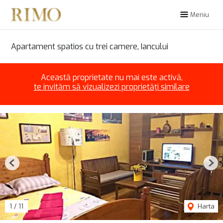
Meniu
Apartament spatios cu trei camere, Iancului
Această proprietate nu mai este activă,
te invităm să vizualizezi proprietăți similare
Previous
Nex
1
/
11
Harta