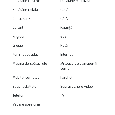
Bucătărie deschisă
Bucătărie mobilată
Bucătărie utilată
Cadă
Canalizare
CATV
Curent
Faianță
Frigider
Gaz
Gresie
Hotă
Iluminat stradal
Internet
Mașină de spălat rufe
Mijloace de transport în
comun
Mobilat complet
Parchet
Străzi asfaltate
Supraveghere video
Telefon
TV
Vedere spre oraș