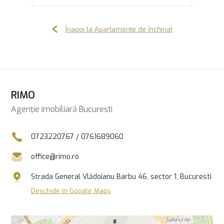
Înapoi la Apartamente de închiriat
RIMO
Agenție imobiliară Bucuresti
0723220767
/
0761689060
office@rimo.ro
Strada General Vlădoianu Barbu 46, sector 1, Bucuresti
Deschide în Google Maps