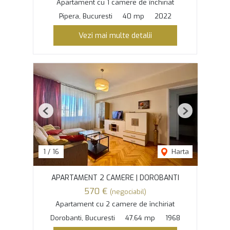
Apartament cu 1 camere de închiriat
Pipera, Bucuresti
40 mp
2022
Vezi mai multe detalii
Previous
Next
1
/
16
Harta
APARTAMENT 2 CAMERE | DOROBANTI
570 €
(negociabil)
Apartament cu 2 camere de închiriat
Dorobanti, Bucuresti
47.64 mp
1968