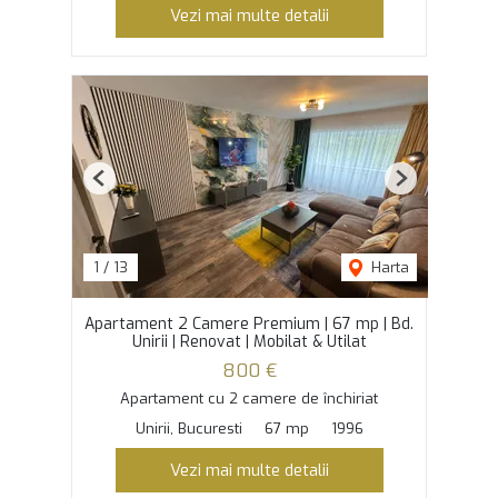
Vezi mai multe detalii
Previous
Next
1
/
13
Harta
Apartament 2 Camere Premium | 67 mp | Bd.
Unirii | Renovat | Mobilat & Utilat
800 €
Apartament cu 2 camere de închiriat
Unirii, Bucuresti
67 mp
1996
Vezi mai multe detalii