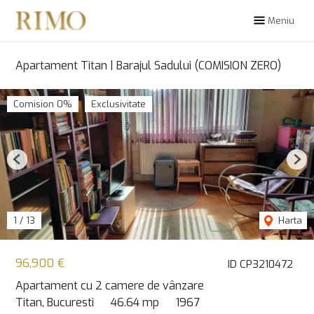
Meniu
Apartament Titan | Barajul Sadului (COMISION ZERO)
Comision 0%
Exclusivitate
Previous
Nex
1
/
13
Harta
96,900 €
ID CP3210472
Apartament cu 2 camere de vânzare
Titan, Bucuresti
46.64 mp
1967