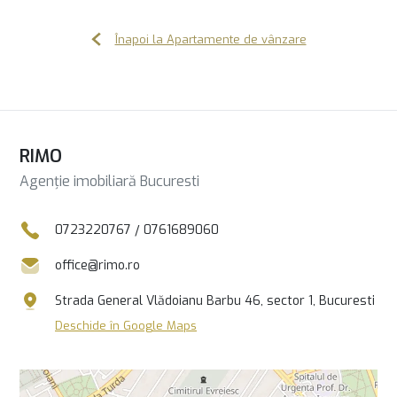
Înapoi la Apartamente de vânzare
RIMO
Agenție imobiliară Bucuresti
0723220767
/
0761689060
office@rimo.ro
Strada General Vlădoianu Barbu 46, sector 1, Bucuresti
Deschide în Google Maps