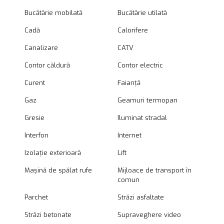
Bucătărie mobilată
Bucătărie utilată
Cadă
Calorifere
Canalizare
CATV
Contor căldură
Contor electric
Curent
Faianță
Gaz
Geamuri termopan
Gresie
Iluminat stradal
Interfon
Internet
Izolație exterioară
Lift
Mașină de spălat rufe
Mijloace de transport în
comun
Parchet
Străzi asfaltate
Străzi betonate
Supraveghere video