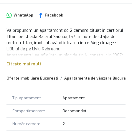
WhatsApp
Facebook
Va propunem un apartament de 2 camere situat in cartierul
TItan, pe strada Barajul Sadului, la 5 minute de stația de
metrou Titan, imobilul având intrarea intre Mega Image si
LIDL-ul de pe Liviu Rebreanu.
Apartamentul se afla într-un bloc de tip N, construit in 1967;
nu este încadrat in nicio clasa de risc seismic, nefiind
Citește mai mult
expertizat.
Este compartimentat decomandat, având un hol lung ce
Oferte imobiliare Bucuresti
Apartamente de vânzare Bucuresti
facilitează accesul in living, in dormitor, in baie si in bucătărie.
Pentru mai multe detalii, va așteptăm cu drag la vizionare.
Comisionul pentru cumpărarea acestui apartament este
Tip apartament
Apartament
ZERO.
Compartimentare
Decomandat
Număr camere
2