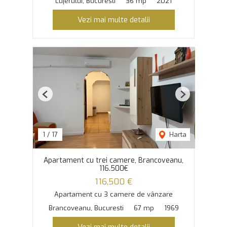
Lujerului, Bucuresti
36 mp
2021
Vezi mai multe detalii
Previous
Next
1
/
17
Harta
Apartament cu trei camere, Brancoveanu,
116.500€
116,500 €
Apartament cu 3 camere de vânzare
Brancoveanu, Bucuresti
67 mp
1969
Vezi mai multe detalii