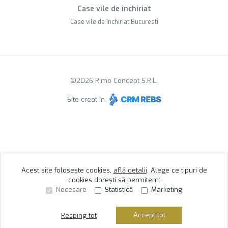
Case vile de închiriat
Case vile de închiriat Bucuresti
©
2026
Rimo Concept S.R.L.
Site creat în
Acest site folosește cookies,
află detalii
.
Alege ce tipuri de
cookies dorești să permitem:
Necesare
Statistică
Marketing
Accept tot
Resping tot
Sună acum
Solicită vizionare