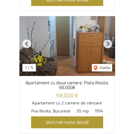
Previous
Next
1
/
5
Harta
Apartament cu doua camere, Piata Resita,
58.000€
58,000 €
Apartament cu 2 camere de vânzare
P-ta Resita, Bucuresti
35 mp
1974
Vezi mai multe detalii