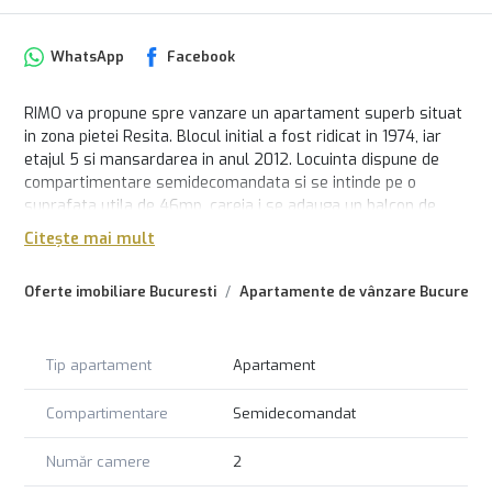
WhatsApp
Facebook
RIMO va propune spre vanzare un apartament superb situat
in zona pietei Resita. Blocul initial a fost ridicat in 1974, iar
etajul 5 si mansardarea in anul 2012. Locuinta dispune de
compartimentare semidecomandata si se intinde pe o
suprafata utila de 46mp, careia i se adauga un balcon de
aproximativ 4mp. Include dormitor, scara interioara, baie
Citește mai mult
dotata cu toate facilitatile necesare, living luminos si
bucatarie open space complet utilata. Incalzire realizata pe
Oferte imobiliare Bucuresti
Apartamente de vânzare Bucuresti
centrala termica proprie, imobil reabilitat termic. Loc de
parcare pus la dispozitie in spatele blocului. Se vinde complet
mobilat si utilat, gata de mutare imediata. Disponibil acum!
Tip apartament
Apartament
Compartimentare
Semidecomandat
Număr camere
2