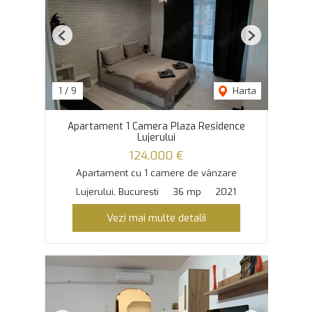
Previous
Next
1
/
9
Harta
Apartament 1 Camera Plaza Residence
Lujerului
124,000 €
Apartament cu 1 camere de vânzare
Lujerului, Bucuresti
36 mp
2021
Vezi mai multe detalii