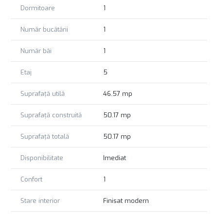
Dormitoare
1
Număr bucătării
1
Număr băi
1
Etaj
5
Suprafață utilă
46.57 mp
Suprafață construită
50.17 mp
Suprafață totală
50.17 mp
Disponibilitate
Imediat
Confort
1
Stare interior
Finisat modern