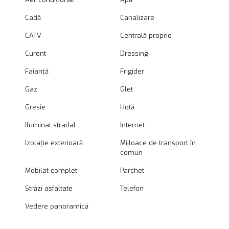
Cadă
Canalizare
CATV
Centrală proprie
Curent
Dressing
Faianță
Frigider
Gaz
Glet
Gresie
Hotă
Iluminat stradal
Internet
Izolație exterioară
Mijloace de transport în
comun
Mobilat complet
Parchet
Străzi asfaltate
Telefon
Vedere panoramică