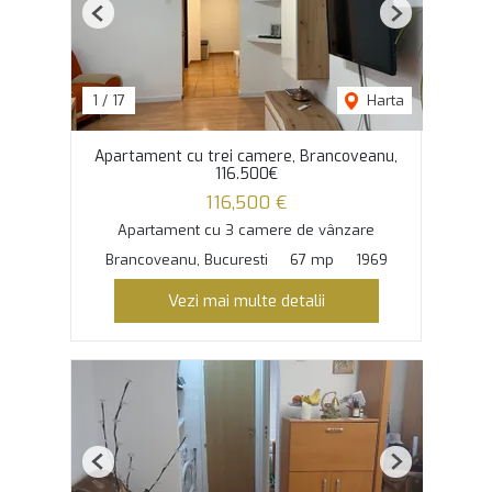
Previous
Next
1
/
17
Harta
Apartament cu trei camere, Brancoveanu,
116.500€
116,500 €
Apartament cu 3 camere de vânzare
Brancoveanu, Bucuresti
67 mp
1969
Vezi mai multe detalii
Previous
Next