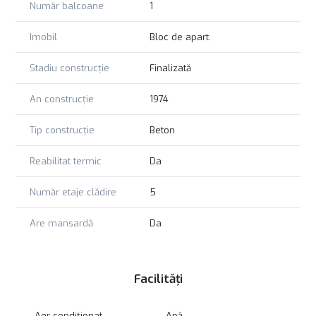
Număr balcoane
1
Imobil
Bloc de apart.
Stadiu construcție
Finalizată
An construcție
1974
Tip construcție
Beton
Reabilitat termic
Da
Număr etaje clădire
5
Are mansardă
Da
Facilități
Aer condiționat
Apă