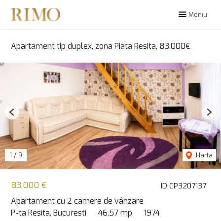
Meniu
Apartament tip duplex, zona Piata Resita, 83.000€
Previous
Nex
1
/
9
Harta
83,000 €
ID CP3207137
Apartament cu 2 camere de vânzare
P-ta Resita, Bucuresti
46.57 mp
1974