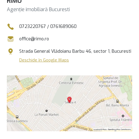
RIMO
Agenție imobiliară Bucuresti
0723220767
/
0761689060
office@rimo.ro
Strada General Vlădoianu Barbu 46, sector 1, Bucuresti
Deschide în Google Maps