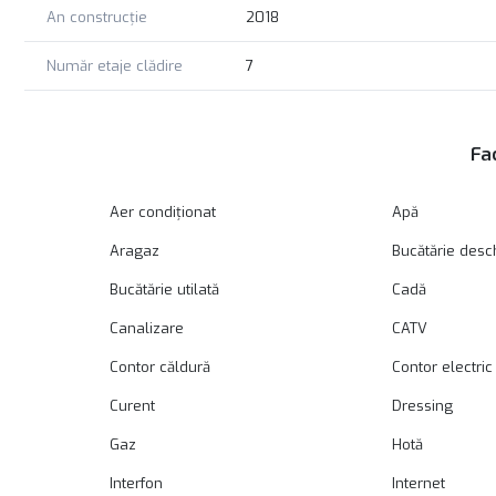
An construcție
2018
Număr etaje clădire
7
Fac
Aer condiționat
Apă
Aragaz
Bucătărie desc
Bucătărie utilată
Cadă
Canalizare
CATV
Contor căldură
Contor electric
Curent
Dressing
Gaz
Hotă
Interfon
Internet