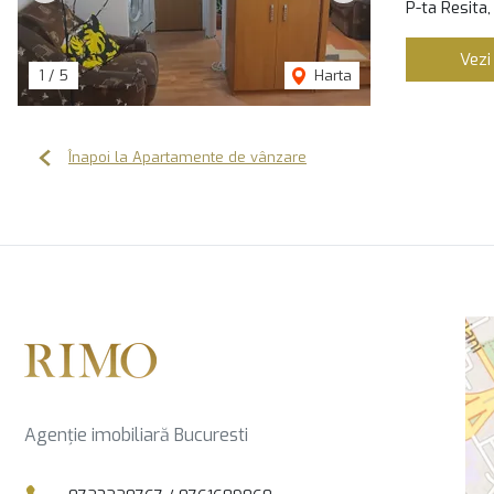
P-ta Resita,
Vezi
1
/
5
Harta
Înapoi la Apartamente de vânzare
Agenție imobiliară Bucuresti