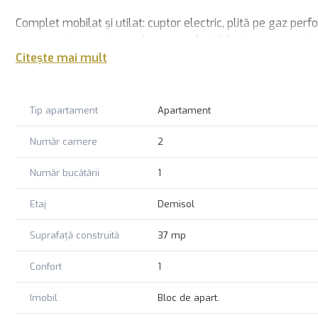
Complet mobilat și utilat: cuptor electric, plită pe gaz pe
vase, cuptor cu microunde, pat confortabil și canapea exten
Citește mai mult
Imobil construit din 2018, beneficiază de centrală proprie și
credit bancar. Nu ezitati sa ne contactati pentru diferite i
Tip apartament
Apartament
Număr camere
2
Număr bucătării
1
Etaj
Demisol
Suprafață construită
37 mp
Confort
1
Imobil
Bloc de apart.