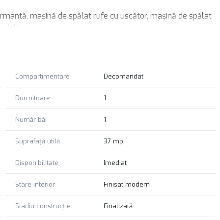
rformantă, mașină de spălat rufe cu uscător, mașină de spălat
sibilă.
 rulouri din aluminiu la geamuri. Se poate achizitiona si prin
nformatii sau pentru a programa o vizionare!
Compartimentare
Decomandat
Dormitoare
1
Număr băi
1
Suprafață utilă
37 mp
Disponibilitate
Imediat
Stare interior
Finisat modern
Stadiu construcție
Finalizată