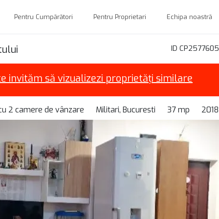
Pentru Cumpărători
Pentru Proprietari
Echipa noastră
ului
ID CP2577605
te invităm să vizualizezi proprietăți similare
cu 2 camere de vânzare
Militari, Bucuresti
37 mp
2018