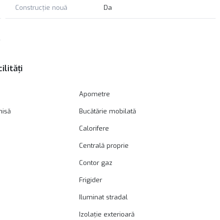
Construcție nouă
Da
ilități
Apometre
hisă
Bucătărie mobilată
Calorifere
Centrală proprie
Contor gaz
Frigider
Iluminat stradal
Izolație exterioară