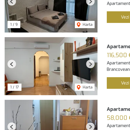
Apartament
Previous
Next
Vezi
1
/
9
Harta
Apartamen
116,500 
Apartament
Previous
Next
Brancoveanu
Vezi
1
/
17
Harta
Apartamen
58,000 
Apartament
Previous
Next