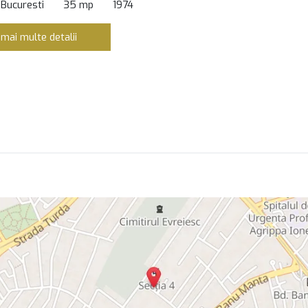
 Bucuresti
35 mp
1974
 mai multe detalii