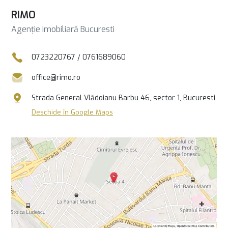
RIMO
Agenție imobiliară Bucuresti
0723220767
/
0761689060
office@rimo.ro
Strada General Vlădoianu Barbu 46, sector 1, Bucuresti
Deschide în Google Maps