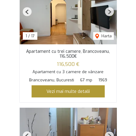
Previous
Next
1
/
17
Harta
Apartament cu trei camere, Brancoveanu,
116.500€
116,500 €
Apartament cu 3 camere de vânzare
Brancoveanu, Bucuresti
67 mp
1969
Vezi mai multe detalii