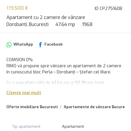
119,500 €
ID CP2751608
Apartament cu 2 camere de vânzare
Dorobanti, Bucuresti
47.64 mp
1968
WhatsApp
Facebook
COMISION 0%
RIMO vă propune spre vânzare un apartament de 2 camere
în cunoscutul bloc Perla – Dorobanți – Ștefan cel Mare.
Cu o suprafață utilă de 47,64 mp și 50,38 mp total,
apartamentul impresionează prin compartimentarea ideală,
Citește mai mult
living luminos și un balcon generos de 2,74 mp, perfect
pentru relaxare.
Oferte imobiliare Bucuresti
Apartamente de vânzare Bucuresti
Proprietatea a fost recent renovată cu finisaje premium,
totul fiind gândit pentru confort și un vibe modern, cald și
primitor. Bucătăria este complet utilată, baia renovată are
Tip apartament
Apartament
fereastră pentru aerisire naturală, iar dotările includ aer