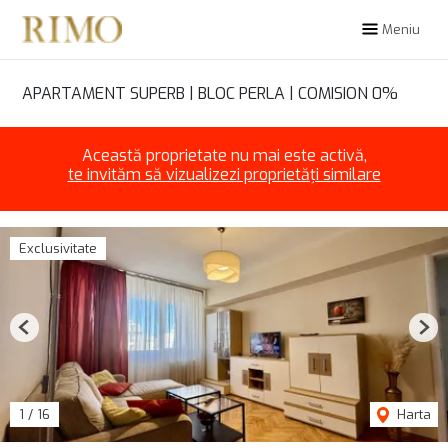
Meniu
APARTAMENT SUPERB | BLOC PERLA | COMISION 0%
Această proprietate nu mai este activă,
te invităm să vizualizezi proprietăți similare
Exclusivitate
Previous
Nex
1
/
16
Harta