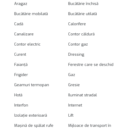
Aragaz
Bucătărie închisă
Bucătărie mobilată
Bucătărie utilată
Cadă
Calorifere
Canalizare
Contor căldură
Contor electric
Contor gaz
Curent
Dressing
Faianță
Ferestre care se deschid
Frigider
Gaz
Geamuri termopan
Gresie
Hotă
Iluminat stradal
Interfon
Internet
Izolație exterioară
Lift
Mașină de spălat rufe
Mijloace de transport în