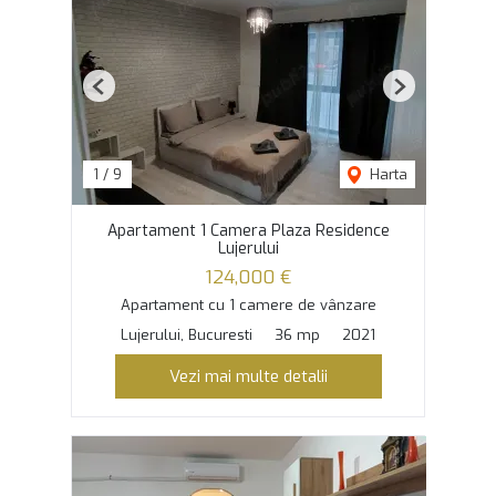
Previous
Next
1
/
9
Harta
Apartament 1 Camera Plaza Residence
Lujerului
124,000 €
Apartament cu 1 camere de vânzare
Lujerului, Bucuresti
36 mp
2021
Vezi mai multe detalii