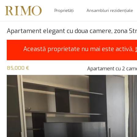
Proprietăți
Ansambluri rezidențiale
Apartament elegant cu doua camere, zona Str
Această proprietate nu mai este activă,
85,000 €
Apartament cu 2 cam