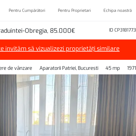
Pentru Cumpărători
Pentru Proprietari
Echipa noastră
aduintei-Obregia, 85.000€
ID CP3181773
te invităm să vizualizezi proprietăți similare
ere de vânzare
Aparatorii Patriei, Bucuresti
45 mp
1971