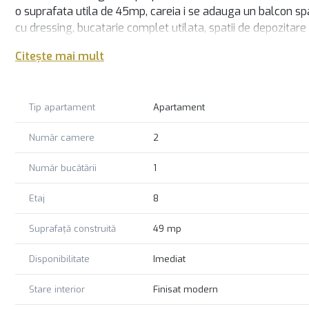
o suprafata utila de 45mp, careia i se adauga un balcon spa
cu dressing, bucatarie complet utilata, spatii de depozitare 
aerisire naturala. Incalzire pe termoficare, bloc aflat pe l
Citește mai mult
preda mobilat si utilat! Disponibil acum, 85,000€!
Tip apartament
Apartament
Număr camere
2
Număr bucătării
1
Etaj
8
Suprafață construită
49 mp
Disponibilitate
Imediat
Stare interior
Finisat modern