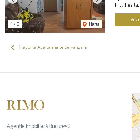
Previous
Next
P-ta Resita,
Vezi
1
/
5
Harta
Înapoi la Apartamente de vânzare
Agenție imobiliară Bucuresti