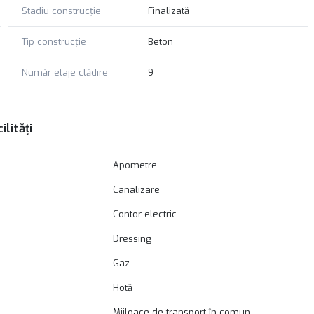
Stadiu construcție
Finalizată
Tip construcție
Beton
Număr etaje clădire
9
ilități
Apometre
Canalizare
Contor electric
Dressing
Gaz
Hotă
Mijloace de transport în comun