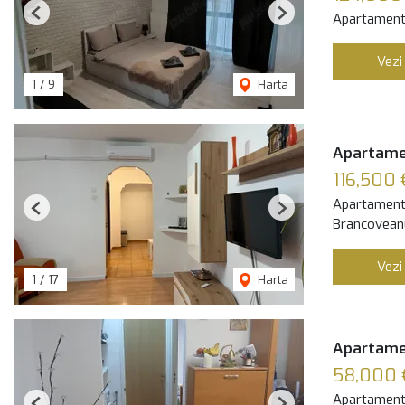
Apartament
Previous
Next
Vezi
1
/
9
Harta
Apartamen
116,500 
Apartament
Previous
Next
Brancoveanu
Vezi
1
/
17
Harta
Apartamen
58,000 
Apartament