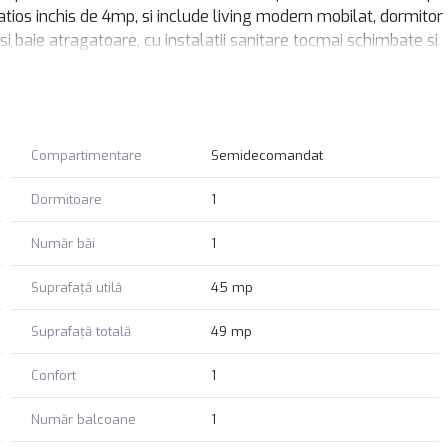
tios inchis de 4mp, si include living modern mobilat, dormitor
si baie atragatoare, cu instalatii sanitare tocmai schimbate si
ista de anvelopare. Pregatit pentru mutare imediata, intrucat se
Compartimentare
Semidecomandat
Dormitoare
1
Număr băi
1
Suprafață utilă
45 mp
Suprafață totală
49 mp
Confort
1
Număr balcoane
1