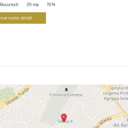
 Bucuresti
35 mp
1974
 mai multe detalii