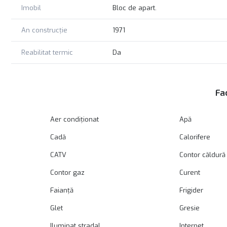
Imobil
Bloc de apart.
An construcție
1971
Reabilitat termic
Da
Fac
Aer condiționat
Apă
Cadă
Calorifere
CATV
Contor căldură
Contor gaz
Curent
Faianță
Frigider
Glet
Gresie
Iluminat stradal
Internet