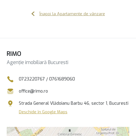
Înapoi la Apartamente de vânzare
RIMO
Agenție imobiliară Bucuresti
0723220767
/
0761689060
office@rimo.ro
Strada General Vlădoianu Barbu 46, sector 1, Bucuresti
Deschide în Google Maps