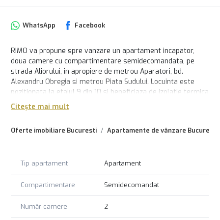
WhatsApp
Facebook
RIMO va propune spre vanzare un apartament incapator,
doua camere cu compartimentare semidecomandata, pe
strada Aliorului, in apropiere de metrou Aparatori, bd.
Alexandru Obregia si metrou Piata Sudului. Locuinta este
pozitionata la etajul 9 din 10 si beneficiaza de izolatie termica
interioara si exterioara. Se intinde pe o suprafata utila de
Citește mai mult
45mp in care include living cu spatiu de depozitare, dormitor
luminos, baie eleganta cu aerisire naturala, bucatarie
Oferte imobiliare Bucuresti
Apartamente de vânzare Bucuresti
complet utilata, precum si un balcon inchis in completare,
ideal ca spatiu de relaxare, de aproximativ 7mp. Loc de
parcare pus la dispozitie in spatele blocului! Incalzire prin
Tip apartament
Apartament
termoficare, posibilitate de montare centrala termica
proprie. Disponibil acum!
Compartimentare
Semidecomandat
Număr camere
2