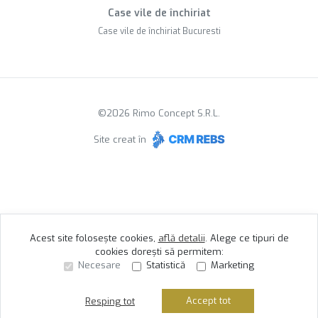
Case vile de închiriat
Case vile de închiriat Bucuresti
©
2026
Rimo Concept S.R.L.
Site creat în
Acest site folosește cookies,
află detalii
.
Alege ce tipuri de
cookies dorești să permitem:
Necesare
Statistică
Marketing
Accept tot
Resping tot
Sună acum
Solicită vizionare