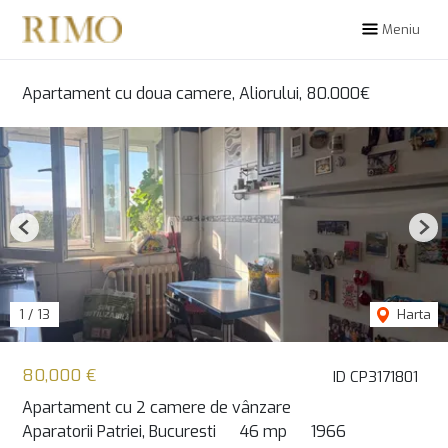
Meniu
Apartament cu doua camere, Aliorului, 80.000€
Previous
Nex
1
/
13
Harta
80,000 €
ID CP3171801
Apartament cu 2 camere de vânzare
Aparatorii Patriei, Bucuresti
46 mp
1966