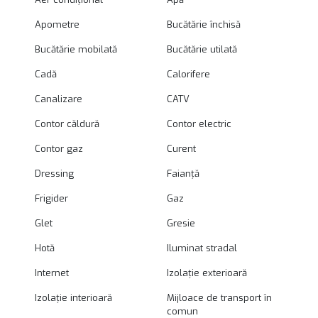
Apometre
Bucătărie închisă
Bucătărie mobilată
Bucătărie utilată
Cadă
Calorifere
Canalizare
CATV
Contor căldură
Contor electric
Contor gaz
Curent
Dressing
Faianță
Frigider
Gaz
Glet
Gresie
Hotă
Iluminat stradal
Internet
Izolație exterioară
Izolație interioară
Mijloace de transport în
comun