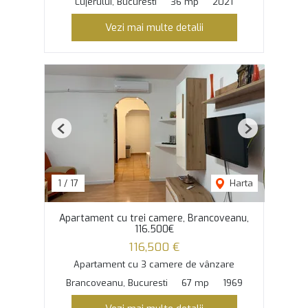
Lujerului, Bucuresti
36 mp
2021
Vezi mai multe detalii
Previous
Next
1
/
17
Harta
Apartament cu trei camere, Brancoveanu,
116.500€
116,500 €
Apartament cu 3 camere de vânzare
Brancoveanu, Bucuresti
67 mp
1969