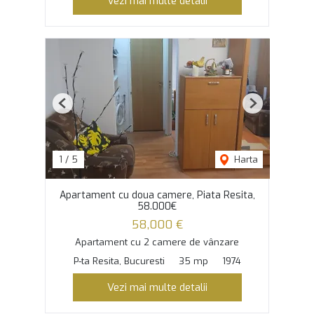
Vezi mai multe detalii
Previous
Next
1
/
5
Harta
Apartament cu doua camere, Piata Resita,
58.000€
58,000 €
Apartament cu 2 camere de vânzare
P-ta Resita, Bucuresti
35 mp
1974
Vezi mai multe detalii