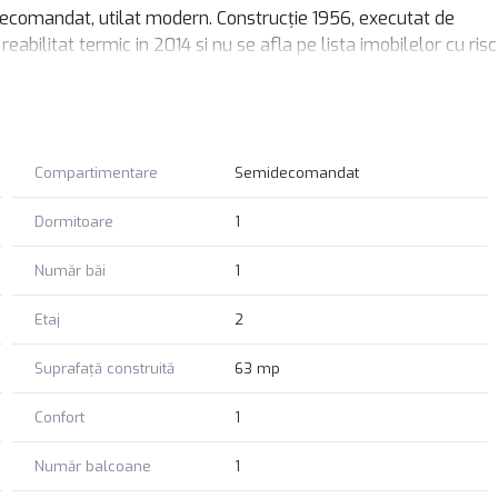
decomandat, utilat modern. Construcție 1956, executat de
reabilitat termic in 2014 si nu se afla pe lista imobilelor cu risc
ții de depozitare cu acces din hol si din bucatarie.
n 3 mp, boxa subsol 2.56 mp. Gresie biscuit, faianta, parchet,
n, balcon inchis, interfon, apometre, baie cu instalație
Compartimentare
Semidecomandat
lapuri incastrate pentru depozitare.
Dormitoare
1
rea subterana de la Intercontinental.
celenta pentru birouri.
Număr băi
1
rtul, siguranța și o locație centrală, cu acces rapid la toate
Etaj
2
e!
Suprafață construită
63 mp
Confort
1
Număr balcoane
1