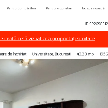
Pentru Cumpărători
Pentru Proprietari
Echipa noastră
ID CP2698312
te invităm să vizualizezi proprietăți similare
re de închiriat
Universitate, Bucuresti
43.28 mp
1956