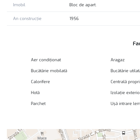
Imobil
Bloc de apart.
An construcție
1956
Fac
Aer condiționat
Aragaz
Bucătărie mobilată
Bucătărie utilat
Calorifere
Centrală propr
Hotă
Izolație exteri
Parchet
Ușă intrare le