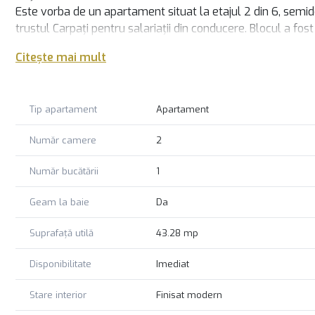
Este vorba de un apartament situat la etajul 2 din 6, semi
trustul Carpați pentru salariații din conducere. Blocul a fost 
seismic
Citește mai mult
Apartamentul beneficiază de bucătărie închisă si de doua spa
Suprafata construita 63 mp, suprafata utila 40.28 mp, balco
centrala de apartament Wiessmann, aer conditionat, termopa
Tip apartament
Apartament
pentru bideu, wc in incapere separata.
De asemenea apartamentul are din construcție 1 debara, du
Număr camere
2
Blocul are curte interioară privată mare.,vis-a-vis de parca
Apartaemntul se inchiriaza nemobilat, dar utilat. Locatie ex
Număr bucătării
1
Un apartament modern, ideal pentru cei care apreciaza confo
facilitățile orașului.
Geam la baie
Da
Pentru mai multe informații, va invitam cu drag la vizionar
Suprafață utilă
43.28 mp
Disponibilitate
Imediat
Stare interior
Finisat modern