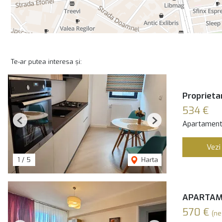
Te-ar putea interesa și:
Proprietar
534 €
Apartament 
Previous
Next
Vezi
1
/
5
Harta
APARTAME
570 €
(ne