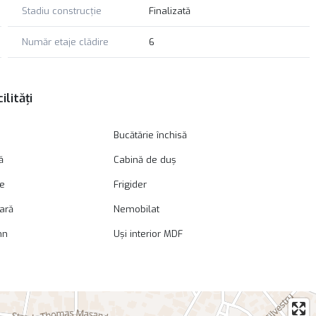
Stadiu construcție
Finalizată
Număr etaje clădire
6
ilități
Bucătărie închisă
ă
Cabină de duș
ie
Frigider
oară
Nemobilat
mn
Uși interior MDF