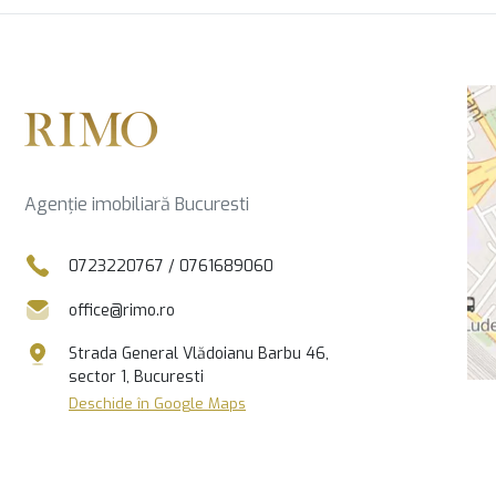
Agenție imobiliară Bucuresti
0723220767
/
0761689060
office@rimo.ro
Strada General Vlădoianu Barbu 46,
sector 1, Bucuresti
Deschide în Google Maps