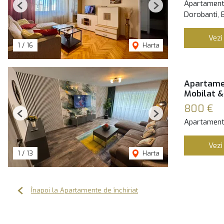
Apartament 
Previous
Next
Dorobanti, 
Vezi
1
/
16
Harta
Apartamen
Mobilat &
800 €
Previous
Next
Apartament 
Vezi
1
/
13
Harta
Înapoi la Apartamente de închiriat