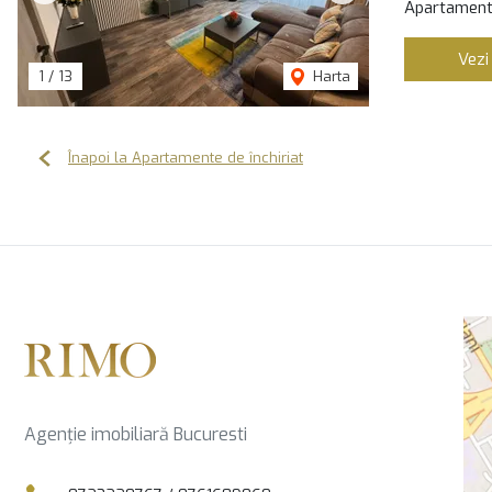
Apartament 
Vezi
1
/
13
Harta
Înapoi la Apartamente de închiriat
Agenție imobiliară Bucuresti