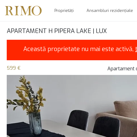
Proprietăți
Ansambluri rezidențiale
APARTAMENT H PIPERA LAKE | LUX
Această proprietate nu mai este activă,
599 €
Apartament c