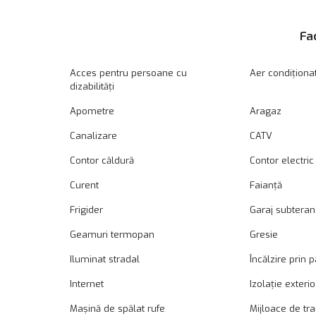
Fac
Acces pentru persoane cu
Aer condiționa
dizabilități
Apometre
Aragaz
Canalizare
CATV
Contor căldură
Contor electric
Curent
Faianță
Frigider
Garaj subteran
Geamuri termopan
Gresie
Iluminat stradal
Încălzire prin 
Internet
Izolație exteri
Mașină de spălat rufe
Mijloace de tr