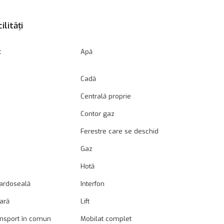
ilități
t
Apă
Cadă
Centrală proprie
Contor gaz
Ferestre care se deschid
Gaz
Hotă
pardoseală
Interfon
oară
Lift
ansport în comun
Mobilat complet