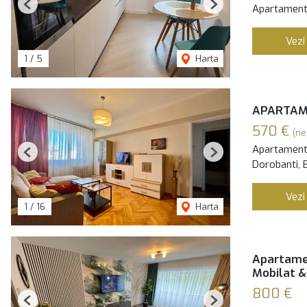
Apartament 
Previous
Next
Vezi
1
/
5
Harta
APARTAME
570 €
(ne
Apartament 
Previous
Next
Dorobanti, 
Vezi
1
/
16
Harta
Apartamen
Mobilat &
800 €
Previous
Next