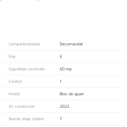
ctati.
Compartimentare
Decomandat
Etaj
6
Suprafață construită
60 mp
Confort
1
Imobil
Bloc de apart.
An construcție
2022
Număr etaje clădire
7