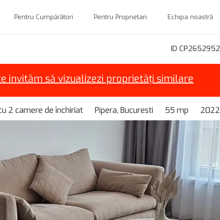
Pentru Cumpărători
Pentru Proprietari
Echipa noastră
ID CP2652952
te invităm să vizualizezi proprietăți similare
u 2 camere de închiriat
Pipera, Bucuresti
55 mp
2022