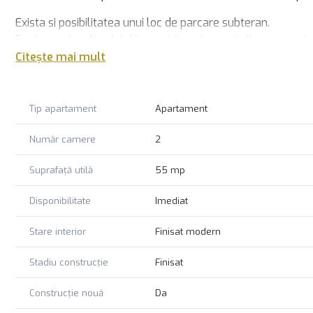
Exista si posibilitatea unui loc de parcare subteran.
Pentru mai multe detalii sau vizionari nu ezitati sa ne conta
Citește mai mult
Tip apartament
Apartament
Număr camere
2
Suprafață utilă
55 mp
Disponibilitate
Imediat
Stare interior
Finisat modern
Stadiu construcție
Finisat
Construcție nouă
Da