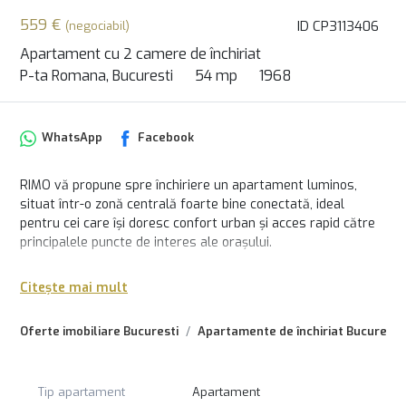
559 €
ID CP3113406
(negociabil)
Apartament cu 2 camere de închiriat
P-ta Romana, Bucuresti
54 mp
1968
WhatsApp
Facebook
RIMO vă propune spre închiriere un apartament luminos,
situat într-o zonă centrală foarte bine conectată, ideal
pentru cei care își doresc confort urban și acces rapid către
principalele puncte de interes ale orașului.
Apartamentul este amplasat la etajul 4 din 8 și se închiriază
Citește mai mult
complet mobilat și utilat, fiind pregătit pentru mutare
imediată. Locuința beneficiază de aer condiționat și încălzire
Oferte imobiliare Bucuresti
Apartamente de închiriat Bucuresti
prin centrală de imobil, oferind un ambient confortabil pe tot
parcursul anului.
Poziționarea este un mare avantaj: stația de metrou se află
Tip apartament
Apartament
la doar câteva minute distanță, iar în imediata apropiere