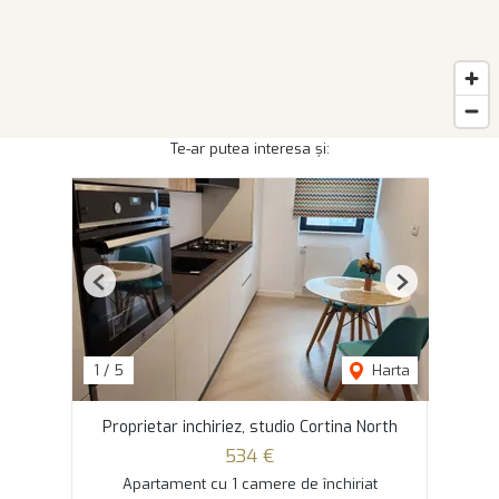
Te-ar putea interesa și:
Previous
Next
1
/
5
Harta
Proprietar inchiriez, studio Cortina North
534 €
Apartament cu 1 camere de închiriat