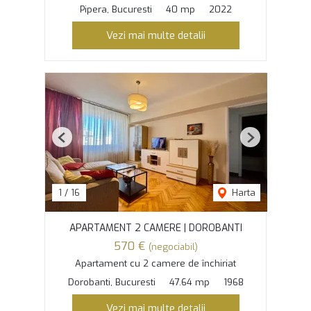
Pipera, Bucuresti
40 mp
2022
Vezi mai multe detalii
Previous
Next
1
/
16
Harta
APARTAMENT 2 CAMERE | DOROBANTI
570 €
(negociabil)
Apartament cu 2 camere de închiriat
Dorobanti, Bucuresti
47.64 mp
1968
Vezi mai multe detalii