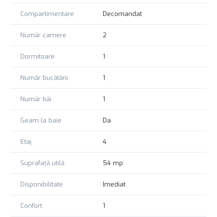
regăsești numeroase baruri, cafenele, restaurante și alte
Compartimentare
Decomandat
facilități specifice vieții urbane active.
Număr camere
2
Un apartament potrivit pentru profesioniști, expați sau
cupluri care caută o locuință modernă, într-o zonă centrală
Dormitoare
1
vibrantă și accesibilă. RIMO te invită cu drag la o vizionare
Număr bucătării
1
Număr băi
1
Geam la baie
Da
Etaj
4
Suprafață utilă
54 mp
Disponibilitate
Imediat
Confort
1