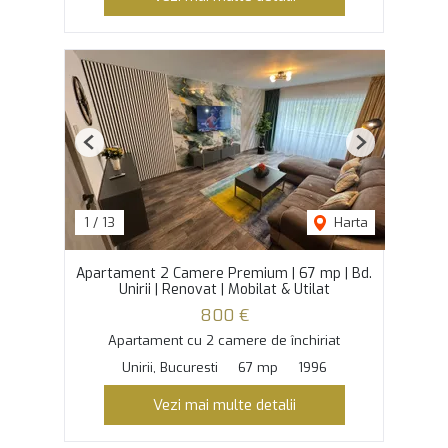
Previous
Next
1
/
13
Harta
Apartament 2 Camere Premium | 67 mp | Bd.
Unirii | Renovat | Mobilat & Utilat
800 €
Apartament cu 2 camere de închiriat
Unirii, Bucuresti
67 mp
1996
Vezi mai multe detalii