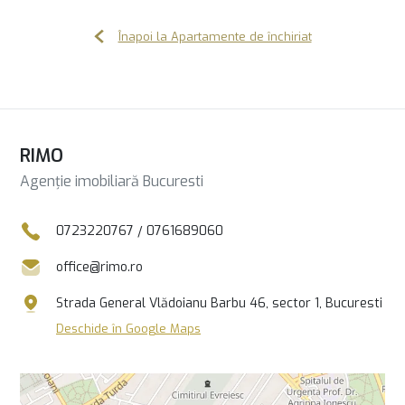
Înapoi la Apartamente de închiriat
RIMO
Agenție imobiliară Bucuresti
0723220767
/
0761689060
office@rimo.ro
Strada General Vlădoianu Barbu 46, sector 1, Bucuresti
Deschide în Google Maps