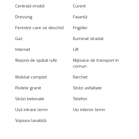
Centrală imobil
Curent
Dressing
Faianță
Ferestre care se deschid
Frigider
Gaz
Iluminat stradal
Internet
Lift
Mașină de spălat rufe
Mijloace de transport în
comun
Mobilat complet
Parchet
Podele granit
Străzi asfaltate
Străzi betonate
Telefon
Ușă intrare lemn
Uși interior lemn
Vopsea lavabilă