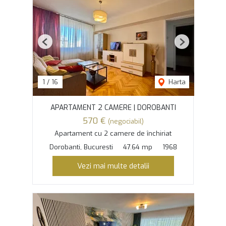
Previous
Next
1
/
16
Harta
APARTAMENT 2 CAMERE | DOROBANTI
570 €
(negociabil)
Apartament cu 2 camere de închiriat
Dorobanti, Bucuresti
47.64 mp
1968
Vezi mai multe detalii