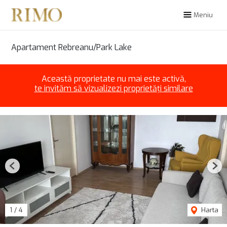
Meniu
Apartament Rebreanu/Park Lake
Această proprietate nu mai este activă,
te invităm să vizualizezi proprietăți similare
Previous
Nex
1
/
4
Harta