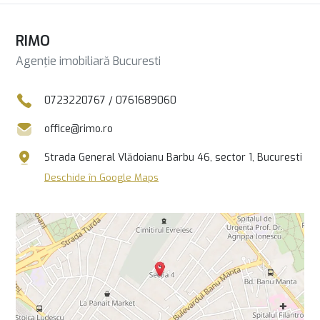
RIMO
Agenție imobiliară Bucuresti
0723220767
/
0761689060
office@rimo.ro
Strada General Vlădoianu Barbu 46, sector 1, Bucuresti
Deschide în Google Maps