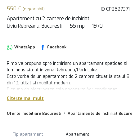
550 €
ID CP2527371
(negociabil)
Apartament cu 2 camere de închiriat
Liviu Rebreanu, Bucuresti
55 mp
1970
WhatsApp
Facebook
Rimo va propune spre închiriere un apartament spatioas si
luminoas situat in zona Rebreanu/Park Lake.
Este vorba de un apartament de 2 camere situat la etajul 8
din 10, utilat si mobilat modern.
Dispune de electrocasnicele necesare: Aer condiționat.
Masina de spalat rufe. Frigider si congelator. TV + Internet.
Citește mai mult
Aragaz. Centrala termica nouă.
Un apartament cochet, renovat, ideal pentru cei care
Oferte imobiliare Bucuresti
Apartamente de închiriat Bucuresti
apreciaza confortul, siguranța și o locație centrală, cu acces
rapid la toate facilitățile orașului.
Pentru mai multe informații, va invitam cu drag la vizionare!
Tip apartament
Apartament