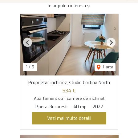
Te-ar putea interesa și:
Previous
Next
1
/
5
Harta
Proprietar inchiriez, studio Cortina North
534 €
Apartament cu 1 camere de închiriat
Pipera, Bucuresti
40 mp
2022
Vezi mai multe detalii