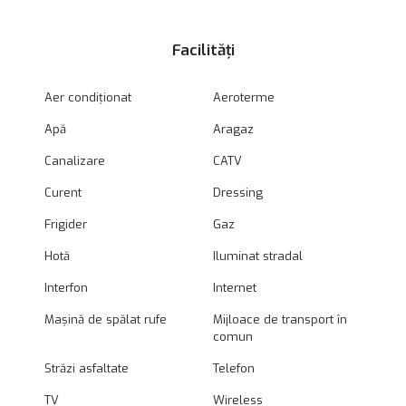
Facilități
Aer condiționat
Aeroterme
Apă
Aragaz
Canalizare
CATV
Curent
Dressing
Frigider
Gaz
Hotă
Iluminat stradal
Interfon
Internet
Mașină de spălat rufe
Mijloace de transport în
comun
Străzi asfaltate
Telefon
TV
Wireless