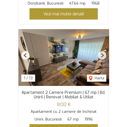
Dorobanti, Bucuresti
47.64 mp
1968
Vezi mai multe detalii
Previous
Next
1
/
13
Harta
Apartament 2 Camere Premium | 67 mp | Bd.
Unirii | Renovat | Mobilat & Utilat
800 €
Apartament cu 2 camere de închiriat
Unirii, Bucuresti
67 mp
1996