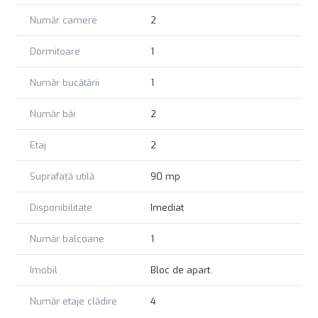
închiriere a acestui apartament deosebit, care reprezintă un
cămin ideal pentru dumneavoastră.
Număr camere
2
Dormitoare
1
Număr bucătării
1
Număr băi
2
Etaj
2
Suprafață utilă
90 mp
Disponibilitate
Imediat
Număr balcoane
1
Imobil
Bloc de apart.
Număr etaje clădire
4