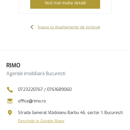
Vezi mai multe detalii
Înapoi la Apartamente de închiriat
RIMO
Agenție imobiliară Bucuresti
0723220767
/
0761689060
office@rimo.ro
Strada General Vlădoianu Barbu 46, sector 1, Bucuresti
Deschide în Google Maps