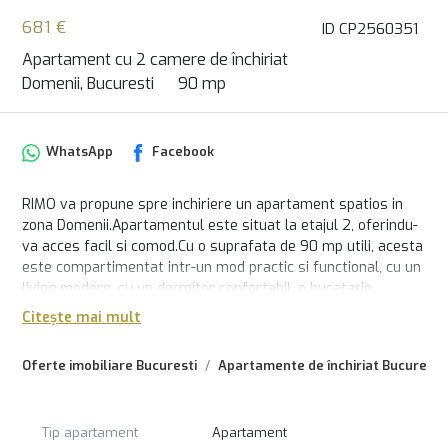
681 €
ID CP2560351
Apartament cu 2 camere de închiriat
Domenii, Bucuresti
90 mp
WhatsApp
Facebook
RIMO va propune spre inchiriere un apartament spatios in
zona Domenii.Apartamentul este situat la etajul 2, oferindu-
va acces facil si comod.Cu o suprafata de 90 mp utili, acesta
este compartimentat intr-un mod practic si functional, cu un
living modern, cu un dormitor confortabil, o bucatarie
complet utilata, cu 2 grupuri sanitare, un balcon spatios, un
Citește mai mult
loc de parcare subteran, plus multe spatii de depozitare.
Mobilierul si echipamentele din apartament sunt de cea mai
Oferte imobiliare Bucuresti
Apartamente de închiriat Bucuresti
buna calitate.
Pentru mai multe detalii și pentru a programa o vizionare, nu
ezitați să ne contactați. Echipa RIMO vă stă la dispoziție cu
Tip apartament
Apartament
informații suplimentare și vă poate ghida în procesul de