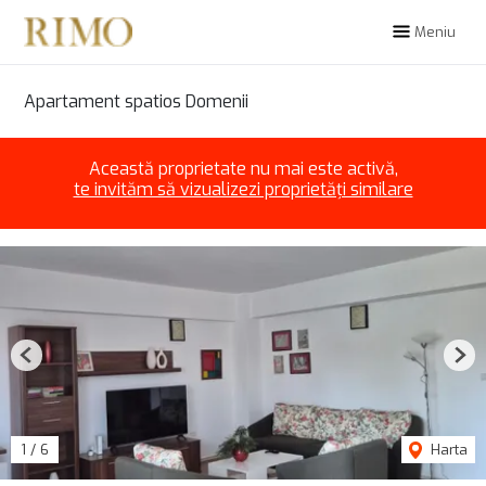
Meniu
Apartament spatios Domenii
Această proprietate nu mai este activă,
te invităm să vizualizezi proprietăți similare
Previous
Nex
1
/
6
Harta