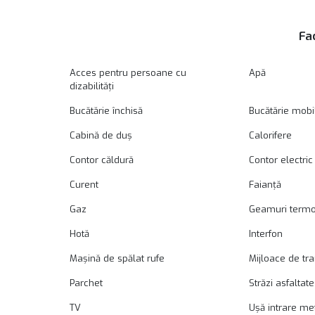
Fac
Acces pentru persoane cu
Apă
dizabilități
Bucătărie închisă
Bucătărie mobi
Cabină de duș
Calorifere
Contor căldură
Contor electric
Curent
Faianță
Gaz
Geamuri term
Hotă
Interfon
Mașină de spălat rufe
Mijloace de tr
Parchet
Străzi asfaltate
TV
Ușă intrare me