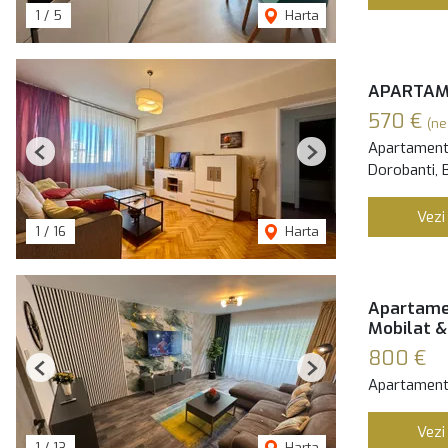
1
/
5
Harta
APARTAME
570 €
(ne
Apartament 
Previous
Next
Dorobanti, 
Vezi
1
/
16
Harta
Apartamen
Mobilat &
800 €
Previous
Next
Apartament 
Vezi
1
/
13
Harta