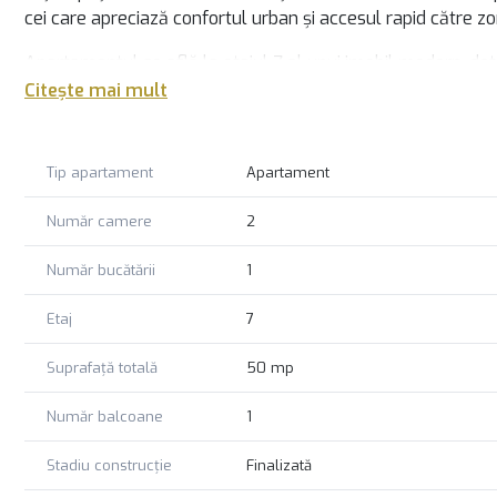
cei care apreciază confortul urban și accesul rapid către zo
Apartamentul se află la etajul 7 al unui imobil modern, dotat
pregătit pentru mutare imediată, fiind potrivit atât pentru pr
Citește mai mult
practic și luminos.
Poziționarea excelentă asigură acces facil către principalel
Tip apartament
Apartament
afaceri din Pipera, Barbu Văcărescu și Floreasca, dar și zon
Număr camere
2
Descoperă avantajele unui stil de viață modern și dinamic.
Număr bucătării
1
Etaj
7
Suprafață totală
50 mp
Număr balcoane
1
Stadiu construcție
Finalizată