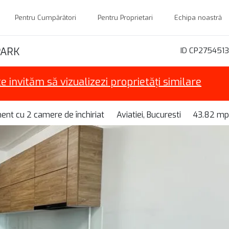
Pentru Cumpărători
Pentru Proprietari
Echipa noastră
PARK
ID CP2754513
te invităm să vizualizezi proprietăți similare
nt cu 2 camere de închiriat
Aviatiei, Bucuresti
43.82 mp