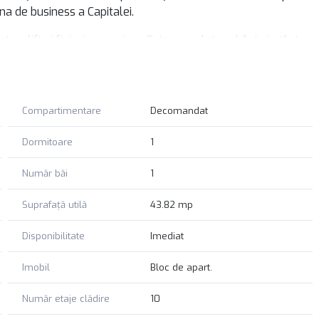
na de business a Capitalei.
 cu lift și finisaje premium. Este complet mobilat și utilat,
ofesioniști activi, cât și pentru cupluri care caută un spațiu
e puncte de interes din nordul Bucureștiului: centrele de
Compartimentare
Decomandat
ele de relaxare din proximitatea Parcului Herăstrău.
Dormitoare
1
 Te așteptăm la vizionare cu RIMO!
Număr băi
1
Suprafață utilă
43.82 mp
Disponibilitate
Imediat
Imobil
Bloc de apart.
Număr etaje clădire
10