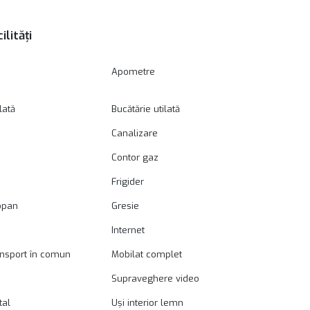
ilități
Apometre
lată
Bucătărie utilată
Canalizare
Contor gaz
Frigider
opan
Gresie
Internet
ansport în comun
Mobilat complet
Supraveghere video
tal
Uși interior lemn