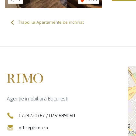
Înapoi la Apartamente de închiriat
Agenție imobiliară Bucuresti
0723220767
/
0761689060
office@rimo.ro