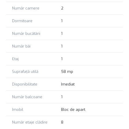
Număr camere
2
Dormitoare
1
Număr bucătării
1
Număr băi
1
Etaj
1
Suprafață utilă
58 mp
Disponibilitate
Imediat
Număr balcoane
1
Imobil
Bloc de apart.
Număr etaje clădire
8