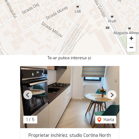
Te-ar putea interesa și:
Previous
Next
1
/
5
Harta
Proprietar inchiriez, studio Cortina North