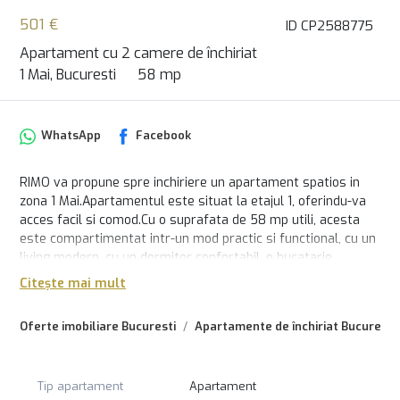
501 €
ID CP2588775
Apartament cu 2 camere de închiriat
1 Mai, Bucuresti
58 mp
WhatsApp
Facebook
RIMO va propune spre inchiriere un apartament spatios in
zona 1 Mai.Apartamentul este situat la etajul 1, oferindu-va
acces facil si comod.Cu o suprafata de 58 mp utili, acesta
este compartimentat intr-un mod practic si functional, cu un
living modern, cu un dormitor confortabil, o bucatarie
complet utilata, un grup sanitar, un balcon, plus multe spatii
Citește mai mult
de depozitare.
Pentru mai multe detalii și pentru a programa o vizionare, nu
Oferte imobiliare Bucuresti
Apartamente de închiriat Bucuresti
ezitați să ne contactați. Echipa RIMO vă stă la dispoziție cu
informații suplimentare și vă poate ghida în procesul de
închiriere a acestui apartament deosebit, care reprezintă un
Tip apartament
Apartament
cămin ideal pentru dumneavoastră.