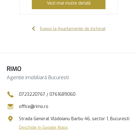
Vezi mai multe detalii
Înapoi la Apartamente de închiriat
RIMO
Agenție imobiliară Bucuresti
0723220767
/
0761689060
office@rimo.ro
Strada General Vlădoianu Barbu 46, sector 1, Bucuresti
Deschide în Google Maps