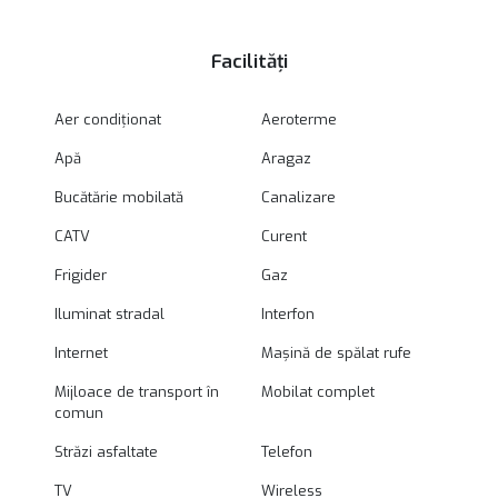
Facilități
Aer condiționat
Aeroterme
Apă
Aragaz
Bucătărie mobilată
Canalizare
CATV
Curent
Frigider
Gaz
Iluminat stradal
Interfon
Internet
Mașină de spălat rufe
Mijloace de transport în
Mobilat complet
comun
Străzi asfaltate
Telefon
TV
Wireless