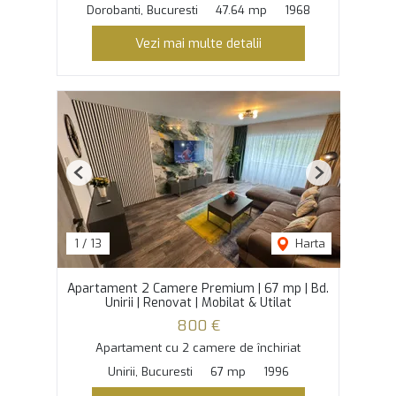
Dorobanti, Bucuresti
47.64 mp
1968
Vezi mai multe detalii
Previous
Next
1
/
13
Harta
Apartament 2 Camere Premium | 67 mp | Bd.
Unirii | Renovat | Mobilat & Utilat
800 €
Apartament cu 2 camere de închiriat
Unirii, Bucuresti
67 mp
1996