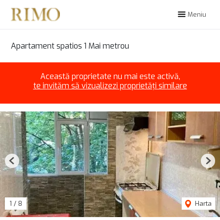
Meniu
Apartament spatios 1 Mai metrou
Această proprietate nu mai este activă,
te invităm să vizualizezi proprietăți similare
Previous
Nex
1
/
8
Harta