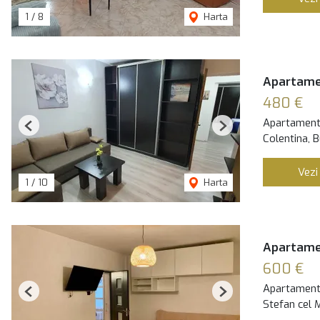
1
/
8
Harta
Apartamen
480 €
Apartament 
Previous
Next
Colentina, B
Vezi
1
/
10
Harta
Apartame
600 €
Apartament 
Previous
Next
Stefan cel 