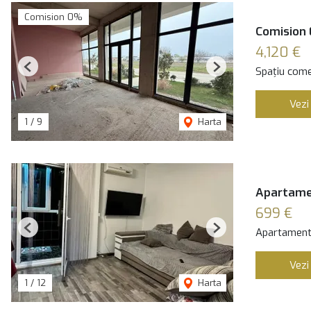
Comision 0%
Comision 
4,120 €
Spațiu comer
Previous
Next
Vezi
1
/
9
Harta
Apartamen
699 €
Apartament 
Previous
Next
Vezi
1
/
12
Harta