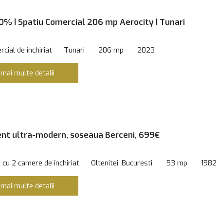
0% | Spatiu Comercial 206 mp Aerocity | Tunari
cial de închiriat
Tunari
206 mp
2023
 mai multe detalii
t ultra-modern, soseaua Berceni, 699€
cu 2 camere de închiriat
Oltenitei, Bucuresti
53 mp
1982
 mai multe detalii