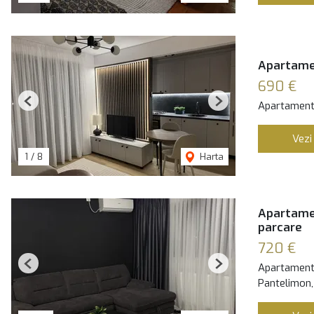
Apartamen
690 €
Apartament 
Previous
Next
Vezi
1
/
8
Harta
Apartamen
parcare
720 €
Apartament 
Previous
Next
Pantelimon,