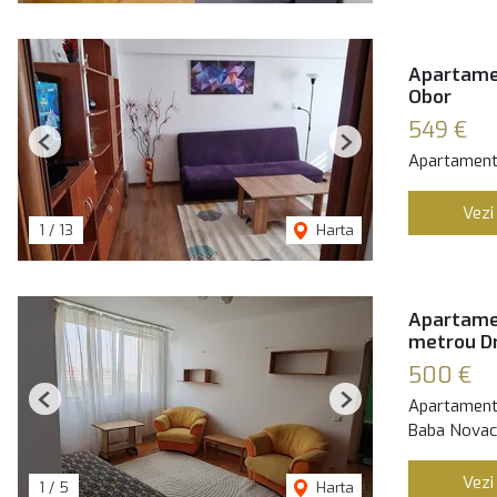
Apartamen
Obor
549 €
Previous
Next
Apartament 
Vezi
1
/
13
Harta
Apartamen
metrou Dr
500 €
Apartament 
Previous
Next
Baba Novac,
Vezi
1
/
5
Harta