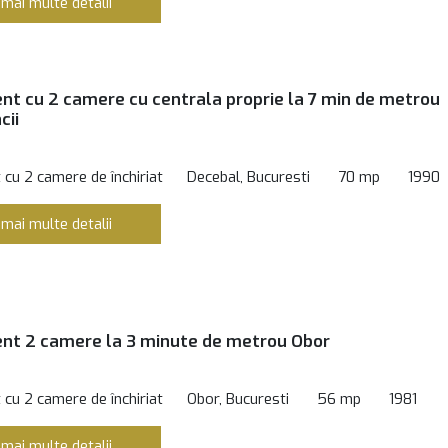
 mai multe detalii
t cu 2 camere cu centrala proprie la 7 min de metrou
cii
cu 2 camere de închiriat
Decebal, Bucuresti
70 mp
1990
 mai multe detalii
nt 2 camere la 3 minute de metrou Obor
cu 2 camere de închiriat
Obor, Bucuresti
56 mp
1981
 mai multe detalii