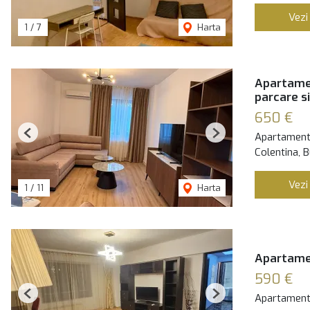
Vezi
1
/
7
Harta
Apartamen
parcare s
650 €
Apartament 
Previous
Next
Colentina, B
Vezi
1
/
11
Harta
Apartamen
590 €
Apartament 
Previous
Next