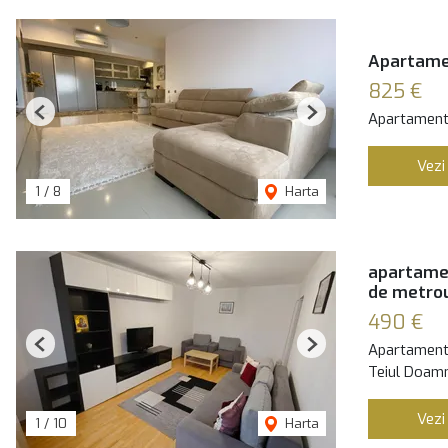
Apartamen
825 €
Apartament 
Previous
Next
Vezi
1
/
8
Harta
apartame
de metro
490 €
Apartament 
Previous
Next
Teiul Doamn
Vezi
1
/
10
Harta