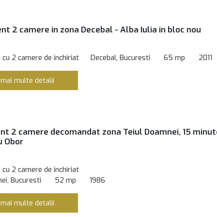
t 2 camere in zona Decebal - Alba Iulia in bloc nou
cu 2 camere de închiriat
Decebal, Bucuresti
65 mp
2011
 mai multe detalii
nt 2 camere decomandat zona Teiul Doamnei, 15 minut
u Obor
cu 2 camere de închiriat
ei, Bucuresti
52 mp
1986
 mai multe detalii