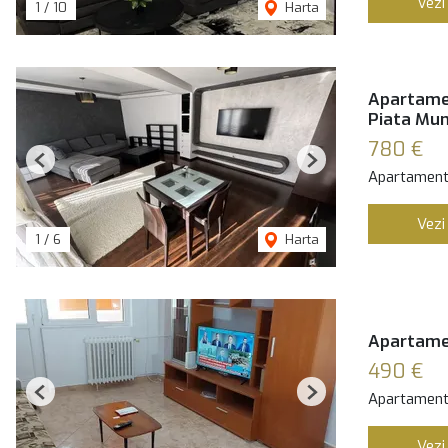
Vezi
1
/
10
Harta
Apartamen
Piata Mun
780 €
Previous
Next
Apartament 
Vezi
1
/
6
Harta
Apartame
490 €
Apartament 
Previous
Next
Vezi