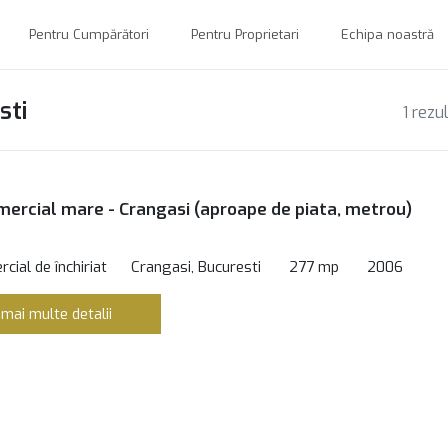
Pentru Cumpărători
Pentru Proprietari
Echipa noastră
sti
1 rezu
mercial mare - Crangasi (aproape de piata, metrou)
cial de închiriat
Crangasi, Bucuresti
277 mp
2006
 mai multe detalii