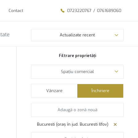
Contact
0723220767
/
0761689060
ltate
Actualizate recent
Filtrare proprietăți
Spațiu comercial
Vânzare
Închiriere
Bucuresti (oraș în jud. Bucuresti Ilfov)