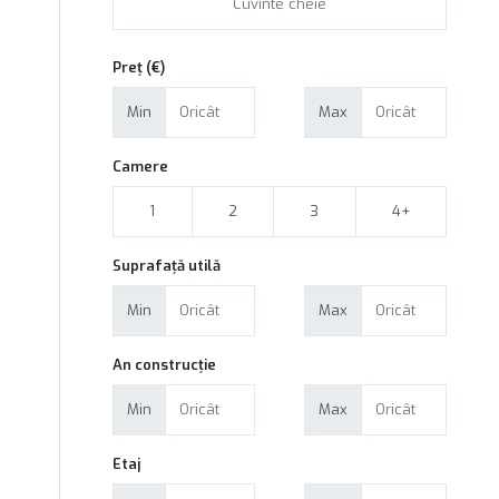
Preț (€)
Min
Max
Camere
1
2
3
4+
Suprafață utilă
Min
Max
An construcție
Min
Max
Etaj