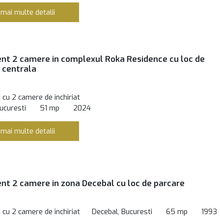
 mai multe detalii
t 2 camere in complexul Roka Residence cu loc de
i centrala
cu 2 camere de închiriat
ucuresti
51 mp
2024
 mai multe detalii
t 2 camere in zona Decebal cu loc de parcare
cu 2 camere de închiriat
Decebal, Bucuresti
65 mp
1993