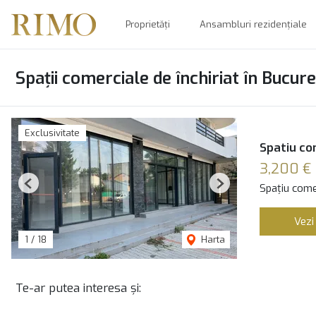
Proprietăți
Ansambluri rezidențiale
Spații comerciale de închiriat în Bucure
Exclusivitate
Spatiu co
3,200 €
Spațiu comer
Previous
Next
Vezi
1
/
18
Harta
Te-ar putea interesa și: