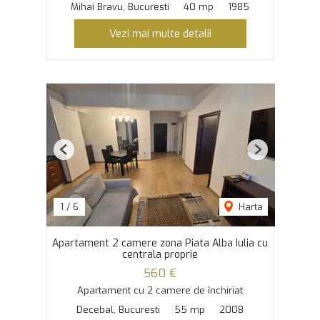
Mihai Bravu, Bucuresti
40 mp
1985
Vezi mai multe detalii
Previous
Next
1
/
6
Harta
Apartament 2 camere zona Piata Alba Iulia cu
centrala proprie
560 €
Apartament cu 2 camere de închiriat
Decebal, Bucuresti
55 mp
2008