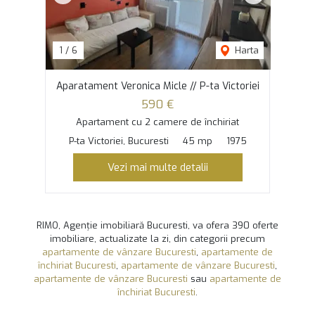
1
/
6
Harta
Aparatament Veronica Micle // P-ta Victoriei
590 €
Apartament cu 2 camere de închiriat
P-ta Victoriei, Bucuresti
45 mp
1975
Vezi mai multe detalii
RIMO, Agenție imobiliară Bucuresti, va ofera 390 oferte
imobiliare, actualizate la zi, din categorii precum
apartamente de vânzare Bucuresti
,
apartamente de
închiriat Bucuresti
,
apartamente de vânzare Bucuresti
,
apartamente de vânzare Bucuresti
sau
apartamente de
închiriat Bucuresti
.