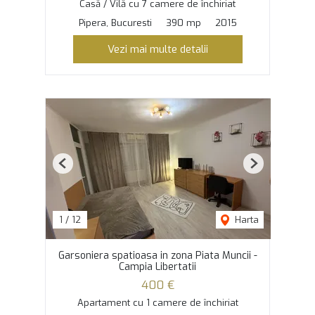
Casă / Vilă cu 7 camere de închiriat
Pipera, Bucuresti
390 mp
2015
Vezi mai multe detalii
Previous
Next
1
/
12
Harta
Garsoniera spatioasa in zona Piata Muncii -
Campia Libertatii
400 €
Apartament cu 1 camere de închiriat