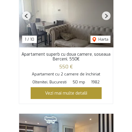
Previous
Next
1
/
10
Harta
Apartament superb cu doua camere, soseaua
Berceni, 550€
550 €
Apartament cu 2 camere de închiriat
Oltenitei, Bucuresti
50 mp
1982
Vezi mai multe detalii