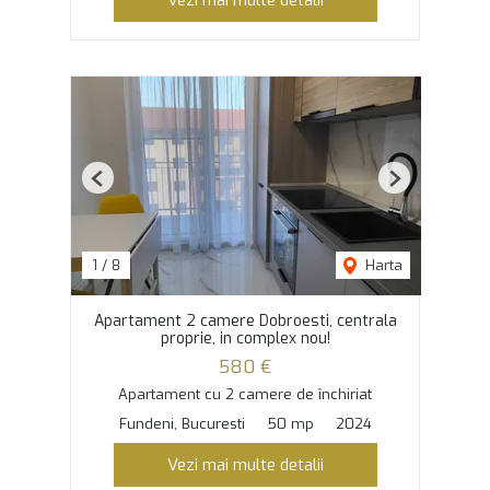
Vezi mai multe detalii
Previous
Next
1
/
8
Harta
Apartament 2 camere Dobroesti, centrala
proprie, in complex nou!
580 €
Apartament cu 2 camere de închiriat
Fundeni, Bucuresti
50 mp
2024
Vezi mai multe detalii