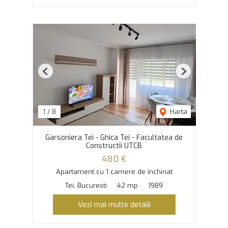
Previous
Next
1
/
8
Harta
Garsoniera Tei - Ghica Tei - Facultatea de
Constructii UTCB
480 €
Apartament cu 1 camere de închiriat
Tei, Bucuresti
42 mp
1989
Vezi mai multe detalii