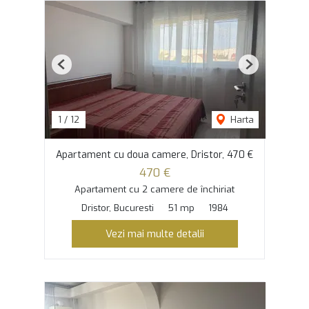
Previous
Next
1
/
12
Harta
Apartament cu doua camere, Dristor, 470 €
470 €
Apartament cu 2 camere de închiriat
Dristor, Bucuresti
51 mp
1984
Vezi mai multe detalii