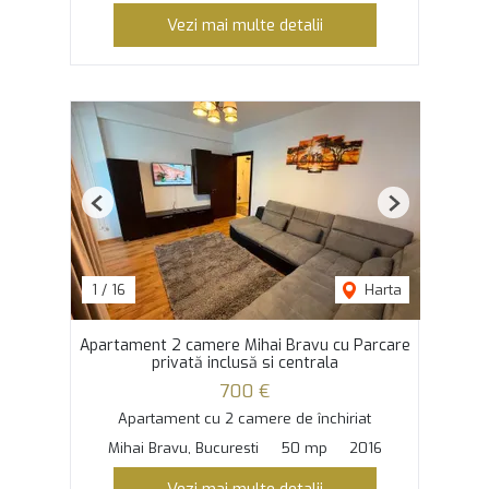
Vezi mai multe detalii
Previous
Next
1
/
16
Harta
Apartament 2 camere Mihai Bravu cu Parcare
privată inclusă si centrala
700 €
Apartament cu 2 camere de închiriat
Mihai Bravu, Bucuresti
50 mp
2016