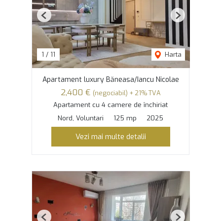
Previous
Next
1
/
11
Harta
Apartament luxury Băneasa/Iancu Nicolae
2,400 €
(negociabil) + 21% TVA
Apartament cu 4 camere de închiriat
Nord, Voluntari
125 mp
2025
Vezi mai multe detalii
Previous
Next