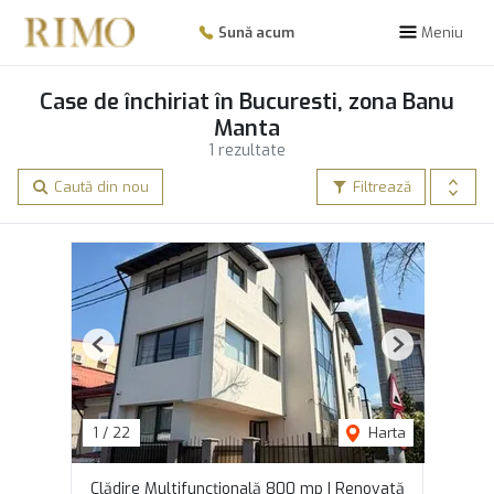
Sună acum
Meniu
Case de închiriat în Bucuresti, zona Banu
Manta
1 rezultate
Caută din nou
Filtrează
Previous
Next
1
/
22
Harta
Clădire Multifuncțională 800 mp | Renovată