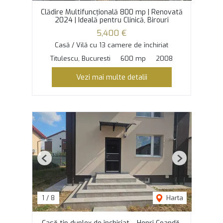
Clădire Multifuncțională 800 mp | Renovată
2024 | Ideală pentru Clinică, Birouri
5,400 €
Casă / Vilă cu 13 camere de închiriat
Titulescu, Bucuresti
600 mp
2008
Vezi mai multe detalii
Previous
Next
1
/
8
Harta