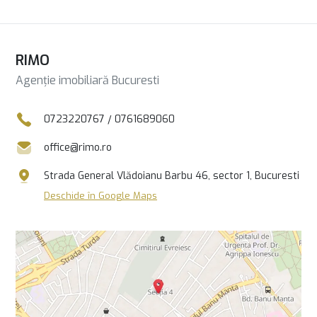
RIMO
Agenție imobiliară Bucuresti
0723220767
/
0761689060
office@rimo.ro
Strada General Vlădoianu Barbu 46, sector 1, Bucuresti
Deschide în Google Maps