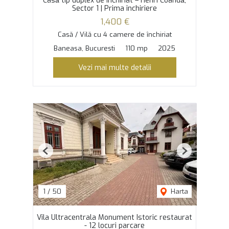
Casă tip duplex de închiriat – Henri Coandă,
Sector 1 | Prima închiriere
1,400 €
Casă / Vilă cu 4 camere de închiriat
Baneasa, Bucuresti
110 mp
2025
Vezi mai multe detalii
Previous
Next
1
/
50
Harta
Vila Ultracentrala Monument Istoric restaurat
- 12 locuri parcare