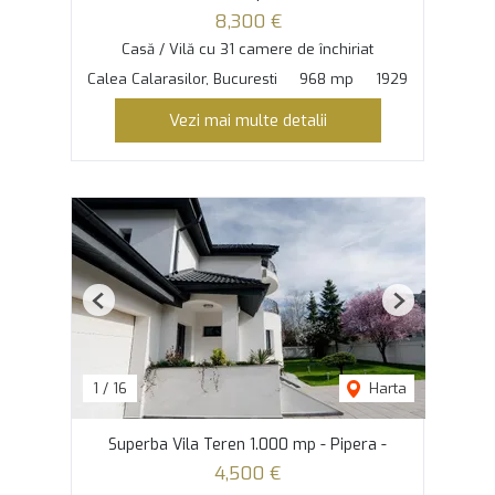
8,300 €
Casă / Vilă cu 31 camere de închiriat
Calea Calarasilor, Bucuresti
968 mp
1929
Vezi mai multe detalii
Previous
Next
1
/
16
Harta
Superba Vila Teren 1.000 mp - Pipera -
4,500 €