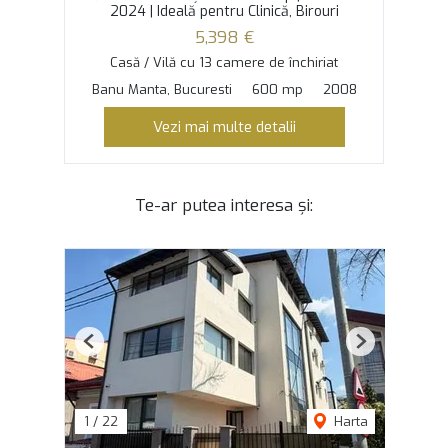
2024 | Ideală pentru Clinică, Birouri
5,398 €
Casă / Vilă cu 13 camere de închiriat
Banu Manta, Bucuresti
600 mp
2008
Vezi mai multe detalii
Te-ar putea interesa și:
Previous
Next
1
/
22
Harta