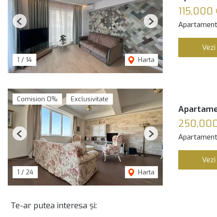
115,000
Apartament
Previous
Next
Vezi
1
/
14
Harta
Comision 0%
Exclusivitate
Apartamen
250,000
Apartament
Previous
Next
Vezi
1
/
24
Harta
Te-ar putea interesa și: