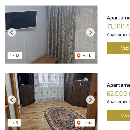
Apartamen
71,500 €
Apartament
Previous
Next
Vezi
1
/
12
Harta
Apartamen
62,000 
Apartament
Previous
Next
Vezi
1
/
5
Harta