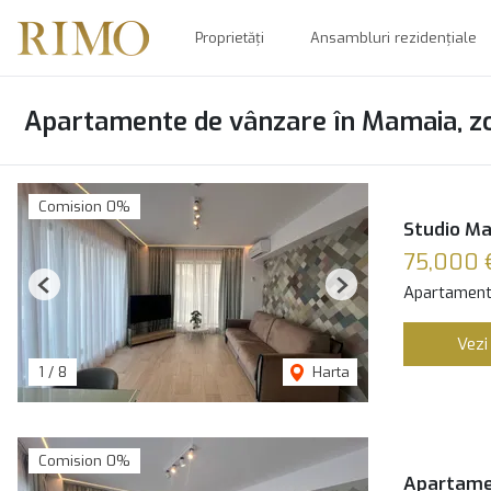
Proprietăți
Ansambluri rezidențiale
Apartamente de vânzare în Mamaia, z
Comision 0%
Studio Ma
75,000 
Apartament
Previous
Next
Vezi
1
/
8
Harta
Comision 0%
Apartamen