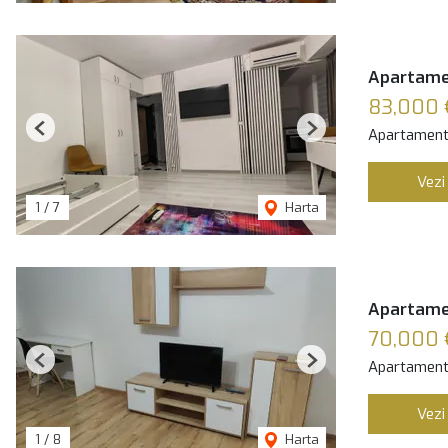
Apartamen
83,000 
Apartament
Previous
Next
Vezi
1
/
7
Harta
Apartamen
70,000 
Apartament
Previous
Next
Vezi
1
/
8
Harta