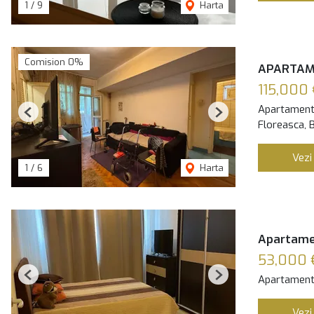
1
/
9
Harta
Comision 0%
APARTAME
115,000
Apartament
Previous
Next
Floreasca, 
Vezi
1
/
6
Harta
Apartamen
53,000 
Apartament
Previous
Next
Vezi