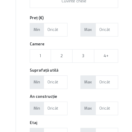
Preț (€)
Min
Max
Camere
1
2
3
4+
Suprafață utilă
Min
Max
An construcție
Min
Max
Etaj