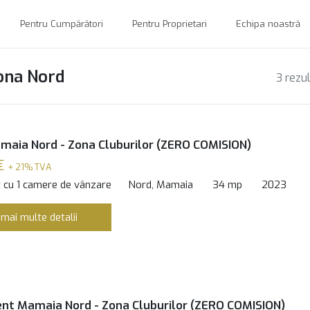
Pentru Cumpărători
Pentru Proprietari
Echipa noastră
ona Nord
3 rezu
maia Nord - Zona Cluburilor (ZERO COMISION)
€
+ 21% TVA
 cu 1 camere de vânzare
Nord, Mamaia
34 mp
2023
 mai multe detalii
t Mamaia Nord - Zona Cluburilor (ZERO COMISION)