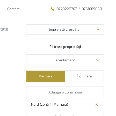
Contact
0723220767
/
0761689060
ltate
Suprafață crescător
Filtrare proprietăți
Apartament
Vânzare
Închiriere
Nord (zonă în Mamaia)