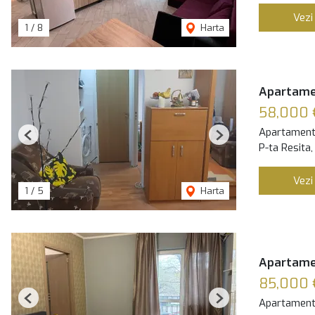
Vezi
1
/
8
Harta
Apartamen
58,000 
Apartament
Previous
Next
P-ta Resita,
Vezi
1
/
5
Harta
Apartamen
85,000 
Apartament
Previous
Next