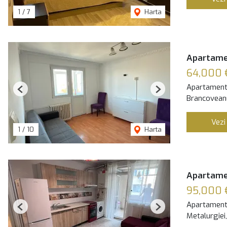
1
/
7
Harta
Apartame
64,000 
Apartament
Previous
Next
Brancoveanu
Vezi
1
/
10
Harta
Apartamen
95,000 
Apartament
Previous
Next
Metalurgiei