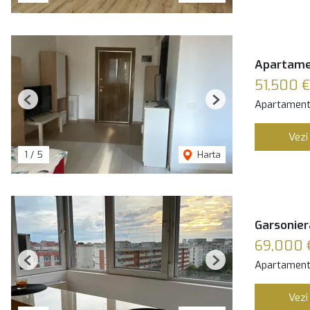
Apartamen
51,500 €
Apartament
Previous
Next
Vezi
1
/
5
Harta
Garsonier
69,000 
Apartament
Previous
Next
Vezi