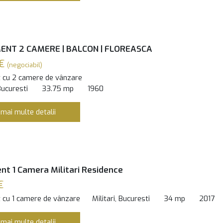
NT 2 CAMERE | BALCON | FLOREASCA
 €
(negociabil)
 cu 2 camere de vânzare
Bucuresti
33.75 mp
1960
 mai multe detalii
t 1 Camera Militari Residence
€
 cu 1 camere de vânzare
Militari, Bucuresti
34 mp
2017
 mai multe detalii