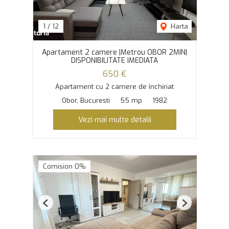
1
/
12
Harta
Apartament 2 camere |Metrou OBOR 2MIN|
DISPONIBILITATE IMEDIATA
650 €
Apartament cu 2 camere de închiriat
Obor, Bucuresti
55 mp
1982
Vezi mai multe detalii
Comision 0%
Previous
Next