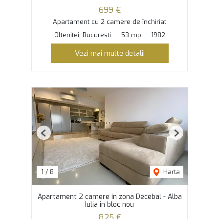
699 €
Apartament cu 2 camere de închiriat
Oltenitei, Bucuresti
53 mp
1982
Vezi mai multe detalii
Previous
Next
1
/
8
Harta
Apartament 2 camere in zona Decebal - Alba
Iulia in bloc nou
825 €