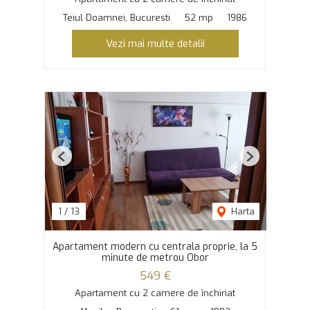
Teiul Doamnei, Bucuresti
52 mp
1986
Vezi mai multe detalii
Previous
Next
1
/
13
Harta
Apartament modern cu centrala proprie, la 5
minute de metrou Obor
549 €
Apartament cu 2 camere de închiriat