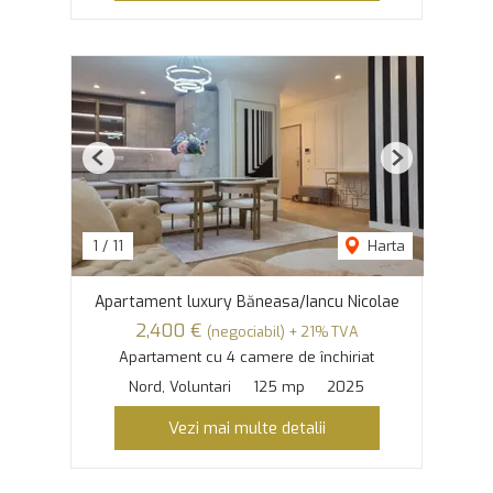
Previous
Next
1
/
11
Harta
Apartament luxury Băneasa/Iancu Nicolae
2,400 €
(negociabil) + 21% TVA
Apartament cu 4 camere de închiriat
Nord, Voluntari
125 mp
2025
Vezi mai multe detalii