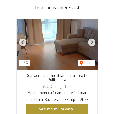
Te-ar putea interesa și:
Previous
Next
1
/
6
Harta
Garsoniera de inchiriat la intrarea in
Politehnica
550 €
(negociabil)
Apartament cu 1 camere de închiriat
Politehnica, Bucuresti
38 mp
2023
Vezi mai multe detalii