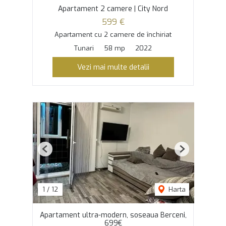
Apartament 2 camere | City Nord
599 €
Apartament cu 2 camere de închiriat
Tunari
58 mp
2022
Vezi mai multe detalii
Previous
Next
1
/
12
Harta
Apartament ultra-modern, soseaua Berceni,
699€