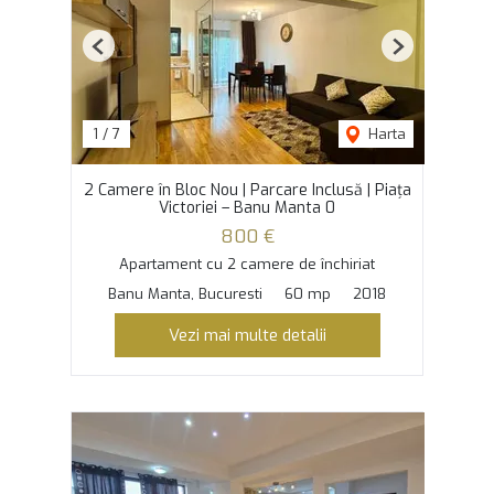
Previous
Next
1
/
7
Harta
2 Camere în Bloc Nou | Parcare Inclusă | Piața
Victoriei – Banu Manta 0
800 €
Apartament cu 2 camere de închiriat
Banu Manta, Bucuresti
60 mp
2018
Vezi mai multe detalii