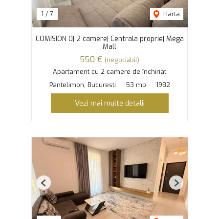
1
/
7
Harta
COMISION 0| 2 camere| Centrala proprie| Mega
Mall
550 €
(negociabil)
Apartament cu 2 camere de închiriat
Pantelimon, Bucuresti
53 mp
1982
Vezi mai multe detalii
Previous
Next