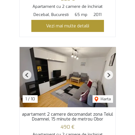
Apartament cu 2 camere de închiriat
Decebal, Bucuresti
65 mp
2011
Vezi mai multe detalii
Previous
Next
1
/
10
Harta
apartament 2 camere decomandat zona Teiul
Doamnei, 15 minute de metrou Obor
490 €
Apartament cu 2 camere de închiriat