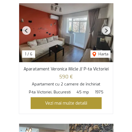
Previous
Next
1
/
6
Harta
Aparatament Veronica Micle // P-ta Victoriei
590 €
Apartament cu 2 camere de închiriat
P-ta Victoriei, Bucuresti
45 mp
1975
Vezi mai multe detalii