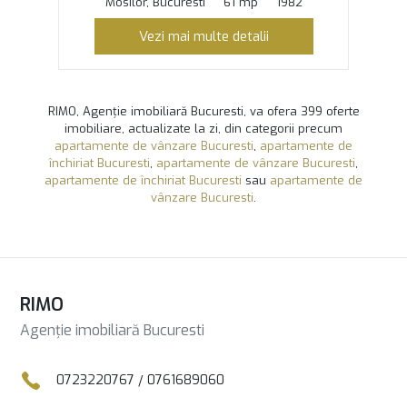
Mosilor, Bucuresti
61 mp
1982
Vezi mai multe detalii
RIMO, Agenție imobiliară Bucuresti, va ofera 399 oferte
imobiliare, actualizate la zi, din categorii precum
apartamente de vânzare Bucuresti
,
apartamente de
închiriat Bucuresti
,
apartamente de vânzare Bucuresti
,
apartamente de închiriat Bucuresti
sau
apartamente de
vânzare Bucuresti
.
RIMO
Agenție imobiliară Bucuresti
0723220767
/
0761689060