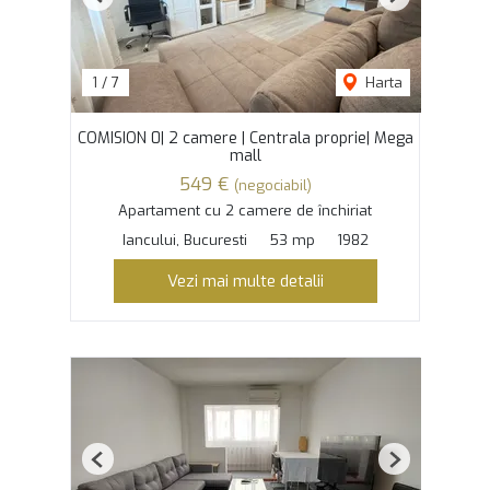
Previous
Next
1
/
7
Harta
COMISION 0| 2 camere | Centrala proprie| Mega
mall
549 €
(negociabil)
Apartament cu 2 camere de închiriat
Iancului, Bucuresti
53 mp
1982
Vezi mai multe detalii
Previous
Next