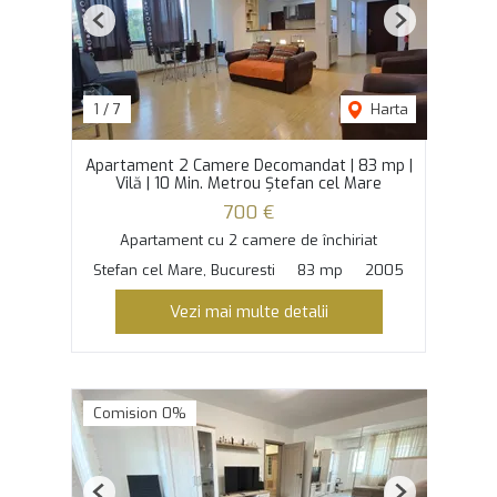
Previous
Next
1
/
7
Harta
Apartament 2 Camere Decomandat | 83 mp |
Vilă | 10 Min. Metrou Ștefan cel Mare
700 €
Apartament cu 2 camere de închiriat
Stefan cel Mare, Bucuresti
83 mp
2005
Vezi mai multe detalii
Comision 0%