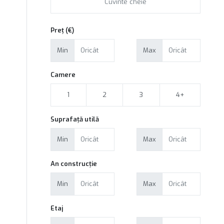
Preț (€)
Min
Max
Camere
1
2
3
4+
Suprafață utilă
Min
Max
An construcție
Min
Max
Etaj