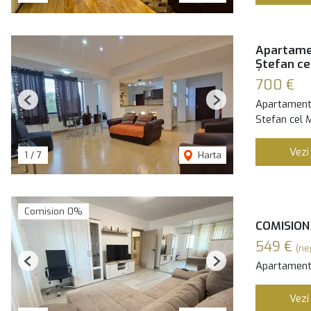
Apartamen
Ștefan ce
700 €
Apartament 
Previous
Next
Stefan cel 
Vezi
1
/
7
Harta
Comision 0%
COMISION 
549 €
(ne
Apartament 
Previous
Next
Vezi