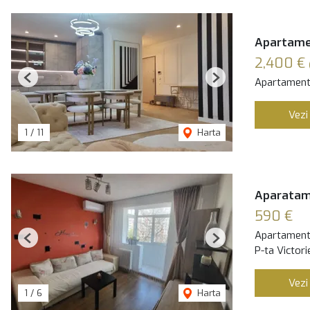
Apartamen
2,400 €
Apartament 
Previous
Next
Vezi
1
/
11
Harta
Aparatame
590 €
Apartament 
Previous
Next
P-ta Victori
Vezi
1
/
6
Harta