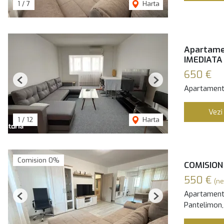
1
/
7
Harta
Apartame
IMEDIATA
650 €
Previous
Next
Apartament 
Vezi
1
/
12
Harta
Comision 0%
COMISION 
550 €
(ne
Apartament 
Previous
Next
Pantelimon,