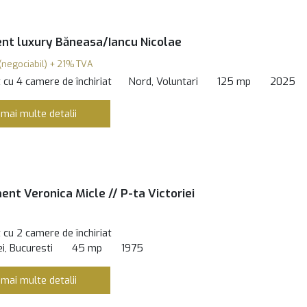
t luxury Băneasa/Iancu Nicolae
(negociabil) + 21% TVA
cu 4 camere de închiriat
Nord, Voluntari
125 mp
2025
 mai multe detalii
nt Veronica Micle // P-ta Victoriei
cu 2 camere de închiriat
ei, Bucuresti
45 mp
1975
 mai multe detalii