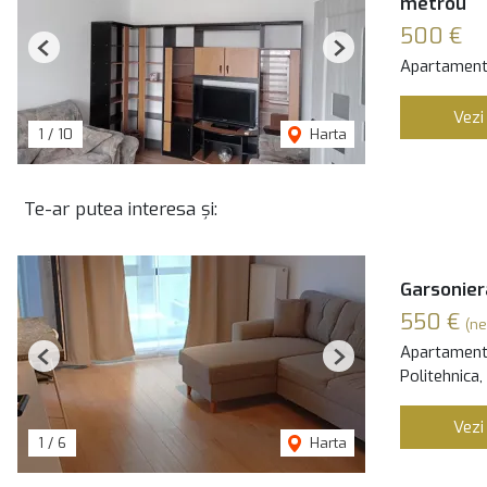
metrou
500 €
Previous
Next
Apartament 
Vezi
1
/
10
Harta
Te-ar putea interesa și:
Garsoniera
550 €
(ne
Apartament 
Previous
Next
Politehnica,
Vezi
1
/
6
Harta