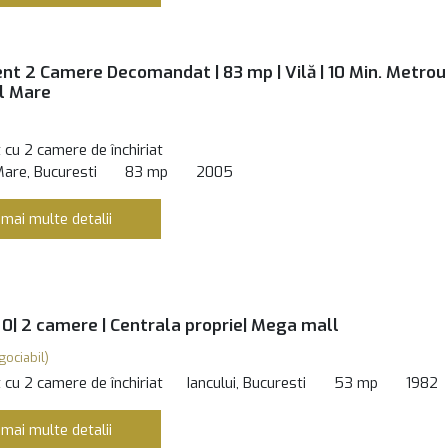
t 2 Camere Decomandat | 83 mp | Vilă | 10 Min. Metrou
l Mare
cu 2 camere de închiriat
Mare, Bucuresti
83 mp
2005
 mai multe detalii
0| 2 camere | Centrala proprie| Mega mall
gociabil)
cu 2 camere de închiriat
Iancului, Bucuresti
53 mp
1982
 mai multe detalii