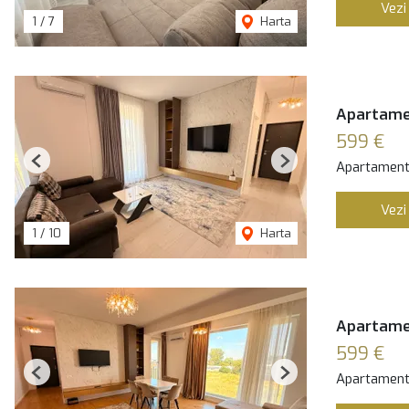
Vezi
1
/
7
Harta
Apartamen
599 €
Apartament 
Previous
Next
Vezi
1
/
10
Harta
Apartamen
599 €
Apartament 
Previous
Next