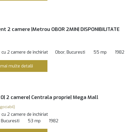
nt 2 camere |Metrou OBOR 2MIN| DISPONIBILITATE
cu 2 camere de închiriat
Obor, Bucuresti
55 mp
1982
 mai multe detalii
0| 2 camere| Centrala proprie| Mega Mall
gociabil)
cu 2 camere de închiriat
 Bucuresti
53 mp
1982