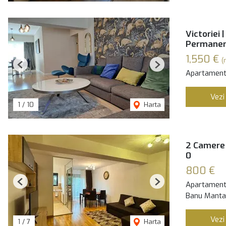
Victoriei 
Permane
1,550 €
(
Previous
Next
Apartament 
Vezi
1
/
10
Harta
2 Camere î
0
800 €
Apartament 
Previous
Next
Banu Manta,
Vezi
1
/
7
Harta