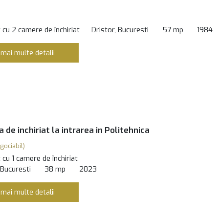
cu 2 camere de închiriat
Dristor, Bucuresti
57 mp
1984
 mai multe detalii
 de inchiriat la intrarea in Politehnica
gociabil)
cu 1 camere de închiriat
 Bucuresti
38 mp
2023
 mai multe detalii