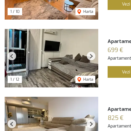
Vezi
1
/
10
Harta
Apartamen
699 €
Apartament 
Previous
Next
Vezi
1
/
12
Harta
Apartamen
825 €
Apartament 
Previous
Next