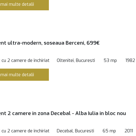
 mai multe detalii
t ultra-modern, soseaua Berceni, 699€
cu 2 camere de închiriat
Oltenitei, Bucuresti
53 mp
1982
 mai multe detalii
t 2 camere in zona Decebal - Alba Iulia in bloc nou
cu 2 camere de închiriat
Decebal, Bucuresti
65 mp
2011