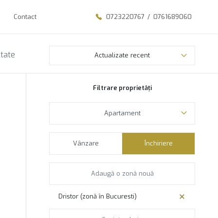
Contact
0723220767
/
0761689060
ltate
Actualizate recent
Filtrare proprietăți
Apartament
Vânzare
Închiriere
Dristor (zonă în Bucuresti)