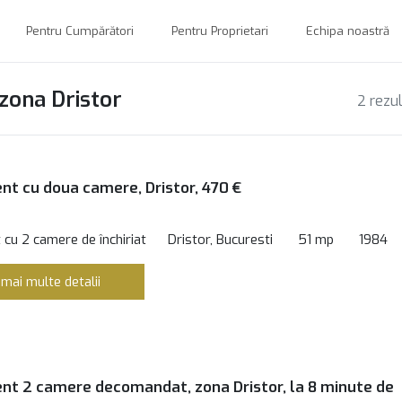
Pentru Cumpărători
Pentru Proprietari
Echipa noastră
 zona Dristor
2 rezu
t cu doua camere, Dristor, 470 €
cu 2 camere de închiriat
Dristor, Bucuresti
51 mp
1984
 mai multe detalii
t 2 camere decomandat, zona Dristor, la 8 minute de