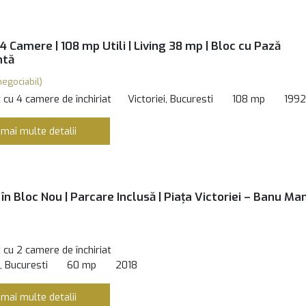
| 4 Camere | 108 mp Utili | Living 38 mp | Bloc cu Pază
ntă
negociabil)
cu 4 camere de închiriat
Victoriei, Bucuresti
108 mp
1992
 mai multe detalii
n Bloc Nou | Parcare Inclusă | Piața Victoriei – Banu Ma
cu 2 camere de închiriat
 Bucuresti
60 mp
2018
 mai multe detalii