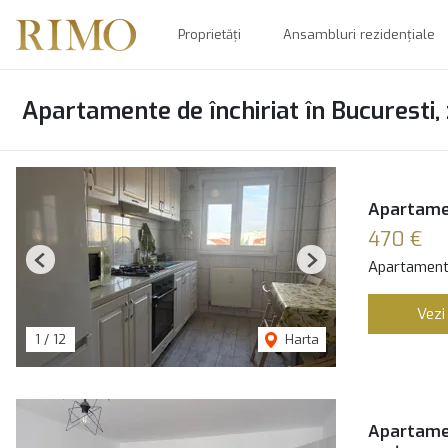
Proprietăți
Ansambluri rezidențiale
Apartamente de închiriat în Bucuresti,
Apartamen
470 €
Apartament 
Previous
Next
Vezi
1
/
12
Harta
Apartamen