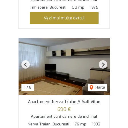
Timisoara, Bucuresti
50 mp
1975
Vezi mai multe detalii
Previous
Next
1
/
8
Harta
Apartament Nerva Traian // Mall Vitan
690 €
Apartament cu 3 camere de închiriat
Nerva Traian, Bucuresti
76 mp
1993