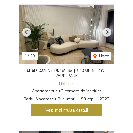
Previous
Next
1
/
29
Harta
APARTAMENT PREMIUM | 3 CAMERE | ONE
VERDI PARK
1,600 €
Apartament cu 3 camere de închiriat
Barbu Vacarescu, Bucuresti
90 mp
2020
Vezi mai multe detalii