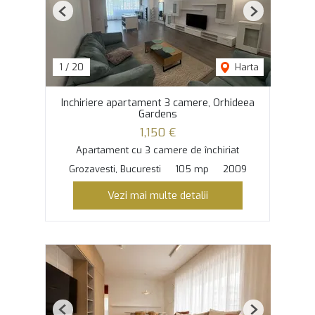
Previous
Next
1
/
20
Harta
Inchiriere apartament 3 camere, Orhideea
Gardens
1,150 €
Apartament cu 3 camere de închiriat
Grozavesti, Bucuresti
105 mp
2009
Vezi mai multe detalii