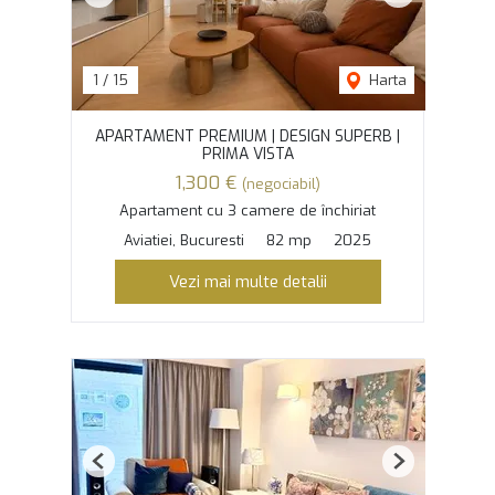
Previous
Next
1
/
15
Harta
APARTAMENT PREMIUM | DESIGN SUPERB |
PRIMA VISTA
1,300 €
(negociabil)
Apartament cu 3 camere de închiriat
Aviatiei, Bucuresti
82 mp
2025
Vezi mai multe detalii
Previous
Next