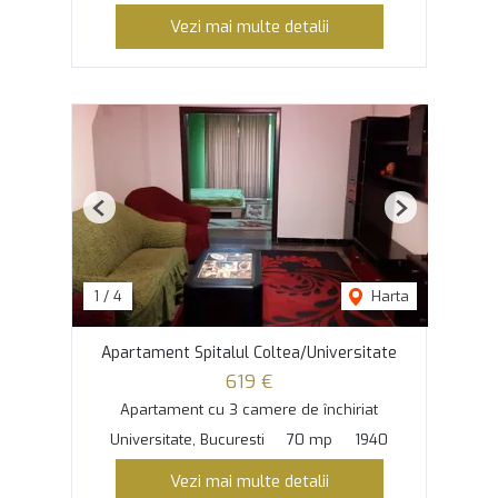
Vezi mai multe detalii
Previous
Next
1
/
4
Harta
Apartament Spitalul Coltea/Universitate
619 €
Apartament cu 3 camere de închiriat
Universitate, Bucuresti
70 mp
1940
Vezi mai multe detalii