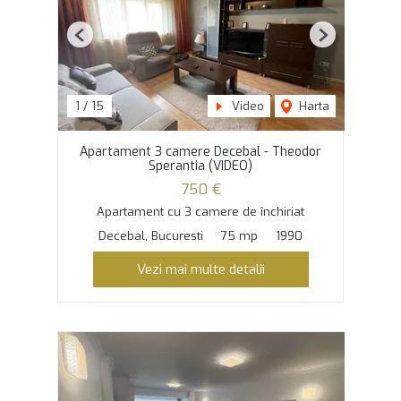
Previous
Next
1
/
15
Video
Harta
Apartament 3 camere Decebal - Theodor
Sperantia (VIDEO)
750 €
Apartament cu 3 camere de închiriat
Decebal, Bucuresti
75 mp
1990
Vezi mai multe detalii