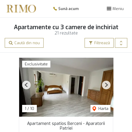
Sună acum
Meniu
Apartamente cu 3 camere de închiriat
21 rezultate
Caută din nou
Filtrează
Exclusivitate
Previous
Next
1
/
10
Harta
Apartament spatios Berceni - Aparatorii
Patriei