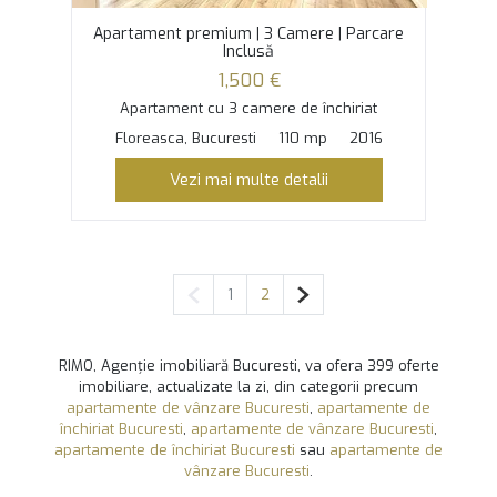
Apartament premium | 3 Camere | Parcare
Inclusă
1,500 €
Apartament cu 3 camere de închiriat
Floreasca, Bucuresti
110 mp
2016
Vezi mai multe detalii
Pagina anterioară
Pagina următoare
1
2
RIMO, Agenție imobiliară Bucuresti, va ofera 399 oferte
imobiliare, actualizate la zi, din categorii precum
apartamente de vânzare Bucuresti
,
apartamente de
închiriat Bucuresti
,
apartamente de vânzare Bucuresti
,
apartamente de închiriat Bucuresti
sau
apartamente de
vânzare Bucuresti
.