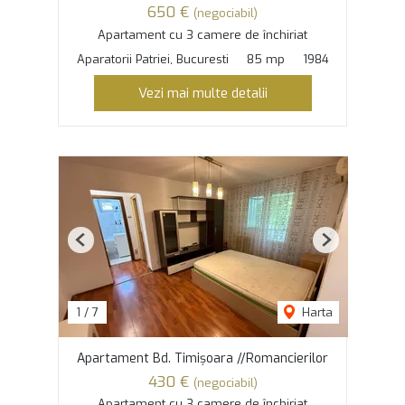
650 €
(negociabil)
Apartament cu 3 camere de închiriat
Aparatorii Patriei, Bucuresti
85 mp
1984
Vezi mai multe detalii
Previous
Next
1
/
7
Harta
Apartament Bd. Timișoara //Romancierilor
430 €
(negociabil)
Apartament cu 3 camere de închiriat