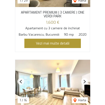
1
/
29
Harta
APARTAMENT PREMIUM | 3 CAMERE | ONE
VERDI PARK
1,600 €
Apartament cu 3 camere de închiriat
Barbu Vacarescu, Bucuresti
90 mp
2020
Vezi mai multe detalii
Previous
Next
1
/
16
Harta