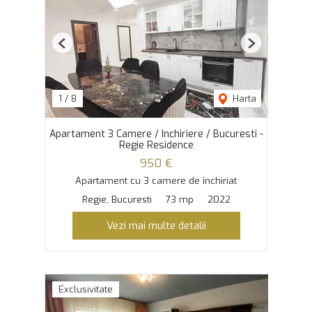
Previous
Next
1
/
8
Harta
Apartament 3 Camere / Inchiriere / Bucuresti -
Regie Residence
950 €
Apartament cu 3 camere de închiriat
Regie, Bucuresti
73 mp
2022
Vezi mai multe detalii
Exclusivitate