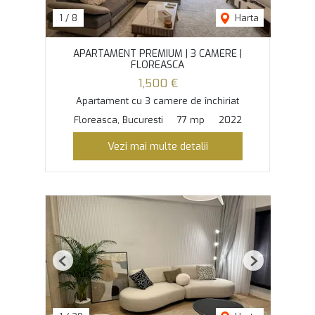
1
/
8
Harta
APARTAMENT PREMIUM | 3 CAMERE |
FLOREASCA
1,500 €
Apartament cu 3 camere de închiriat
Floreasca, Bucuresti
77 mp
2022
Vezi mai multe detalii
Previous
Next