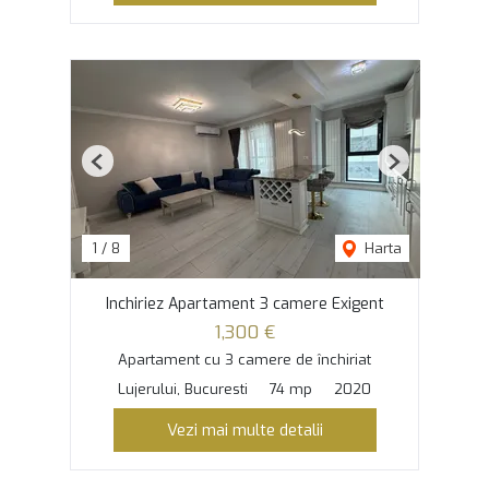
Previous
Next
1
/
8
Harta
Inchiriez Apartament 3 camere Exigent
1,300 €
Apartament cu 3 camere de închiriat
Lujerului, Bucuresti
74 mp
2020
Vezi mai multe detalii