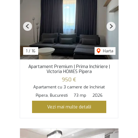
Previous
Next
1
/
16
Harta
Apartament Premium | Prima Inchiriere |
Victoria HOMES Pipera
950 €
Apartament cu 3 camere de închiriat
Pipera, Bucuresti
73 mp
2026
Vezi mai multe detalii