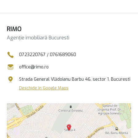
RIMO
Agenție imobiliară Bucuresti
0723220767
/
0761689060
office@rimo.ro
Strada General Vlădoianu Barbu 46, sector 1, Bucuresti
Deschide în Google Maps