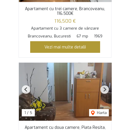
Apartament cu trei camere, Brancoveanu,
116.500€
116,500 €
Apartament cu 3 camere de vânzare
Brancoveanu, Bucuresti
67 mp
1969
Vezi mai multe detalii
Previous
Next
1
/
5
Harta
Apartament cu doua camere, Piata Resita,