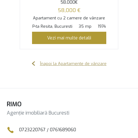
58.000€
58,000 €
Apartament cu 2 camere de vânzare
P-ta Resita, Bucuresti
35 mp
1974
Vezi mai multe detalii
Înapoi la Apartamente de vânzare
RIMO
Agenție imobiliară Bucuresti
0723220767
/
0761689060