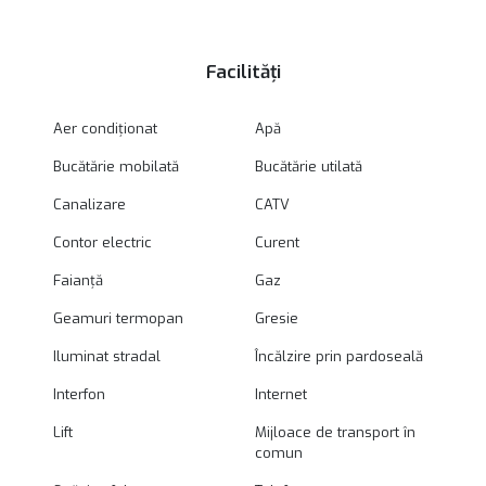
Facilități
Aer condiționat
Apă
Bucătărie mobilată
Bucătărie utilată
Canalizare
CATV
Contor electric
Curent
Faianță
Gaz
Geamuri termopan
Gresie
Iluminat stradal
Încălzire prin pardoseală
Interfon
Internet
Lift
Mijloace de transport în
comun