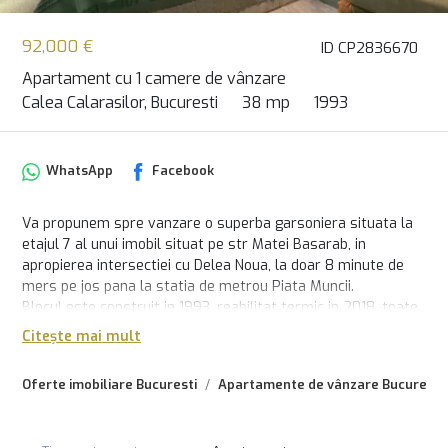
92,000 €
ID CP2836670
Apartament cu 1 camere de vânzare
Calea Calarasilor, Bucuresti
38 mp
1993
WhatsApp
Facebook
Va propunem spre vanzare o superba garsoniera situata la
etajul 7 al unui imobil situat pe str Matei Basarab, in
apropierea intersectiei cu Delea Noua, la doar 8 minute de
mers pe jos pana la statia de metrou Piata Muncii.
Blocul este construit in 1993, reabilitat termic in 2018, toate
instalatiile sanitare ale acestuia schimbate, scara foarte
Citește mai mult
ingrijita.
Garsoniera are incalzire prin pardoseala, suplimentate de
Oferte imobiliare Bucuresti
Apartamente de vânzare Bucuresti
panouri radiante Sunjoy, iar suplimentar pentru apa calda
exista si boiler.