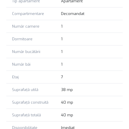
Se vinde mobilat si utilat exact ca in poze. Pentru mai multe
Tip apartament
Apartament
detalii va stam oricand la dispozitie.
Compartimentare
Decomandat
Pentru aceasta tranzactie, COMISIONUL ESTE ZERO.
Număr camere
1
Dormitoare
1
Număr bucătării
1
Număr băi
1
Etaj
7
Suprafață utilă
38 mp
Suprafață construită
40 mp
Suprafață totală
40 mp
Disponibilitate
Imediat