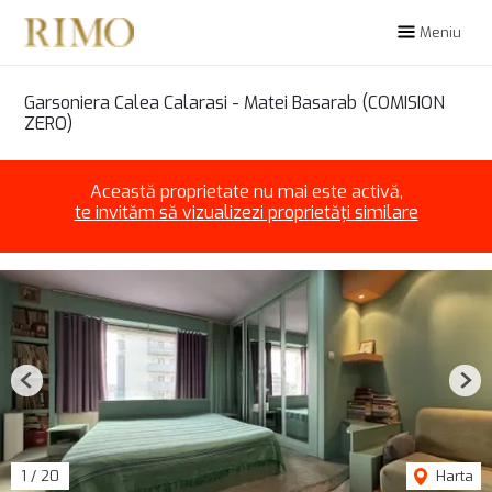
Meniu
Garsoniera Calea Calarasi - Matei Basarab (COMISION
ZERO)
Această proprietate nu mai este activă,
te invităm să vizualizezi proprietăți similare
Previous
Nex
1
/
20
Harta