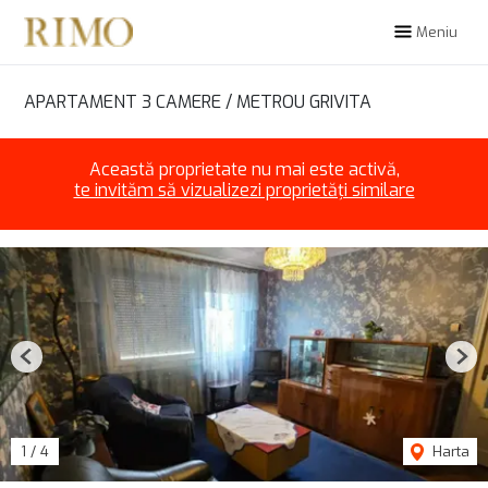
Meniu
APARTAMENT 3 CAMERE / METROU GRIVITA
Această proprietate nu mai este activă,
te invităm să vizualizezi proprietăți similare
Previous
Nex
1
/
4
Harta