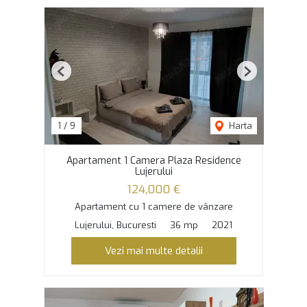
Previous
Next
1
/
9
Harta
Apartament 1 Camera Plaza Residence
Lujerului
124,000 €
Apartament cu 1 camere de vânzare
Lujerului, Bucuresti
36 mp
2021
Vezi mai multe detalii