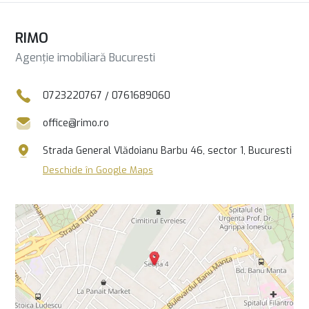
RIMO
Agenție imobiliară Bucuresti
0723220767
/
0761689060
office@rimo.ro
Strada General Vlădoianu Barbu 46, sector 1, Bucuresti
Deschide în Google Maps