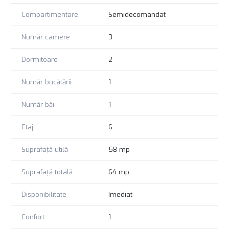
nu ezitati sa ne contactati!
Compartimentare
Semidecomandat
Număr camere
3
Dormitoare
2
Număr bucătării
1
Număr băi
1
Etaj
6
Suprafață utilă
58 mp
Suprafață totală
64 mp
Disponibilitate
Imediat
Confort
1