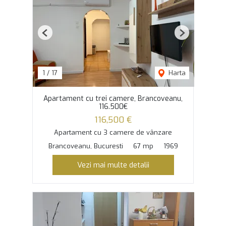
Previous
Next
1
/
17
Harta
Apartament cu trei camere, Brancoveanu,
116.500€
116,500 €
Apartament cu 3 camere de vânzare
Brancoveanu, Bucuresti
67 mp
1969
Vezi mai multe detalii