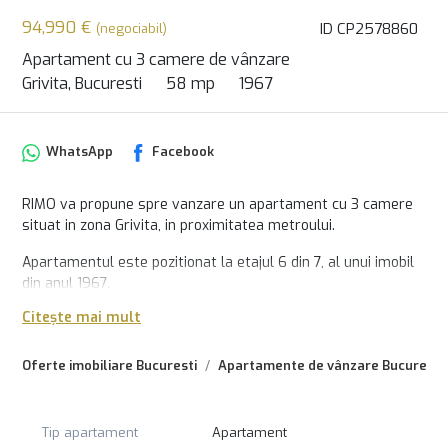
94,990 €
ID CP2578860
(negociabil)
Apartament cu 3 camere de vânzare
Grivita, Bucuresti
58 mp
1967
WhatsApp
Facebook
RIMO va propune spre vanzare un apartament cu 3 camere
situat in zona Grivita, in proximitatea metroului.
Apartamentul este pozitionat la etajul 6 din 7, al unui imobil
din anul 1967.
Are o compartimentare semidecomandata si o suprafata
Citește mai mult
utila de 58mp plus un balcon.
Scara este una cuarata cu locatari decenti.
Oferte imobiliare Bucuresti
Apartamente de vânzare Bucuresti
Apartamentul nu are imbunatatiri si se vinde exact ca in
fotografii.
Tip apartament
Apartament
Pentru detalii suplimentare sau pentru a stabili o vizionare