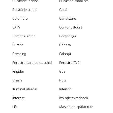
Bucătărie închisă
Bucătărie mobilată
Bucătărie utilată
Cadă
Calorifere
Canalizare
CATV
Contor căldură
Contor electric
Contor gaz
Curent
Debara
Dressing
Faianță
Ferestre care se deschid
Ferestre PVC
Frigider
Gaz
Gresie
Hotă
Iluminat stradal
Interfon
Internet
Izolație exterioară
Lift
Mașină de spălat rufe