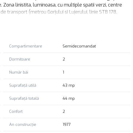
. Zona linistita, luminoasa, cu multiple spatii verzi, centre
 de transport (metrou Gorjului si Lujerului, linie STB 178,
 €, disponibil acum!
Compartimentare
Semidecomandat
Dormitoare
2
Număr băi
1
Suprafață utilă
43 mp
Suprafață totală
44 mp
Confort
2
An construcție
1977