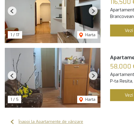
116,500 
Apartament
Previous
Next
Brancoveanu
Vezi
1
/
17
Harta
Apartamen
58,000 
Apartament
Previous
Next
P-ta Resita,
Vezi
1
/
5
Harta
Înapoi la Apartamente de vânzare