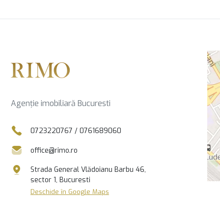
Agenție imobiliară Bucuresti
0723220767
/
0761689060
office@rimo.ro
Strada General Vlădoianu Barbu 46,
sector 1, Bucuresti
Deschide în Google Maps