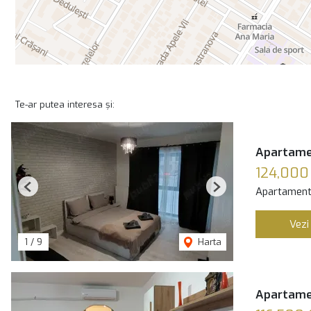
Te-ar putea interesa și:
Apartamen
124,000
Apartament
Previous
Next
Vezi
1
/
9
Harta
Apartamen