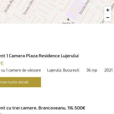
t 1 Camera Plaza Residence Lujerului
 €
 cu 1 camere de vânzare
Lujerului, Bucuresti
36 mp
2021
 mai multe detalii
t cu trei camere, Brancoveanu, 116.500€