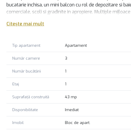
bucatarie inchisa, un mini balcon cu rol de depozitare si baie
comerciale, scoli si gradinite in apropiere. Multiple mijloace
tramvai 41) cu acces rapid catre centrul orasului. 73,000 de
Citește mai mult
Tip apartament
Apartament
Număr camere
3
Număr bucătării
1
Etaj
1
Suprafață construită
43 mp
Disponibilitate
Imediat
Imobil
Bloc de apart.