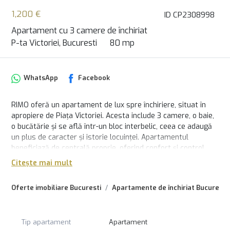
1,200 €
ID CP2308998
Apartament cu 3 camere de închiriat
P-ta Victoriei, Bucuresti
80 mp
WhatsApp
Facebook
RIMO oferă un apartament de lux spre închiriere, situat în
apropiere de Piața Victoriei. Acesta include 3 camere, o baie,
o bucătărie și se află într-un bloc interbelic, ceea ce adaugă
un plus de caracter și istorie locuinței. Apartamentul
beneficiază de centrală proprie, oferind confort și control
asupra temperaturii interioare.
Citește mai mult
Este un spațiu ideal pentru cei care doresc să locuiască într-
Oferte imobiliare Bucuresti
Apartamente de închiriat Bucuresti
o zonă centrală și elegantă a capitalei, cu acces rapid la
transportul public și facilități.
Va asteptam cu drag la o vizionare!
Tip apartament
Apartament