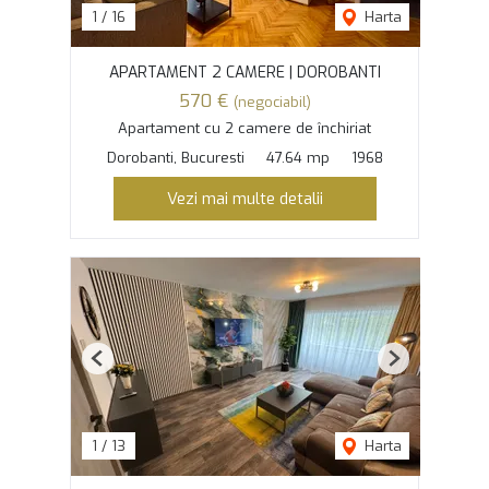
1
/
16
Harta
APARTAMENT 2 CAMERE | DOROBANTI
570 €
(negociabil)
Apartament cu 2 camere de închiriat
Dorobanti, Bucuresti
47.64 mp
1968
Vezi mai multe detalii
Previous
Next
1
/
13
Harta