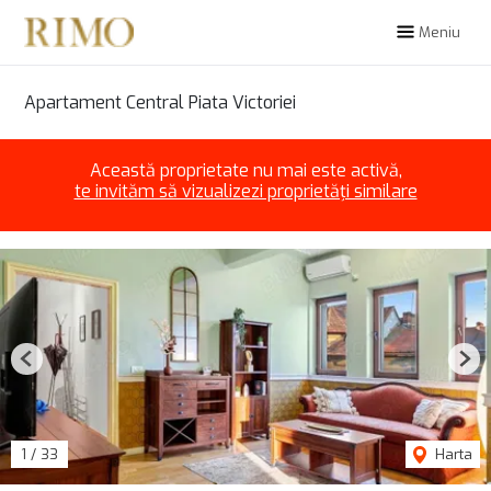
Meniu
Apartament Central Piata Victoriei
Această proprietate nu mai este activă,
te invităm să vizualizezi proprietăți similare
Previous
Nex
1
/
33
Harta