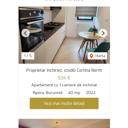
Previous
Next
1
/
5
Harta
Proprietar inchiriez, studio Cortina North
534 €
Apartament cu 1 camere de închiriat
Pipera, Bucuresti
40 mp
2022
Vezi mai multe detalii