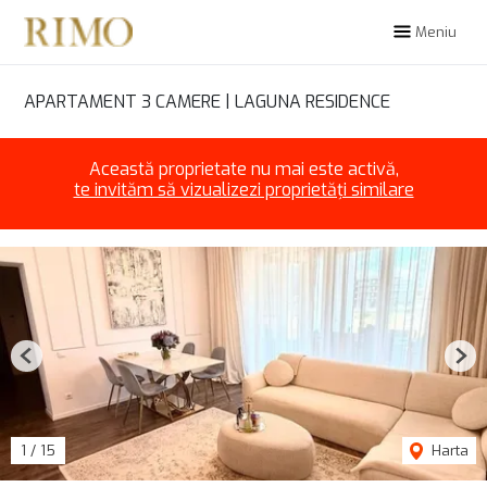
Meniu
APARTAMENT 3 CAMERE | LAGUNA RESIDENCE
Această proprietate nu mai este activă,
te invităm să vizualizezi proprietăți similare
Previous
Nex
1
/
15
Harta