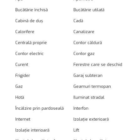
Bucătărie închisă
Bucătărie utilată
Cabină de duș
Cadă
Calorifere
Canalizare
Centrală proprie
Contor căldură
Contor electric
Contor gaz
Curent
Ferestre care se deschid
Frigider
Garaj subteran
Gaz
Geamuri termopan
Hotă
Iluminat stradal
Încălzire prin pardoseală
Interfon
Internet
Izolație exterioară
Izolație interioară
Lift