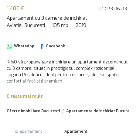
1,400 €
ID CP3216213
Apartament cu 3 camere de închiriat
Aviatiei, Bucuresti
105 mp
2019
WhatsApp
Facebook
RIMO vă propune spre închiriere un apartament decomandat
cu 3 camere, situat în prestigiosul complex rezidențial
Laguna Residence, ideal pentru cei care își doresc spațiu,
confort și facilități premium.
Apartamentul este amplasat la etajul 4 din 8 și are o
Citește mai mult
suprafață totală de 105 mp, dintre care 80 mp utili interiori și
o terasă generoasă de 20 mp, cu acces din toate camerele.
Oferte imobiliare Bucuresti
Apartamente de închiriat Bucuresti
Compartimentarea este practică și cuprinde două
dormitoare, bucătărie închisă, două băi, două holuri și terasa
spațioasă.
Tip apartament
Apartament
Locuința se închiriază complet mobilată și utilată, fiind dotată