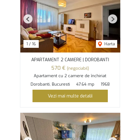
Previous
Next
1
/
16
Harta
APARTAMENT 2 CAMERE | DOROBANTI
570 €
(negociabil)
Apartament cu 2 camere de închiriat
Dorobanti, Bucuresti
47.64 mp
1968
Vezi mai multe detalii