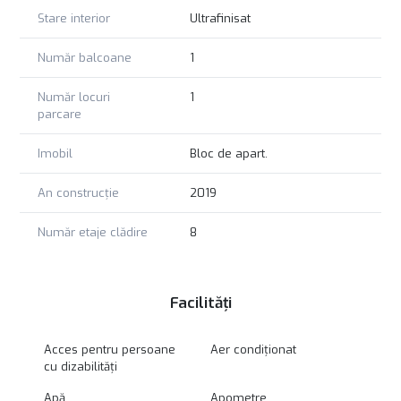
Stare interior
Ultrafinisat
Număr balcoane
1
Număr locuri
1
parcare
Imobil
Bloc de apart.
An construcție
2019
Număr etaje clădire
8
Facilități
Acces pentru persoane
Aer condiționat
cu dizabilități
Apă
Apometre