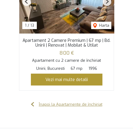
Previous
Next
1
/
13
Harta
Apartament 2 Camere Premium | 67 mp | Bd.
Unirii | Renovat | Mobilat & Utilat
800 €
Apartament cu 2 camere de închiriat
Unirii, Bucuresti
67 mp
1996
Vezi mai multe detalii
Înapoi la Apartamente de închiriat