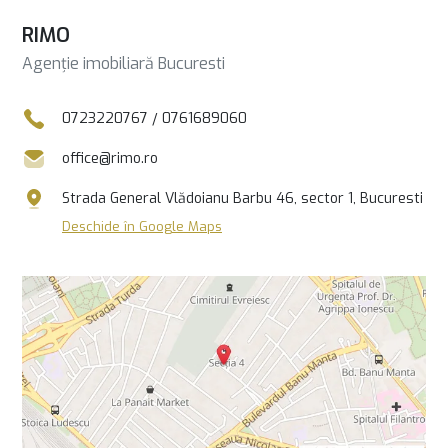
RIMO
Agenție imobiliară Bucuresti
0723220767
/
0761689060
office@rimo.ro
Strada General Vlădoianu Barbu 46, sector 1, Bucuresti
Deschide în Google Maps